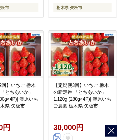
矢板市
栃木県 矢板市
2回】いちご 栃木
【定期便3回】いちご 栃木
 「とちあいか」
の新定番 「とちあいか」
(280g×4P)| 澳原いち
1,120g (280g×4P)| 澳原いち
栃木県 矢板市
ご農園 栃木県 矢板市
00円
30,000円