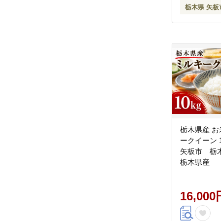
栃木県 矢板
栃木県産 お
ークイーン 1
矢板市 栃
栃木県産
16,000