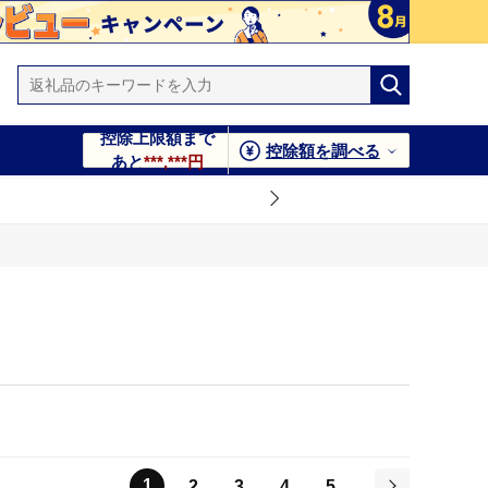
控除上限額まで
控除額を調べる
あと
***,***円
1
2
3
4
5