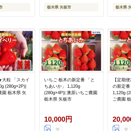
市
栃木県 矢板市
栃木県 
★大粒 「スカイ
いちご 栃木の新定番 「と
【定期便
 (280g×2P)|
ちあいか」 1,120g
の新定番
園 栃木県 矢
(280g×4P)| 澳原いちご農園
1,120g 
栃木県 矢板市
ご農園 
10,000円
20,0