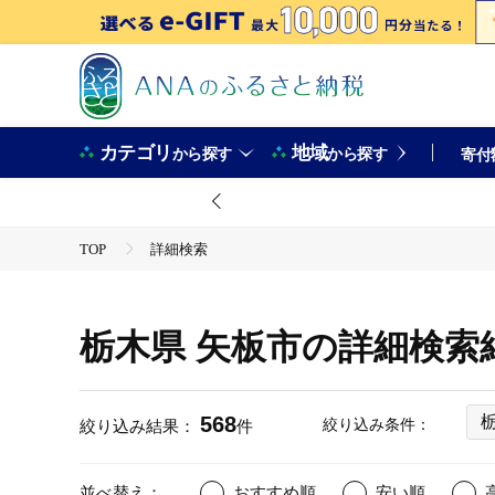
カテゴリ
地域
から探す
から探す
寄付
TOP
詳細検索
栃木県 矢板市の詳細検索
568
絞り込み条件：
絞り込み結果：
件
並べ替え：
おすすめ順
安い順