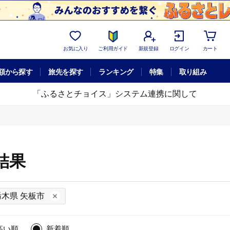
お気に入り
ご利用ガイド
新規登録
ログイン
カート
額から探す
旅先を探す
ランキング
特集
取り組み
「ふるさとチョイス」システム連携に関して
結果
栃木県 矢板市
高い順
新着順