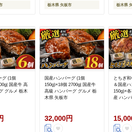
市
栃木県 矢板市
栃木県 
グ (1個
国産ハンバーグ (1個
とちぎ和
900g| 国産牛 高
150g)×18個 2700g| 国産牛
＆国産ハ
グ グルメ 栃木
高級 ハンバーグ グルメ 栃
150g)×各
木県 矢板市
産 ハンバ
栃木県 
円
32,000円
15,0