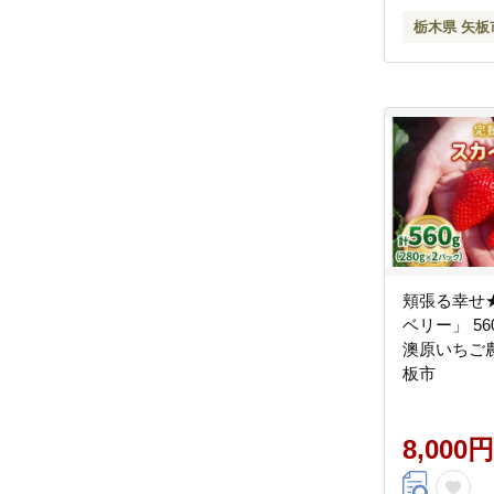
栃木県 矢板
頬張る幸せ
ベリー」 560g
澳原いちご農
板市
8,000円