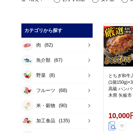
カテゴリから探す
肉
(82)
魚介類
(67)
野菜
(8)
とちぎ和牛
(1個150g)×
高級 ハンバ
フルーツ
(68)
木県 矢板市
米・穀物
(90)
10,000
加工食品
(135)