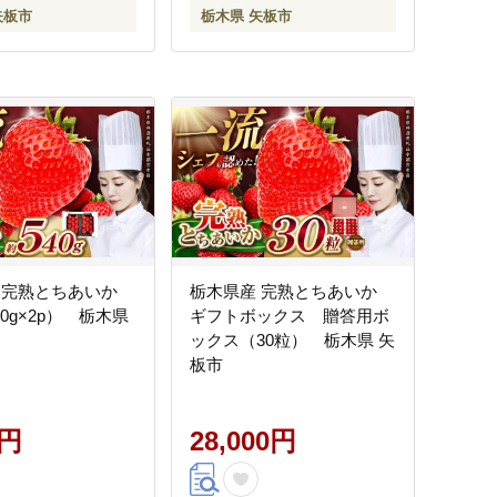
矢板市
栃木県 矢板市
 完熟とちあいか
栃木県産 完熟とちあいか
270g×2p） 栃木県
ギフトボックス 贈答用ボ
ックス（30粒） 栃木県 矢
板市
0円
28,000円