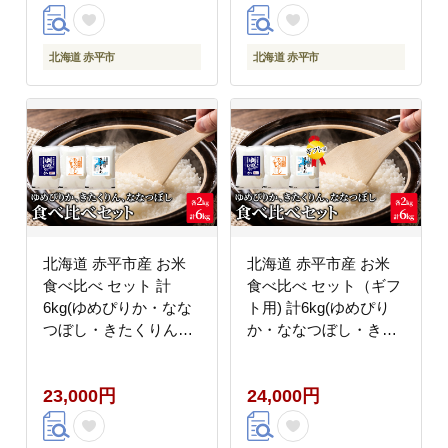
ッグ 日本製 北海道 赤
質 旅 キャリー かばん
平市
バッグ 国産 日本製
北海道 赤平市
北海道 赤平市
北海道 赤平市産 お米
北海道 赤平市産 お米
食べ比べ セット 計
食べ比べ セット（ギフ
6kg(ゆめぴりか・なな
ト用) 計6kg(ゆめぴり
つぼし・きたくりん各
か・ななつぼし・きた
2kg) 精米 米 北海道米
くりん各2kg) 精米 米
北海道米
23,000円
24,000円