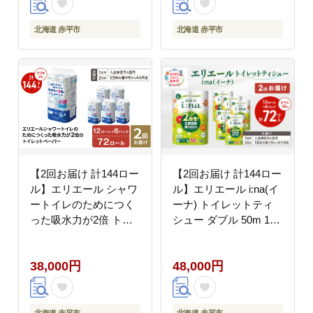
生活必需品 送料無料 赤
生活必需品 送料無料 北
平市
海道 赤平市
北海道 赤平市
北海道 赤平市
【2回お届け 計144ロー
【2回お届け 計144ロー
ル】エリエール シャワ
ル】エリエール i:na(イ
ートイレのためにつく
ーナ) トイレットティ
った吸水力が2倍 トイ
シュー ダブル 50m 12R
レットペーパー ダブル
6パック 長さ2倍巻 長
25m 12R 6パック 計72
持ち まとめ買い ペーパ
38,000円
48,000円
ロール 防災 常備品 備
ー 紙 防災 常備品 備蓄
蓄品 消耗品 日用品 送
品 消耗品 備蓄 日用品
料無料 北海道 赤平市
生活必需品 送料無料 北
海道 赤平市