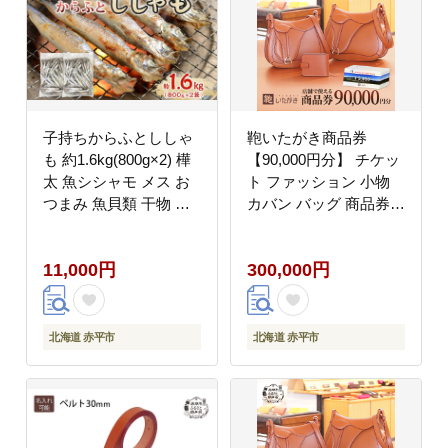
子持ちからふとししゃ
鞄いたがき商品券
も 約1.6kg(800g×2) 樺
【90,000円分】 チケッ
太 魚シシャモ メス お
ト ファッション 小物
つまみ 魚貝類 干物 量
カバン バッグ 商品券
販店 居酒屋 馴染み 人
革製品 お買物券 直営店
気 卵 詰まった 塩 味付
5店舗 利用 一つ一つ職
11,000円
300,000円
け
人が心を込めて手作り
なめしの革 いたがき
北海道 赤平市
北海道 赤平市