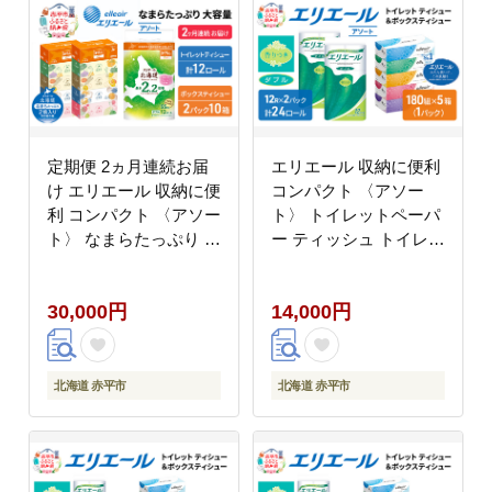
定期便 2ヵ月連続お届
エリエール 収納に便利
け エリエール 収納に便
コンパクト 〈アソー
利 コンパクト 〈アソー
ト〉 トイレットペーパ
ト〉 なまらたっぷり 大
ー ティッシュ トイレ
容量 トイレットペーパ
ボックスティッシュ テ
ー ティッシュ トイレ
ィッシュ まとめ買い ペ
30,000円
14,000円
ボックスティッシュ ひ
ーパー ひとり暮らし 紙
とり暮らし 紙 常備品
防災 常備品 備蓄品 消
消耗品 日用品 生活必需
耗品 定番 北海道 赤平
品
市
北海道 赤平市
北海道 赤平市