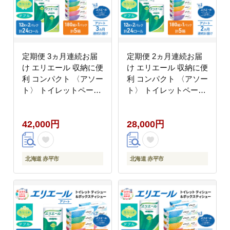
定期便 3ヵ月連続お届
定期便 2ヵ月連続お届
け エリエール 収納に便
け エリエール 収納に便
利 コンパクト 〈アソー
利 コンパクト 〈アソー
ト〉 トイレットペーパ
ト〉 トイレットペーパ
ー ティッシュ トイレ
ー ティッシュ トイレ
ボックスティッシュ ま
ボックスティッシュ ま
42,000円
28,000円
とめ買い ペーパー ひと
とめ買い ペーパー ひと
り暮らし 紙 常備品 消
り暮らし 紙 常備品 消
耗品 日用品 生活必需品
耗品 日用品 生活必需品
定番
定番
北海道 赤平市
北海道 赤平市