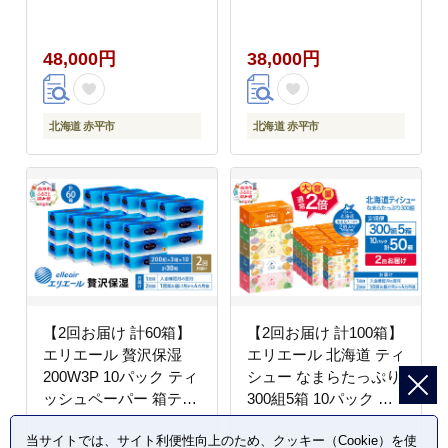
ィッシュ ボックスティ
100% 吸収 キッチンペ
ッシュ 紙 まとめ買い
ーパー まとめ買い 防災
48,000円
38,000円
防災 常備品 備蓄品 消
常備品 備蓄品 消耗品
耗品 日用品 生活必需品
日用品 生活必需品 送料
送料無料 赤平市 ストッ
無料 赤平市 キッチン用
ク
品
北海道 赤平市
北海道 赤平市
【2回お届け 計60箱】
【2回お届け 計100箱】
エリエール 贅沢保湿
エリエール 北海道 ティ
200W3P 10パック ティ
シュー なまらたっぷり
ッシュペーパー 箱ティ
300組5箱 10パック 大
ッシュ ボックスティッ
容量 まとめ買い 防災
当サイトでは、サイト利便性向上のため、クッキー（Cookie）を使
シュ 保湿成分配合 紙
常備品 備蓄品 消耗品