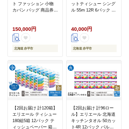
ト ファッション 小物
ットティシュー シング
カバン バッグ 商品券
ル 55m 12R 6パック ト
革製品 お買物券 直営店
イレ 紙 まとめ買い 防
5店舗 利用 一つ一つ職
災 常備品 備蓄品 消耗
150,000円
40,000円
人が心を込めて手作り
品 日用品 生活必需品
なめしの革 いたがき
送料無料 赤平市 ストッ
ク
北海道 赤平市
北海道 赤平市
【2回お届け 計120箱】
【2回お届け 計96ロー
エリエール ティシュー
ル】エリエール 北海道
180組5箱 12パック テ
キッチンタオル 50カッ
ィッシュペーパー 箱テ
ト4R 12パック パルプ