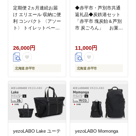
定期便 2ヵ月連続お届
◆赤平市・芦別市共通
け エリエール 収納に便
返礼品◆炭鉄港セット
利 コンパクト 〈アソー
「赤平市 塊炭飴＆芦別
ト〉 トイレットペーパ
市 炭ごろん」 お菓子
ー ティッシュ トイレ
キャンディ お菓子セッ
ボックスティッシュ ま
ト お菓子詰め合わせ ニ
26,000円
11,000円
とめ買い ペーパー ひと
ッキ 焼き菓子 おやつ
り暮らし 紙 常備品 消
耗品 日用品 生活必需品
定番
北海道 赤平市
北海道 赤平市
yezoLABO Lake ユーテ
yezoLABO Momonga