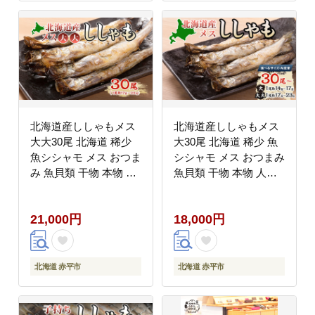
北海道産ししゃもメス
北海道産ししゃもメス
大大30尾 北海道 稀少
大30尾 北海道 稀少 魚
魚シシャモ メス おつま
シシャモ メス おつまみ
み 魚貝類 干物 本物 人
魚貝類 干物 本物 人気
気 希少 塩 味付け 脂の
希少 塩 味付け 脂のり
り 旨み 美味しい 大き
旨み 美味しい 大きい
21,000円
18,000円
い
北海道 赤平市
北海道 赤平市