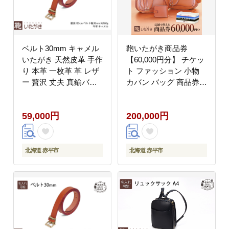
ベルト30mm キャメル
鞄いたがき商品券
いたがき 天然皮革 手作
【60,000円分】 チケッ
り 本革 一枚革 革 レザ
ト ファッション 小物
ー 贅沢 丈夫 真鍮バッ
カバン バッグ 商品券
クル ステッチ フリーサ
革製品 お買物券 直営店
イズ ファッション 小物
5店舗 利用 一つ一つ職
59,000円
200,000円
北海道 赤平 名入れ有
人が心を込めて手作り
なめしの革 いたがき
北海道 赤平市
北海道 赤平市