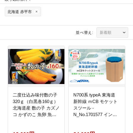
北海道 赤平市
並べ替え:
二度仕込み味付数の子
N700系 typeA 東海道
320ｇ（白黒各160ｇ）
新幹線 ｍCB モケット
北海道産 数の子 カズノ
スツール -
コ かずのこ 魚卵 魚介
N_No.1701577 インテ
海産物 海の幸 魚貝類
リア 強化 ダンボール
おせち おつまみ 北海道
イス 腰掛け 軽量 エコ