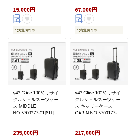
泊り 北海道 民泊スタイ
15,000円
67,000円
ル
北海道 赤平市
北海道 赤平市
y43 Glide 100％リサイ
y43 Glide 100％リサイ
クルシェルスーツケー
クルシェルスーツケー
ス MIDDLE
ス キャリーケース
NO.5700277-01[61L] 3
CABIN NO.5700177-
～5泊程度 出張 旅行 中
01[35L] 日帰り 1～2泊
型サイズ 国産 高品質
程度 出張 旅行 機内持
235,000円
217,000円
旅 キャリー かばん バ
込みサイズ 日本製 高品