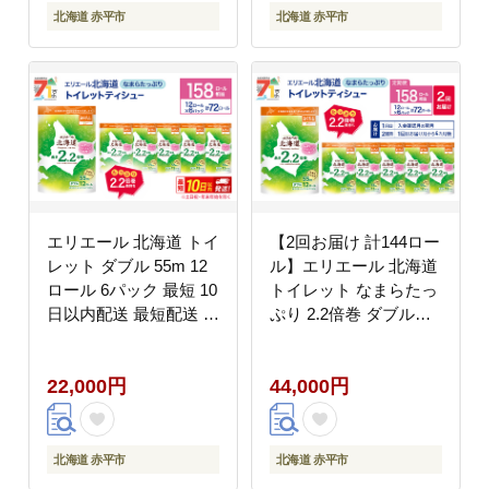
北海道 赤平市
北海道 赤平市
エリエール 北海道 トイ
【2回お届け 計144ロー
レット ダブル 55m 12
ル】エリエール 北海道
ロール 6パック 最短 10
トイレット なまらたっ
日以内配送 最短配送 な
ぷり 2.2倍巻 ダブル
まらたっぷり 2.2倍巻
55m トイレットペーパ
トイレットペーパー 大
ー 大容量 まとめ買い
22,000円
44,000円
容量 まとめ買い 防災
防災 常備品 備蓄品 消
常備品 備蓄品 消耗品
耗品 日用品 生活必需品
日用品 生活必需品 送料
送料無料 赤平市
無料 赤平市
北海道 赤平市
北海道 赤平市