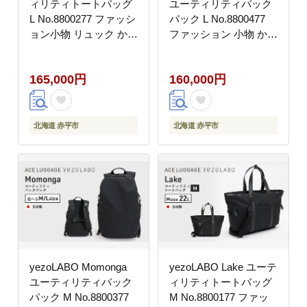
ィリティトートバッグ
ユーティリティバック
L No.8800277 ファッシ
パック L No.8800477
ョン小物 リュック かば
ファッション 小物 かば
ん 黒 通勤 通学 社会人
ん リュック 黒 通勤 通
学生 出張 旅行 PCが入
学 社会人 学生 出張 PC
165,000円
160,000円
る ファイル収納 ベルト
が入る ファイル収納 エ
付き 日本製 国産 北海
キスパンド機能 日本製
道 赤平市
国産 北海道
北海道 赤平市
北海道 赤平市
yezoLABO Momonga
yezoLABO Lake ユーテ
ユーティリティバック
ィリティトートバッグ
パック M No.8800377
M No.8800177 ファッ