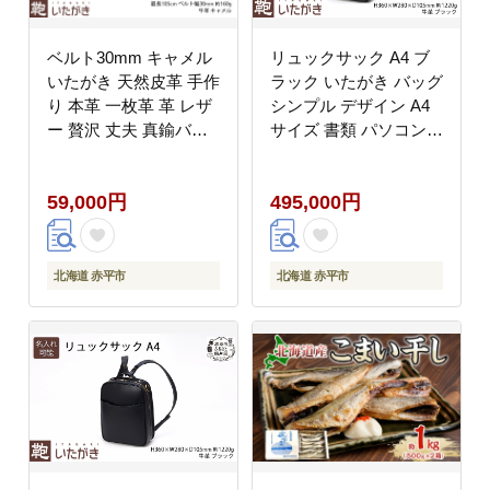
ベルト30mm キャメル
リュックサック A4 ブ
いたがき 天然皮革 手作
ラック いたがき バッグ
り 本革 一枚革 革 レザ
シンプル デザイン A4
ー 贅沢 丈夫 真鍮バッ
サイズ 書類 パソコン
クル ステッチ フリーサ
収納 通勤 通学 フィッ
イズ ファッション 小物
ト 艶やか ファッション
59,000円
495,000円
北海道 赤平 名入れ無
北海道 赤平 名入れ有
北海道 赤平市
北海道 赤平市