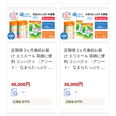
定期便 3ヵ月連続お届
定期便 2ヵ月連続お届
け エリエール 収納に便
け エリエール 収納に便
利 コンパクト 〈アソー
利 コンパクト 〈アソー
ト〉 なまらたっぷり 大
ト〉 なまらたっぷり 大
容量 トイレットペーパ
容量 トイレットペーパ
ー ティッシュ トイレ
ー ティッシュ トイレ
45,000円
30,000円
ボックスティッシュ ひ
ボックスティッシュ ひ
とり暮らし 紙 常備品
とり暮らし 紙 常備品
消耗品 日用品 生活必需
消耗品 日用品 生活必需
品
品
北海道 赤平市
北海道 赤平市