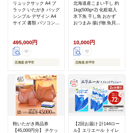
リュックサック A4 ブ
北海道産こまい干し 約
ラック いたがき バッグ
1kg(500g×2) 化粧箱入
シンプル デザイン A4
氷下魚 干し魚 おかず
サイズ 書類 パソコン
おつまみ 揚げ物 魚貝類
収納 通勤 通学 フィッ
干物 タラ科漁獲急速冷
ト 艶やか ファッション
凍塩 味付け
495,000円
10,000円
北海道 赤平 名入れ無
北海道 赤平市
北海道 赤平市
鞄いたがき商品券
【2回お届け 計144ロー
【45,000円分】 チケッ
ル】エリエール トイレ