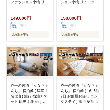
ファッション小物 リュ
ション小物 リュック か
ック 黒 通勤 通学 社会
ばん 黒 通勤 通学 社会
人 学生 出張 PCが入る
人 学生 出張 旅行 PCが
149,000円
158,000円
ファイル収納 エキスパ
入る ファイル収納 ベル
ンド機能 日本製 国産
ト付き 日本製 国産 北
北海道 赤平市
海道 赤平市
北海道 赤平市
北海道 赤平市
赤平の民泊 「かなちゃ
赤平の民泊 「かなちゃ
んち」 宿泊券 ( 洋室 1
んち」 宿泊券 ( 1名 6泊
名 1泊 ) 旅行 宿泊チケ
7日 お部屋お任せ ロン
ット 観光 お出かけ 泊
グステイ ) 旅行 宿泊チ
り 北海道 民泊スタイル
ケット 観光 お出かけ