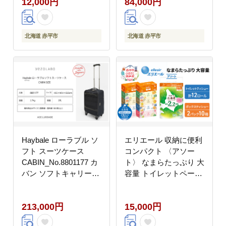
12,000円
84,000円
産の数の子 二度仕込み
アップサイクル 再利用
製法
リサイクル 電車 鉄道
北海道 赤平市 国産 日
本製
北海道 赤平市
北海道 赤平市
Haybale ローラブル ソ
エリエール 収納に便利
フト スーツケース
コンパクト 〈アソー
CABIN_No.8801177 カ
ト〉 なまらたっぷり 大
バン ソフトキャリーケ
容量 トイレットペーパ
ース 1～2泊程度 出張
ー ティッシュ トイレ
旅行 機内持込みサイズ
ボックスティッシュ 防
213,000円
15,000円
旅 キャリー かばん バ
災 ひとり暮らし 紙 常
ッグ 国産 日本製 北海
備品 備蓄品 消耗品 日