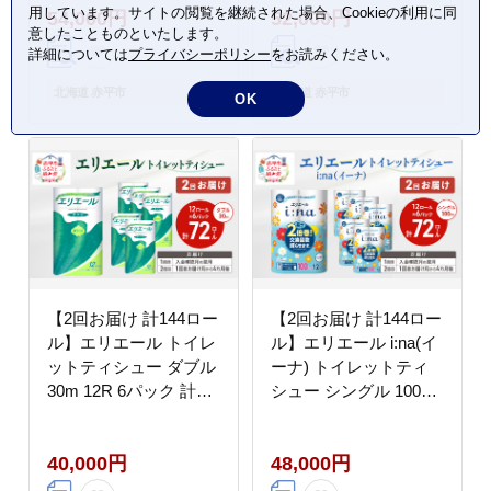
用しています。サイトの閲覧を継続された場合、Cookieの利用に同
54,000円
52,000円
まとめ買い 防災 常備品
日用品 生活必需品 送料
意したことものといたします。
備蓄品 消耗品 日用品
無料 赤平市 ストック
詳細については
プライバシーポリシー
をお読みください。
生活必需品 送料無料 赤
平市 雑貨
北海道 赤平市
北海道 赤平市
OK
【2回お届け 計144ロー
【2回お届け 計144ロー
ル】エリエール トイレ
ル】エリエール i:na(イ
ットティシュー ダブル
ーナ) トイレットティ
30m 12R 6パック 計72
シュー シングル 100m
ロール トイレ 消耗品
12R 6パック 2倍巻 長
トイレットペーパー ま
持ち まとめ買い ペーパ
40,000円
48,000円
とめ買い 防災 常備品
ー 紙 防災 常備品 備蓄
備蓄品 消耗品 日用品
品 消耗品 備蓄 日用品