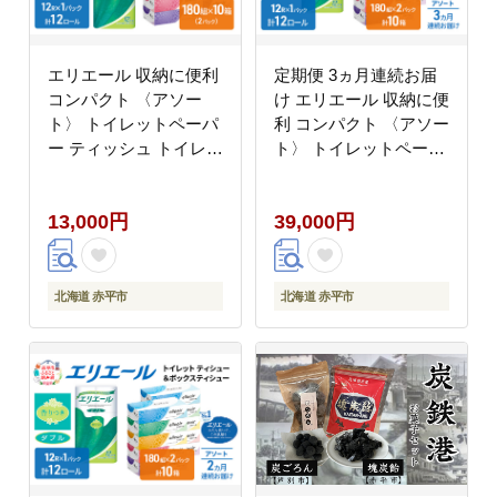
エリエール 収納に便利
定期便 3ヵ月連続お届
コンパクト 〈アソー
け エリエール 収納に便
ト〉 トイレットペーパ
利 コンパクト 〈アソー
ー ティッシュ トイレ
ト〉 トイレットペーパ
ボックスティッシュ ま
ー ティッシュ トイレ
とめ買い ペーパー ひと
ボックスティッシュ ま
13,000円
39,000円
り暮らし 紙 防災 常備
とめ買い ペーパー ひと
品 備蓄品 消耗品 備蓄
り暮らし 紙 常備品 消
日用品 生活必需品 定番
耗品 日用品 生活必需品
定番
北海道 赤平市
北海道 赤平市