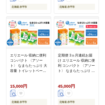
道 赤平市
用品 生活必需品 送料無
料
北海道 赤平市
北海道 赤平市
エリエール 収納に便利
定期便 3ヵ月連続お届
コンパクト 〈アソー
け エリエール 収納に便
ト〉 なまらたっぷり 大
利 コンパクト 〈アソー
容量 トイレットペーパ
ト〉 なまらたっぷり 大
ー ティッシュ トイレ
容量 トイレットペーパ
ボックスティッシュ ま
ー ティッシュ トイレ
15,000円
45,000円
とめ買い 防災 ひとり暮
ボックスティッシュ ひ
らし 紙 常備品 備蓄品
とり暮らし 紙 常備品
消耗品 日用品 生活必需
消耗品 日用品 生活必需
品
品
北海道 赤平市
北海道 赤平市