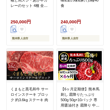
種と馬スジ・あか牛カ
味&里の味&豚汁)3種40
レーのセット 4種 全6
食
袋セット カレー ご当地
カレー
250,000円
240,000円
熊本県 人吉市
熊本県 人吉市
くまもと黒毛和牛 サー
【6ヶ月定期便】熊本馬
ロインステーキ ブロッ
刺し 霜降りたっぷり
ク 約3.6kg ステーキ 肉
500g 50g×10パック 専
用醤油付き 霜降り 中ト