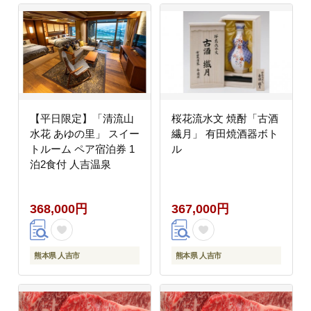
【平日限定】「清流山
桜花流水文 焼酎「古酒
水花 あゆの里」 スイー
繊月」 有田焼酒器ボト
トルーム ペア宿泊券 1
ル
泊2食付 人吉温泉
368,000円
367,000円
熊本県 人吉市
熊本県 人吉市