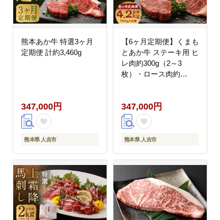
熊本あか牛 特選3ヶ月
【6ヶ月定期便】くまも
定期便 計約3,460g
とあか牛 ステーキ用 ヒ
レ肉約300g（2～3
枚）・ロース肉約
400g（2枚）計700g 肉
お肉 牛肉 あか牛 ヒレ
347,000円
347,000円
ロース ステーキ 国産
熊本県 人吉市
熊本県 人吉市
熊本県 人吉市