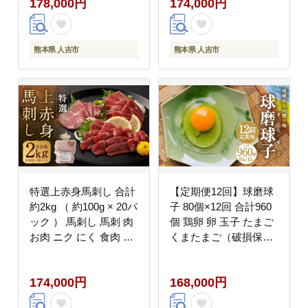
178,000円
174,000円
ロース ステーキ 国産
熊本県 人吉市
熊本県 人吉市
熊本県 人吉市
特選上赤身馬刺し 合計
【定期便12回】球磨球
約2kg （ 約100g × 20パ
子 80個×12回 合計960
ック ） 馬刺し 馬刺 肉
個 鶏卵 卵 玉子 たまご
お肉 ニク にく 食肉 馬
くまたまご（破損保証
肉 馬 特選 赤身 冷凍
有り）
174,000円
168,000円