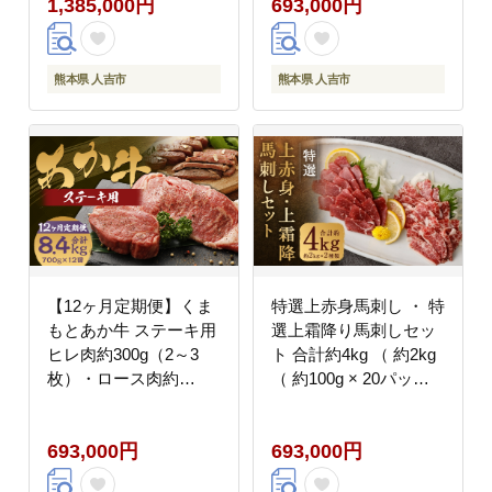
1,385,000円
693,000円
熊本県 人吉市
熊本県 人吉市
【12ヶ月定期便】くま
特選上赤身馬刺し ・ 特
もとあか牛 ステーキ用
選上霜降り馬刺しセッ
ヒレ肉約300g（2～3
ト 合計約4kg （ 約2kg
枚）・ロース肉約
（ 約100g × 20パック
400g（2枚）計700g 肉
） × 2種類 ） 馬刺し 馬
お肉 牛肉 あか牛 ヒレ
刺 肉 お肉 ニク にく 食
693,000円
693,000円
ロース ステーキ 国産
肉 馬肉 馬 特選 赤身 霜
熊本県 人吉市
降り 冷凍