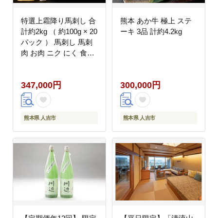
特選上霜降り馬刺し 合
熊本 あか牛 極上 ステ
計約2kg （ 約100g × 20
ーキ 3品 計約4.2kg
パック ） 馬刺し 馬刺
肉 お肉 ニク にく 食肉
馬肉 馬 特選 霜降り 冷
凍
347,000円
300,000円
熊本県 人吉市
熊本県 人吉市