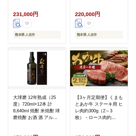
ロ お取り寄せ
231,000円
220,000円
熊本県 人吉市
熊本県 人吉市
大球磨 12年熟成（25
【3ヶ月定期便】くまも
度）720ml×12本 計
とあか牛 ステーキ用 ヒ
8,640ml 焼酎 米焼酎 球
レ肉約300g（2～3
磨焼酎 お酒 酒 アルコ
枚）・ロース肉約
ール お取り寄せ
400g（2枚）計700g 肉
お肉 牛肉 あか牛 ヒレ