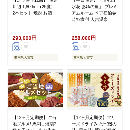
【定期便年12回】 限定
【平日限定】「清流山
川辺 1,800ml（25度）
水花 あゆの里」 プレミ
2本セット 焼酎 お酒
アムルーム ペア宿泊券
1泊2食付 人吉温泉
293,000円
258,000円
熊本県 人吉市
熊本県 人吉市
【12ヶ月定期便】ご当
【12ヶ月定期便】フリ
地グルメ! 馬刺し燻製2
ーズドライみそ汁(磯の