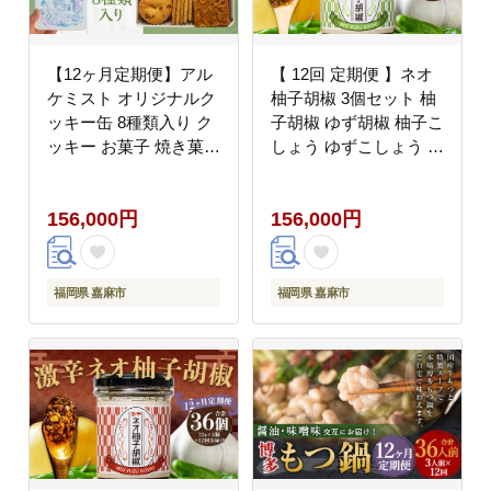
【12ヶ月定期便】アル
【 12回 定期便 】ネオ
ケミスト オリジナルク
柚子胡椒 3個セット 柚
ッキー缶 8種類入り ク
子胡椒 ゆず胡椒 柚子こ
ッキー お菓子 焼き菓子
しょう ゆずこしょう 柚
菓子
子 ゆず 胡椒 こしょう
調味料
156,000円
156,000円
福岡県 嘉麻市
福岡県 嘉麻市