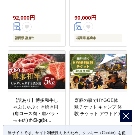
もつ 博多もつ鍋 国産牛
噌 調味料
もつなべ 鍋 鍋セット
92,000円
90,000円
牛 もつ モツ 小腸 牛ホ
ルモン ちゃんぽん麺 醤
油スープ 味噌スープ 和
牛 スライス ザブトン
福岡県 嘉麻市
福岡県 嘉麻市
ハネシタ ロース芯 肩ロ
ース すき焼き用 しゃぶ
しゃぶ用 福岡県 嘉麻市
冷凍
【訳あり】博多和牛し
嘉麻の森でHYGGE体
ゃぶしゃぶすき焼き用
験チケット キャンプ 体
(肩ロース肉・肩バラ・
験 チケット アウトドア
モモ肉) 約5kg(約
500g×10パック)
当サイトでは、サイト利便性向上のため、クッキー（Cookie）を使