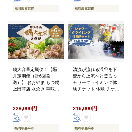
福岡県 嘉麻市
福岡県 嘉麻市
鍋大容量定期便！【隔
清流が流れる渓谷を下
月定期便（計6回発
流から上流へと登る シ
送）】 おおやま もつ鍋
ャワークライミング体
上田商店 水炊き 華味鶏
験チケット 体験 チケッ
モツ鍋 鍋 料理 食事 隔
ト アウトドア シャワー
月定期便 隔月 定期便
クライミング
228,000円
216,000円
大容量
福岡県 嘉麻市
福岡県 嘉麻市