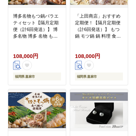
博多名物もつ鍋バラエ
「上田商店」おすすめ
ティセット【隔月定期
定期便！【隔月定期便
便（計6回発送）】 博
（計6回発送）】 もつ
多名物 博多 名物 もつ
鍋 モツ鍋 鍋 料理 食事
鍋 モツ鍋 鍋 料理 食事
隔月定期便 隔月 定期便
隔月定期便 隔月 定期便
108,000円
108,000円
福岡県 嘉麻市
福岡県 嘉麻市