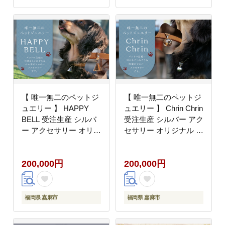
【 唯一無二のペットジ
【 唯一無二のペットジ
ュエリー 】 HAPPY
ュエリー 】 Chrin Chrin
BELL 受注生産 シルバ
受注生産 シルバー アク
ー アクセサリー オリジ
セサリー オリジナル ハ
ナル ハンドメイド ファ
ンドメイド ファッショ
ッション 装飾品 ペット
ン 装飾品 ペット 動物
200,000円
200,000円
動物 お洒落 オシャレ
お洒落 オシャレ シルバ
シルバーアクセサリー
ーアクセサリー 鈴 鈴型
ベル型 ベル 首輪
首輪
福岡県 嘉麻市
福岡県 嘉麻市