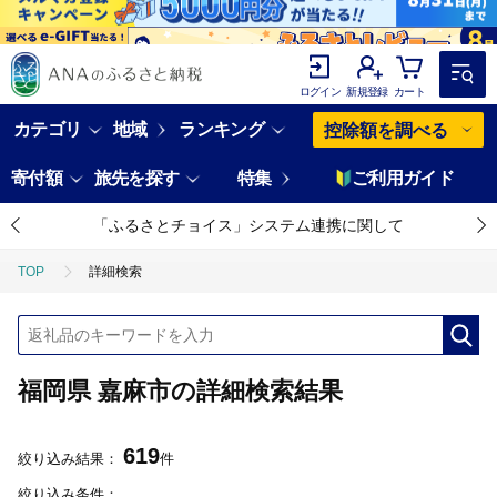
ログイン
新規登録
カート
カテゴリ
地域
ランキング
控除額を調べる
寄付額
旅先を探す
特集
ご利用ガイド
「ふるさとチョイス」システム連携に関して
TOP
詳細検索
福岡県 嘉麻市の詳細検索結果
619
絞り込み結果：
件
絞り込み条件：