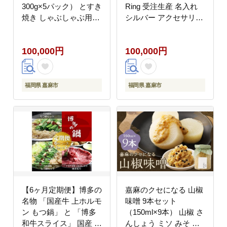
300g×5パック） とすき
Ring 受注生産 名入れ
焼き しゃぶしゃぶ用
シルバー アクセサリー
（約400g×2パック） の
オリジナル ハンドメイ
詰め合わせ 計約2.3kg
ド ファッション 装飾品
100,000円
100,000円
お取り寄せ グルメ 福岡
ペット 動物 お洒落 オ
お土産 九州 九州産 福
シャレ シルバーアクセ
岡県産
サリー リング 指輪 記
念日 メモリアルリング
福岡県 嘉麻市
福岡県 嘉麻市
【6ヶ月定期便】博多の
嘉麻のクセになる 山椒
名物 「国産牛 上ホルモ
味噌 9本セット
ン もつ鍋」 と 「博多
（150ml×9本） 山椒 さ
和牛スライス」 国産 牛
んしょう ミソ みそ 味