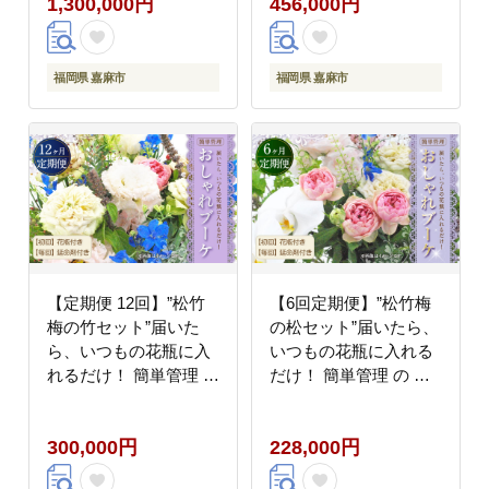
1,300,000円
456,000円
き！！ 生花 花 花束
福岡県 嘉麻市
福岡県 嘉麻市
【定期便 12回】”松竹
【6回定期便】”松竹梅
梅の竹セット”届いた
の松セット”届いたら、
ら、いつもの花瓶に入
いつもの花瓶に入れる
れるだけ！ 簡単管理 の
だけ！ 簡単管理 の お
おしゃれ ブーケ ♪初回
しゃれ ブーケ ♪初回 花
花瓶 付き、毎回延命剤
瓶 付き、毎回延命剤付
300,000円
228,000円
付き！！12回定期便 花
き！！ 生花 花 花束
生花 花束