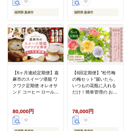
福岡県 嘉麻市
福岡県 嘉麻市
【6ヶ月連続定期便】嘉
【6回定期便】”松竹梅
麻市のスイーツ堪能 ワ
の梅セット”届いたら、
クワク定期便 オレオサ
いつもの花瓶に入れる
ンド コーヒー ロールケ
だけ！簡単管理の おし
ーキ パンケーキ ミルク
ゃれ ブーケ ♪初回 花瓶
チーズタルト 定期便 6
付き、毎回延命剤付
80,000円
78,000円
回 福岡県 嘉麻市
き！！ 花 生花 花束