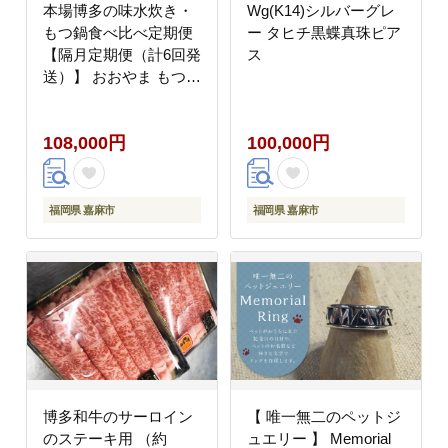
本場博多の味水炊き・
Wg(K14)シルバーグレ
もつ鍋食べ比べ定期便
ー タヒチ黒蝶真珠ピア
【隔月定期便（計6回発
ス
送）】 おおやま もつ鍋
水炊き 華味鶏 モツ鍋
鍋 料理 食事 隔月定期
108,000円
100,000円
便 隔月 定期便 食べ比
べ
福岡県 嘉麻市
福岡県 嘉麻市
博多和牛のサーロイン
【 唯一無二のペットジ
のステーキ用 （約
ュエリー 】 Memorial