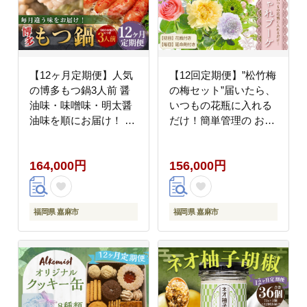
【12ヶ月定期便】人気
【12回定期便】”松竹梅
の博多もつ鍋3人前 醤
の梅セット”届いたら、
油味・味噌味・明太醤
いつもの花瓶に入れる
油味を順にお届け！ ／
だけ！簡単管理の おし
モツ鍋 牛もつ めんたい
ゃれ ブーケ ♪初回 花瓶
食べ比べ
付き、毎回延命剤付
164,000円
156,000円
き！！ 花 生花 花束
福岡県 嘉麻市
福岡県 嘉麻市