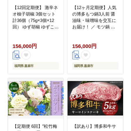
【12回定期便】 激辛ネ
【12ヶ月定期便】人気
オ柚子胡椒 3個セット
の博多もつ鍋3人前 醤
計36個（75g×3個×12
油味・味噌味を交互に
回） ゆず胡椒 ゆずこし
お届け！ ／ モツ鍋 牛
ょう 胡椒 柚子 ゆず に
もつ 食べ比べ
んにく ごま油 青唐辛子
156,000円
156,000円
常温
福岡県 嘉麻市
福岡県 嘉麻市
【定期便 6回】”松竹梅
【訳あり】博多和牛サ