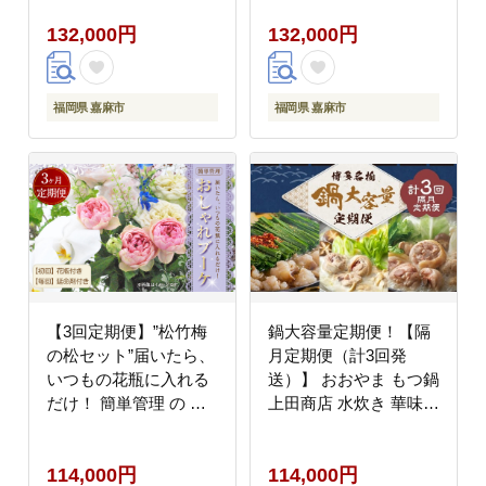
隔月定期便 隔月 定期便
期便
132,000円
132,000円
福岡県 嘉麻市
福岡県 嘉麻市
【3回定期便】”松竹梅
鍋大容量定期便！【隔
の松セット”届いたら、
月定期便（計3回発
いつもの花瓶に入れる
送）】 おおやま もつ鍋
だけ！ 簡単管理 の お
上田商店 水炊き 華味鶏
しゃれ ブーケ ♪初回 花
モツ鍋 鍋 料理 食事 隔
瓶 付き、毎回延命剤付
月定期便 隔月 定期便
114,000円
114,000円
き！！ 生花 花 花束
大容量