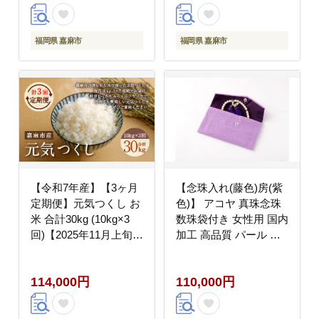
福岡県 嘉麻市
福岡県 嘉麻市
【令和7年産】【3ヶ月
【念珠入れ(藤色)房(紫
定期便】元気つくし お
色)】 アコヤ 真珠念珠
米 合計30kg (10kg×3
数珠袋付き 女性用 国内
回)【2025年11月上旬か
加工 高品質 パール 法
ら順次発送予定】
具
114,000円
110,000円