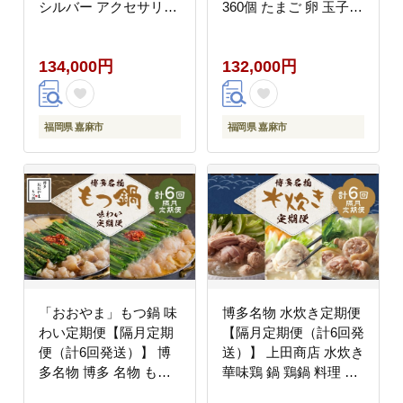
シルバー アクセサリー
360個 たまご 卵 玉子
オリジナル ハンドメイ
鶏卵 平飼い 有精卵 定
ド ファッション 装飾品
期便
134,000円
132,000円
ペット 動物 お洒落 オ
シャレ シルバーアクセ
サリー ネックレス ペッ
ト用
福岡県 嘉麻市
福岡県 嘉麻市
「おおやま」もつ鍋 味
博多名物 水炊き定期便
わい定期便【隔月定期
【隔月定期便（計6回発
便（計6回発送）】 博
送）】 上田商店 水炊き
多名物 博多 名物 もつ
華味鶏 鍋 鶏鍋 料理 食
鍋 モツ鍋 鍋 料理 食事
事 隔月定期便 隔月 定