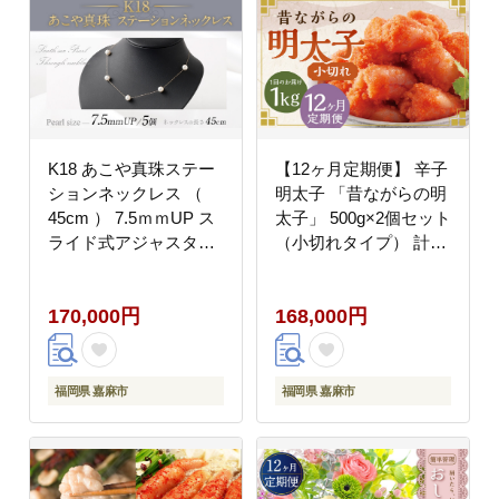
K18 あこや真珠ステー
【12ヶ月定期便】 辛子
ションネックレス （
明太子 「昔ながらの明
45cm ） 7.5ｍｍUP ス
太子」 500g×2個セット
ライド式アジャスター
（小切れタイプ） 計
付 ／ パール 職人技 ネ
12kg（1kg×12回） め
ックレス アクセサリー
んたいこ 明太子
170,000円
168,000円
装飾品 装飾 ファッショ
ン 真珠 あやこ真珠 真
珠ネックレス
福岡県 嘉麻市
福岡県 嘉麻市