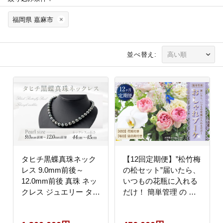
福岡県 嘉麻市
並べ替え:
タヒチ黒蝶真珠ネック
【12回定期便】”松竹梅
レス 9.0mm前後～
の松セット”届いたら、
12.0mm前後 真珠 ネッ
いつもの花瓶に入れる
クレス ジュエリー タヒ
だけ！ 簡単管理 の お
チ ギフト プレゼント
しゃれ ブーケ ♪初回 花
アクセサリー 記念日
瓶 付き、毎回延命剤付