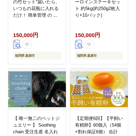
の竹セット”届いたら、
ーロインステーキセッ
いつもの花瓶に入れる
ト 約5kg(約250g2枚入
だけ！ 簡単管理 の お
り×10パック)
しゃれ ブーケ ♪初回 花
瓶 付き、毎回延命剤付
150,000円
150,000円
き！！ 花 生花 花束
福岡県 嘉麻市
福岡県 嘉麻市
【 唯一無二のペットジ
【定期便6回】【平飼い
ュエリー 】 Soothing
有精卵】60個入（54個
chain 受注生産 名入れ
+割れ保証6個） 合計