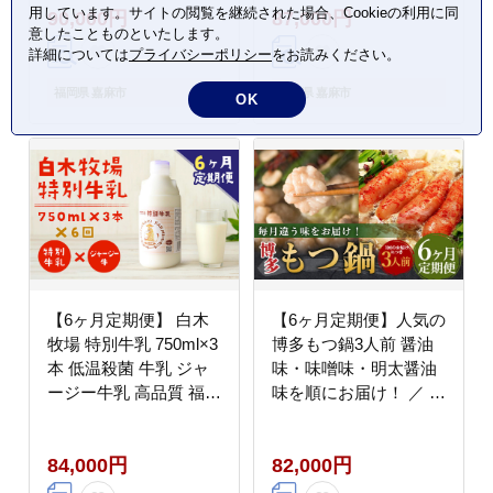
用しています。サイトの閲覧を継続された場合、Cookieの利用に同
90,000円
87,000円
意したことものといたします。
詳細については
プライバシーポリシー
をお読みください。
福岡県 嘉麻市
福岡県 嘉麻市
OK
【6ヶ月定期便】 白木
【6ヶ月定期便】人気の
牧場 特別牛乳 750ml×3
博多もつ鍋3人前 醤油
本 低温殺菌 牛乳 ジャ
味・味噌味・明太醤油
ージー牛乳 高品質 福岡
味を順にお届け！ ／ モ
県 嘉麻市
ツ鍋 牛もつ めんたい
食べ比べ
84,000円
82,000円