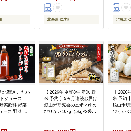
町
北海道 仁木町
北海道 
北海道 こだわ
【 2026年 令和8年 産米 新
【 2026
マトジュース
米 予約 】9ヵ月連続お届け
米 予約
6本野菜飲料 野菜
銀山米研究会の玄米＜ゆめ
銀山米研
ュース 野菜 や
ぴりか＞10kg（5kg×2袋）
ぴりか＆
 食塩不使用 [株
ご飯 ライス ブランド米 お
ト 計10k
ル]
にぎり お弁当 北海道産 産
飯 ライス
地直送 時短 ごはん [株式会
ド米 お