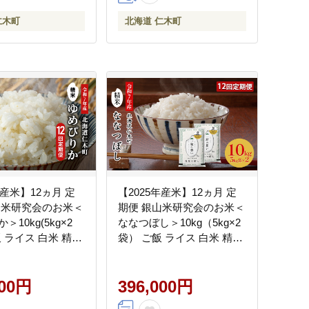
仁木町
北海道 仁木町
年産米】12ヵ月 定
【2025年産米】12ヵ月 定
山米研究会のお米＜
期便 銀山米研究会のお米＜
10kg(5kg×2
ななつぼし＞10kg（5kg×2
 ライス 白米 精米
袋） ご飯 ライス 白米 精米
米 おにぎり お弁
ブランド米 おにぎり お弁
道産 産地直送 朝ご
当 北海道産 産地直送 朝ご
はん 昼ごはん [株
000円
はん 昼ごはん 夜ごはん [株
396,000円
原米穀]
式会社 松原米穀]