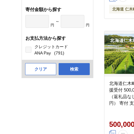
寄付金額から探す
北海道 仁木
～
円
円
お支払方法から探す
クレジットカード
ANA Pay
(791)
クリア
検索
北海道仁木
援受付 500
（返礼品なし
円） 寄付 
仁木町 [仁
500,00