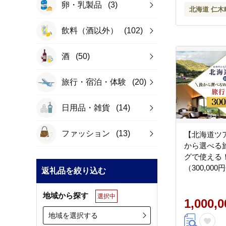
卵・乳製品
(3)
北海道 仁木
飲料（酒以外）
(102)
酒
(50)
旅行・宿泊・体験
(20)
日用品・雑貨
(14)
ファッション
(13)
【北海道ツ
から選べる
グで使える
（300,00
返礼品を絞り込む
すらぎの里
満喫！ 旅行
地域から探す
選択中
券 体験サー
1,000,
ージ旅行 [Jap
地域を選択する
Association]