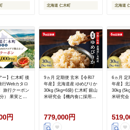
町
北海道 仁木町
北海道 
アー】仁木町 後
9ヵ月 定期便 玄米【令和7
6ヵ月 定
旅行Webカタロ
年産】北海道産 ゆめぴりか
年産】北
！ 旅行クーポン
30kg (5kg×6袋) 仁木町 銀山
30kg (
0円分） 果実とや
米研究会【機内食に採用】
米研究会
 仁木町ステイを
ライス ブランド米 おにぎ
ライス 
券 宿泊券 飲食
り お弁当 産地直送 主食 ご
り お弁当
ビス券 パッケ
000円
飯 朝ごはん 夜ごはん 昼ご
779,000円
飯 朝ご
519,
an Tourism
はん[株式会社 松原米穀]
はん[株式