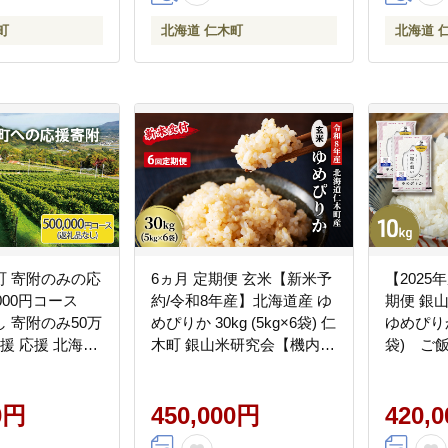
町
北海道 仁木町
北海道 
町 寄附のみの応
6ヵ月 定期便 玄米【新米予
【2025
,000円コース
約/令和8年産】北海道産 ゆ
期便 銀
 寄附のみ50万
めぴりか 30kg (5kg×6袋) 仁
ゆめぴりか＞
支援 応援 北海道
木町 銀山米研究会【機内食
袋) ご飯
木町役場]
に採用】ライス ブランド米
ブランド
おにぎり お弁当 産地直送
当 北海
0円
主食 ご飯[株式会社 松原米
450,000円
はん 夜ご
420,
穀]
式会社 松