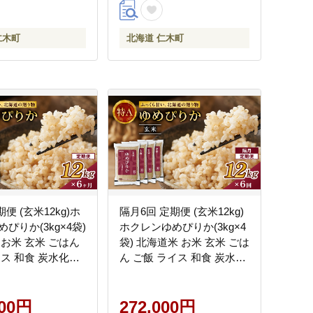
Association]
仁木町
北海道 仁木町
便 (玄米12kg)ホ
隔月6回 定期便 (玄米12kg)
ぴりか(3kg×4袋)
ホクレンゆめぴりか(3kg×4
 お米 玄米 ごはん
袋) 北海道米 お米 玄米 ごは
イス 和食 炭水化物
ん ご飯 ライス 和食 炭水化
にぎり お弁当 ほど
物 主食 おにぎり お弁当 ほ
 豊かな甘み つや
ど良い粘り 豊かな甘み つ
 [JA新おたる]
000円
ややか 特A [JA新おたる]
272,000円