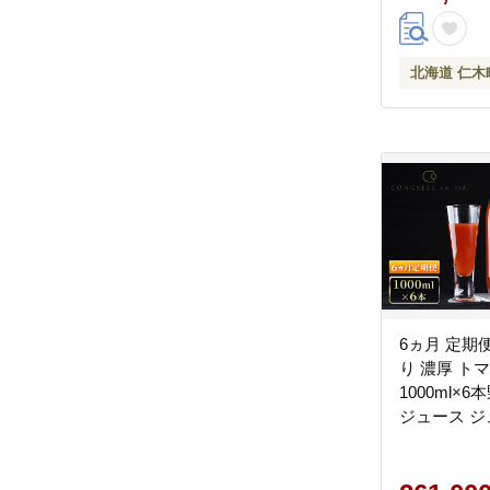
北海道 仁木
6ヵ月 定期便 
り 濃厚 ト
1000ml×
ジュース ジ
さい トマト
式会社コンセ