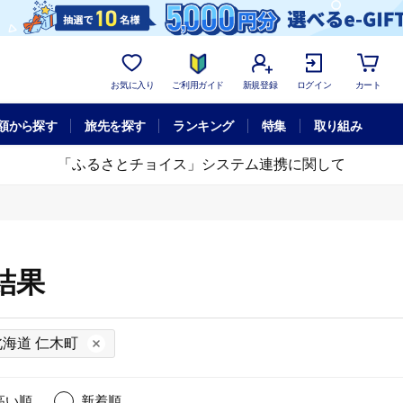
お気に入り
ご利用ガイド
新規登録
ログイン
カート
額から探す
旅先を探す
ランキング
特集
取り組み
「ふるさとチョイス」システム連携に関して
結果
北海道 仁木町
高い順
新着順