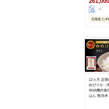
261,00
北海道 仁木
12ヵ月 定
めぴりか（無
ANA機内食
はん 無洗米
道 こめ コメ