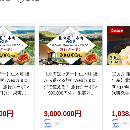
アー】仁木町 後
【北海道ツアー】仁木町 後
12ヵ月 
旅行Webカタロ
から選べる旅行Webカタロ
年産】北
！ 旅行クーポン
グで使える！ 旅行クーポン
30kg (
00円分） 果実と
（900,000円分） 果実とや
米研究会
里 仁木町ステイ
すらぎの里 仁木町ステイを
ライス 
行券 宿泊券 飲
満喫！ 旅行券 宿泊券 飲食
り お弁当
ービス券 パッ
000円
券 体験サービス券 パッケ
3,000,000円
飯 朝ご
1,03
pan Tourism
ージ旅行 [Japan Tourism
はん[株式
Association]