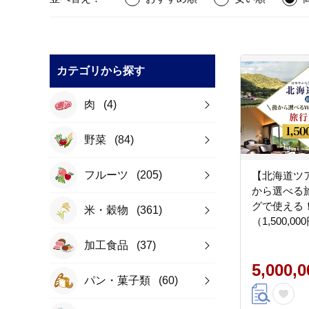
カテゴリから探す
肉
(4)
野菜
(84)
フルーツ
(205)
【北海道ツ
から選べる
グで使える
米・穀物
(361)
（1,500,0
やすらぎの
加工食品
(37)
を満喫！ 旅
食券 体験サ
5,000,
パン・菓子類
(60)
ケージ旅行 [Ja
Association]