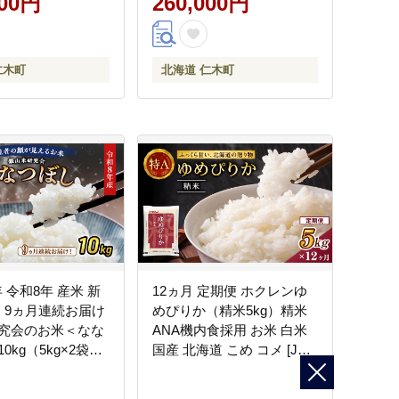
000円
260,000円
式会社 松原米穀]
はん[株式会社 松原米穀]
仁木町
北海道 仁木町
年 令和8年 産米 新
12ヵ月 定期便 ホクレンゆ
 】9ヵ月連続お届け
めぴりか（精米5kg）精米
究会のお米＜なな
ANA機内食採用 お米 白米
0kg（5kg×2袋）
国産 北海道 こめ コメ [JA
ス 白米 精米 ブラ
新おたる]
おにぎり お弁当 北