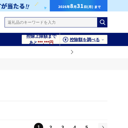
控除上限額まで
控除額を調べる
あと
***,***円
1
2
3
4
5