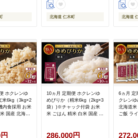
町
北海道 仁木町
北海道 
期便 ホクレンゆ
10ヵ月 定期便 ホクレンゆ
6ヵ月 定期
6kg（3kg×2
めぴりか（精米6kg（2kg×3
クレンゆめ
機内食採用 お米
袋）)※チャック付袋 お米
北海道米
玄米 国産 北海道
米 ごはん 精米 白米 国産 北
ご飯 ラ
JA新おたる]
海道 こめ コメ [JA新おた
主食 お
る]
良い粘り
0円
286,000円
やか 特A
272,