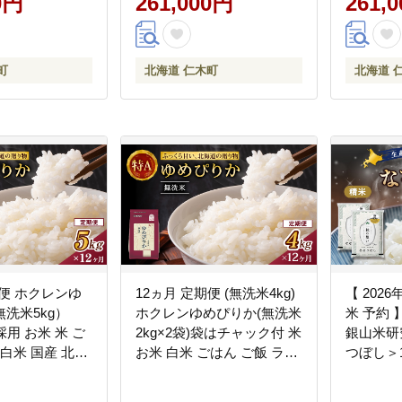
0円
261,000円
261,
社 松原米穀]
道産 [株
町
北海道 仁木町
北海道 
期便 ホクレンゆ
12ヵ月 定期便 (無洗米4kg)
【 2026
洗米5kg）
ホクレンゆめぴりか(無洗米
米 予約
採用 お米 米 ご
2kg×2袋)袋はチャック付 米
銀山米研
 白米 国産 北海
お米 白米 ごはん ご飯 ライ
つぼし＞1
 [JA新おたる]
ス 和食 炭水化物 主食 おに
ご飯 ライ
ぎり お弁当 [JA新おたる]
ンド米 