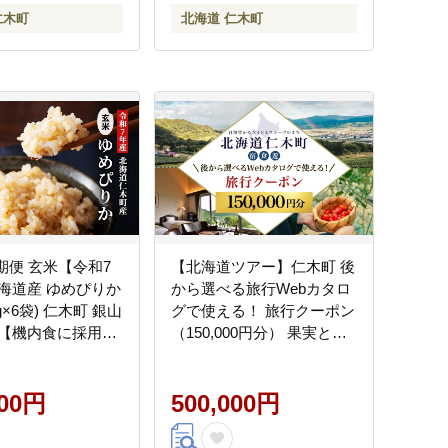
仁木町
北海道 仁木町
期便 玄米【令和7
【北海道ツアー】仁木町 後
海道産 ゆめぴりか
から選べる旅行Webカタロ
5kg×6袋) 仁木町 銀山
グで使える！ 旅行クーポン
【機内食に採用】
（150,000円分） 果実とや
ブランド米 おにぎ
すらぎの里 仁木町ステイを
 産地直送 主食 ご
満喫！ 旅行券 宿泊券 飲食
はん 夜ごはん 昼ご
000円
券 体験サービス券 パッケ
500,000円
会社 松原米穀]
ージ旅行 [Japan Tourism
Association]