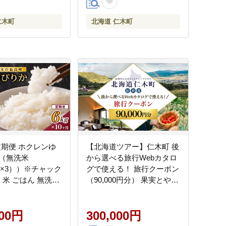
仁木町
北海道 仁木町
定期便 ホクレンゆ
【北海道ツアー】仁木町 後
（無洗米
から選べる旅行Webカタロ
kg×3））※チャック
グで使える！ 旅行クーポン
 米 ごはん 無洗米
（90,000円分） 果実とやす
 北海道 こめ コメ
らぎの里 仁木町ステイを満
たる]
喫！ 旅行券 宿泊券 飲食券
000円
体験サービス券 パッケージ
300,000円
旅行 [Japan Tourism