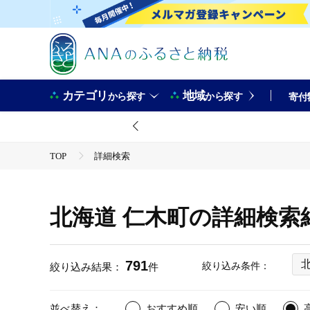
カテゴリ
地域
から探す
から探す
寄付
TOP
詳細検索
北海道 仁木町の詳細検索
791
絞り込み条件：
絞り込み結果：
件
並べ替え：
おすすめ順
安い順