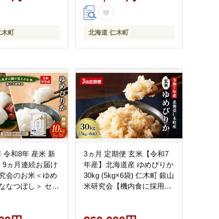
仁木町
北海道 仁木町
年 令和8年 産米 新
3ヵ月 定期便 玄米【令和7
 】9ヵ月連続お届け
年産】北海道産 ゆめぴりか
究会のお米＜ゆめ
30kg (5kg×6袋) 仁木町 銀山
ななつぼし＞ セッ
米研究会【機内食に採用】
g（各5kg×1袋） ご
ライス ブランド米 おにぎ
 白米 精米 ブラン
り お弁当 産地直送 主食 ご
にぎり お弁当 北海
飯 朝ごはん 夜ごはん 昼ご