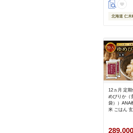
北海道 仁木
12ヵ月 定
めぴりか（玄米
袋））ANA
米 ごはん 
こめ コメ [
289,00