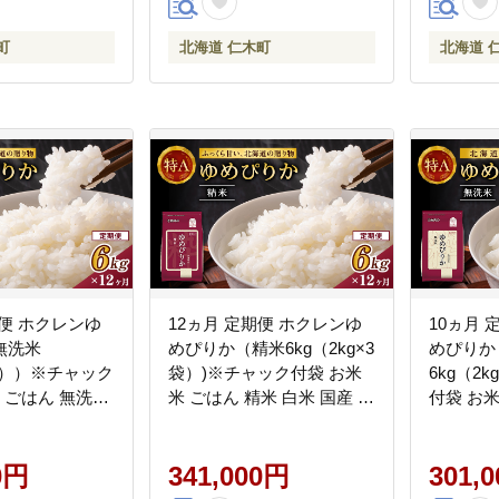
町
北海道 仁木町
北海道 
期便 ホクレンゆ
12ヵ月 定期便 ホクレンゆ
10ヵ月 
無洗米
めぴりか（精米6kg（2kg×3
めぴりか
×3））※チャック
袋）)※チャック付袋 お米
6kg（2
米 ごはん 無洗米
米 ごはん 精米 白米 国産 北
付袋 お米
北海道 こめ コメ
海道 こめ コメ [JA新おた
白米 国産
]
る]
[JA新お
0円
341,000円
301,