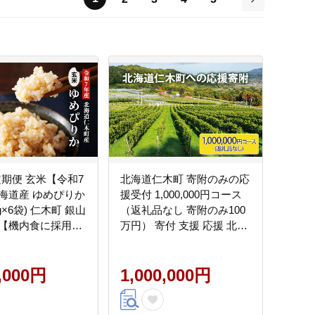
次
定期便 玄米【令和7
北海道仁木町 寄附のみの応
海道産 ゆめぴりか
援受付 1,000,000円コース
5kg×6袋) 仁木町 銀山
（返礼品なし 寄附のみ100
【機内食に採用】
万円） 寄付 支援 応援 北海
ブランド米 おにぎ
道 仁木町 [仁木町役場]
 産地直送 主食 ご
はん 夜ごはん 昼ご
8,000円
1,000,000円
会社 松原米穀]