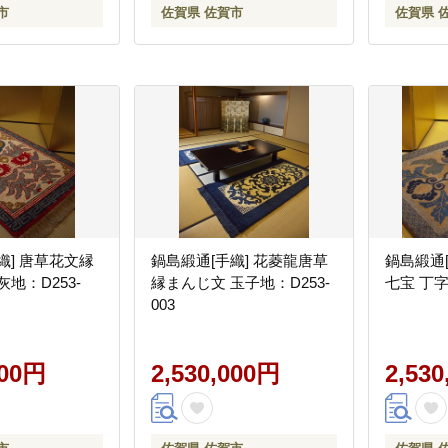
市
佐賀県 佐賀市
佐賀県 
織] 唐草花文縁
鍋島緞通[手織] 花菱龍唐草
鍋島緞通
地：D253-
縁まんじ文 玉子地：D253-
七宝 丁字
003
000円
2,530,000円
2,53