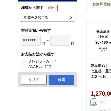
佐賀県 佐賀
地域から探す
選択中
地域を選択する
寄付金額から探す
～
円
円
お支払方法から探す
クレジットカード
鍋島緞通 [
ANA Pay
(77)
七宝縁二重
D127-010
クリア
検索
1,270,