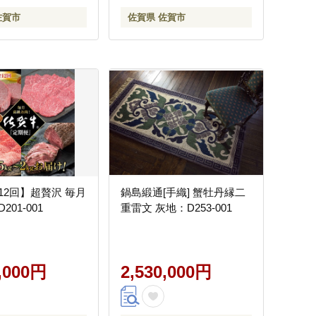
佐賀市
佐賀県 佐賀市
12回】超贅沢 毎月
鍋島緞通[手織] 蟹牡丹縁二
01-001
重雷文 灰地：D253-001
0,000円
2,530,000円