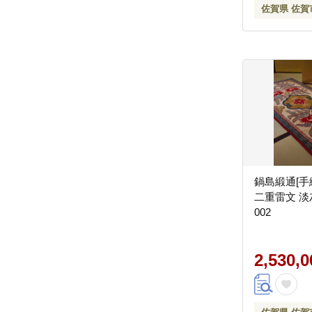
佐賀県 佐賀
鍋島緞通[手
二重雷文 淡灰
002
2,530,