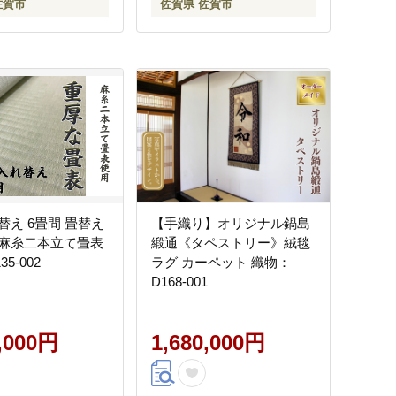
佐賀市
佐賀県 佐賀市
替え 6畳間 畳替え
【手織り】オリジナル鍋島
麻糸二本立て畳表
緞通《タペストリー》絨毯
5-002
ラグ カーペット 織物：
D168-001
0,000円
1,680,000円