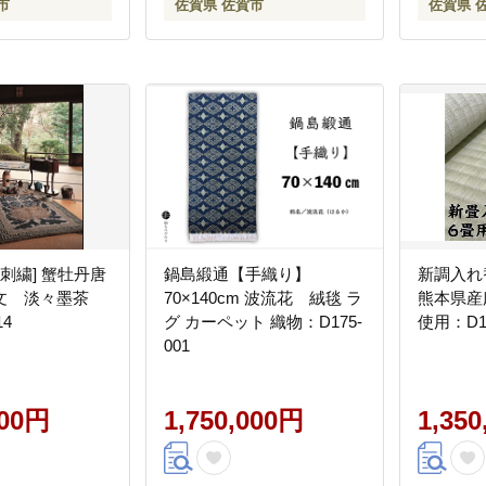
市
佐賀県 佐賀市
佐賀県 
手刺繍] 蟹牡丹唐
鍋島緞通【手織り】
新調入れ
文 淡々墨茶
70×140cm 波流花 絨毯 ラ
熊本県産
14
グ カーペット 織物：D175-
使用：D13
001
000円
1,750,000円
1,35