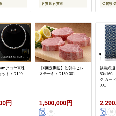
市
佐賀県 佐賀市
佐賀県 
.5mmアコヤ真珠
【6回定期便】佐賀牛ヒレ
鍋島緞通
ット：D140-
ステーキ：D150-001
80×160
グ カーペ
001
000円
1,500,000円
2,29