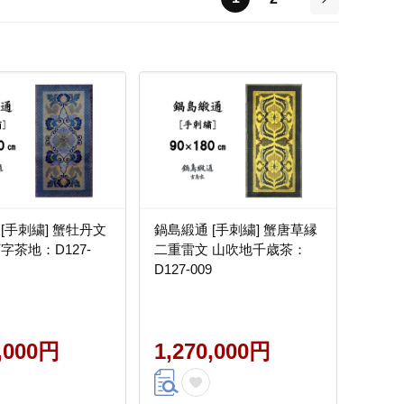
次
[手刺繍] 蟹牡丹文
鍋島緞通 [手刺繍] 蟹唐草縁
字茶地：D127-
二重雷文 山吹地千歳茶：
D127-009
0,000円
1,270,000円