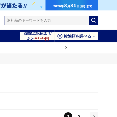
控除上限額まで
控除額を調べる
あと
***,***円
1
2