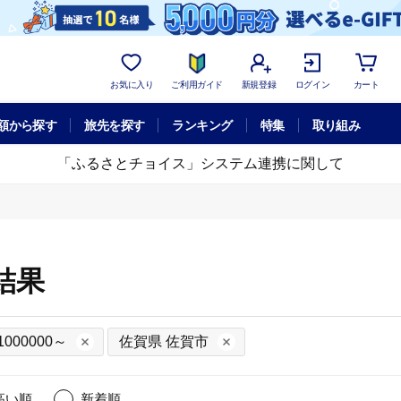
お気に入り
ご利用ガイド
新規登録
ログイン
カート
額から探す
旅先を探す
ランキング
特集
取り組み
「ふるさとチョイス」システム連携に関して
結果
1000000～
佐賀県 佐賀市
高い順
新着順