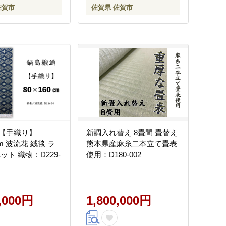
佐賀市
佐賀県 佐賀市
【手織り】
新調入れ替え 8畳間 畳替え
cm 波流花 絨毯 ラ
熊本県産麻糸二本立て畳表
ット 織物：D229-
使用：D180-002
0,000円
1,800,000円