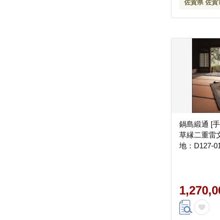
佐賀県 佐賀
鍋島緞通 [
草縁二重雷
地：D127-0
1,270,