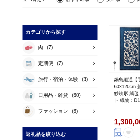
カテゴリから探す
肉
(7)
定期便
(7)
旅行・宿泊・体験
(3)
鍋島緞通【
60×120c
紗綾形 絨毯
日用品・雑貨
(60)
ト 織物：D13
ファッション
(6)
1,300,
返礼品を絞り込む