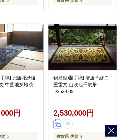
佐賀市
佐賀県 佐賀市
[手織] 兜唐花紗綾
鍋島緞通[手織] 蟹唐草縁二
文 中藍地灰地茶：
重雷文 山吹地千歳茶：
8
D253-009
0,000円
2,530,000円
佐賀市
佐賀県 佐賀市