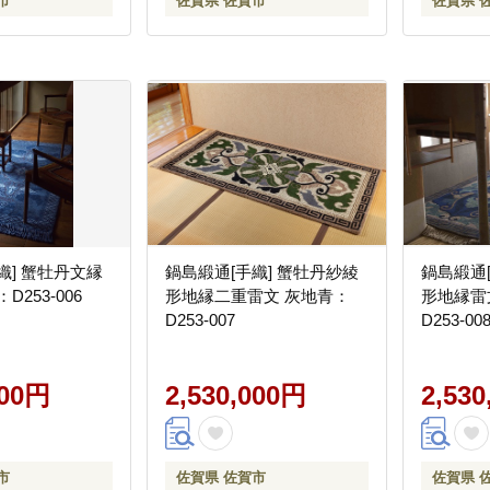
市
佐賀県 佐賀市
佐賀県 
織] 蟹牡丹文縁
鍋島緞通[手織] 蟹牡丹紗綾
鍋島緞通
D253-006
形地縁二重雷文 灰地青：
形地縁雷
D253-007
D253-00
000円
2,530,000円
2,53
市
佐賀県 佐賀市
佐賀県 