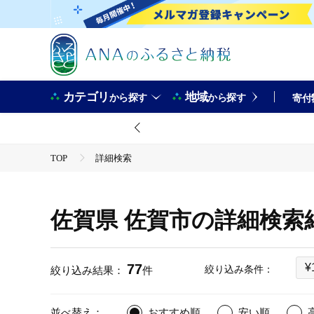
カテゴリ
地域
から探す
から探す
寄付
TOP
詳細検索
佐賀県 佐賀市の詳細検索
77
¥
絞り込み条件：
絞り込み結果：
件
並べ替え：
おすすめ順
安い順