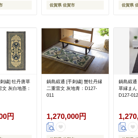
市
佐賀県 佐賀市
佐賀県 
手刺繍] 牡丹唐草
鍋島緞通 [手刺繍] 蟹牡丹縁
鍋島緞通 
雷文 灰白地墨：
二重雷文 灰地青：D127-
草縁まん
011
D127-01
000円
1,270,000円
1,27