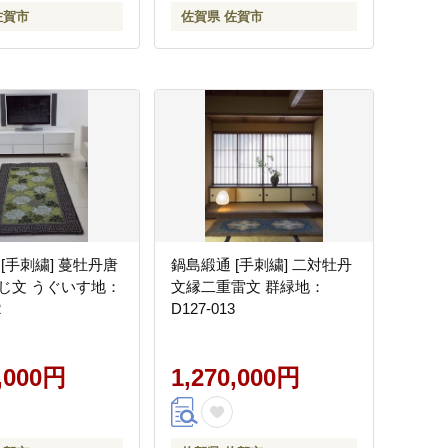
佐賀市
佐賀県 佐賀市
[手刺繍] 蔓牡丹唐
鍋島緞通 [手刺繍] 二対牡丹
じ文 うぐいす地：
文縁二重雷文 群緑地：
2
D127-013
0,000円
1,270,000円