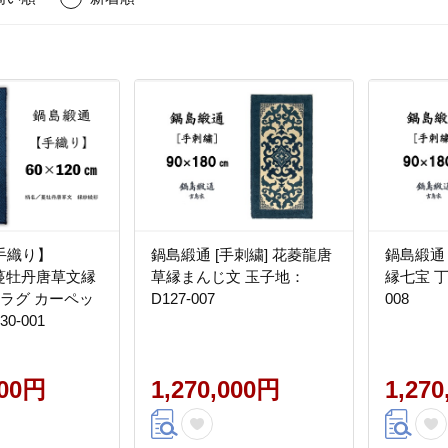
手織り】
鍋島緞通 [手刺繍] 花菱龍唐
鍋島緞通 
m 蔓牡丹唐草文縁
草縁まんじ文 玉子地：
縁七宝 丁
 ラグ カーペッ
D127-007
008
0-001
000円
1,270,000円
1,27