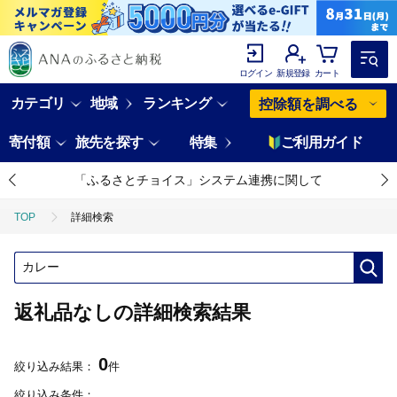
ログイン
新規登録
カート
カテゴリ
地域
ランキング
控除額を調べる
寄付額
旅先を探す
特集
ご利用ガイド
「ふるさとチョイス」システム連携に関して
TOP
詳細検索
返礼品なしの詳細検索結果
0
絞り込み結果：
件
絞り込み条件：