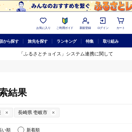
お気に入り
ご利用ガイド
新規登録
ログイン
カート
額から探す
旅先を探す
ランキング
特集
取り組み
「ふるさとチョイス」システム連携に関して
検索結果
服
長崎県 壱岐市
高い順
新着順