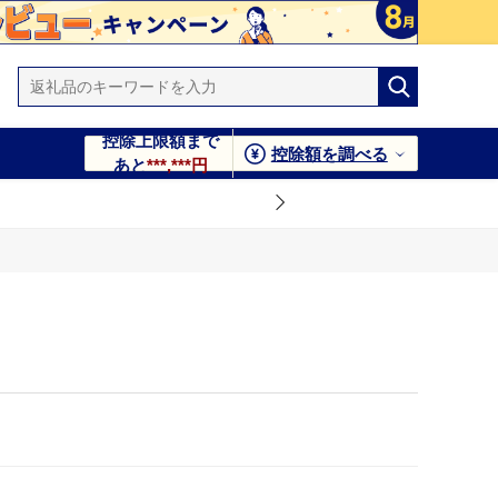
控除上限額まで
控除額を調べる
あと
***,***円