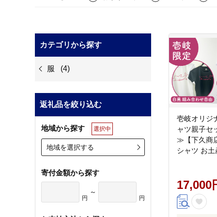
カテゴリから探す
服
(4)
返礼品を絞り込む
壱岐オリジ
地域から探す
ャツ親子セ
選択中
≫【下久商店
地域を選択する
シャツ お土
離島 [JBZ08
寄付金額から探す
17,000
～
円
円