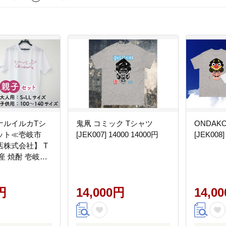
ナルイルカTシ
鬼凧 コミック Tシャツ
ONDAK
ット≪壱岐市
[JEK007] 14000 14000円
[JEK008
株式会社】 T
産 焼酎 壱岐島
0] 服
円
14,000円
14,0