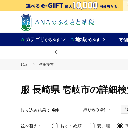
カテゴリ
地域
から探す
から探す
寄付
TOP
詳細検索
服 長崎県 壱岐市の詳細
4
絞り込み条件：
絞り込み結果：
件
並べ替え：
おすすめ順
安い順