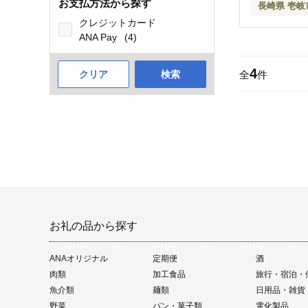
お支払方法から探す
長崎県 壱岐
クレジットカード
ANA Pay
(4)
4
クリア
検索
全
件
お礼の品から探す
ANAオリジナル
定期便
酒
肉類
加工食品
旅行・宿泊・
魚介類
麺類
日用品・雑貨
野菜
パン・菓子類
電化製品