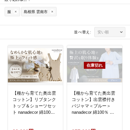
服
島根県 雲南市
並べ替え:
【種から育てた奥出雲
【種から育てた奥出雲
コットン】リブタンク
コットン】出雲襟付き
トップ＆ショーツセッ
パジャマ＜ブルー＞
ト nanadecor 綿100％
nanadecor 綿100％ 島
下着 女性用 島根県雲南
根県雲南市/有限会社
市/有限会社Juliette
Juliette [AIEP003]