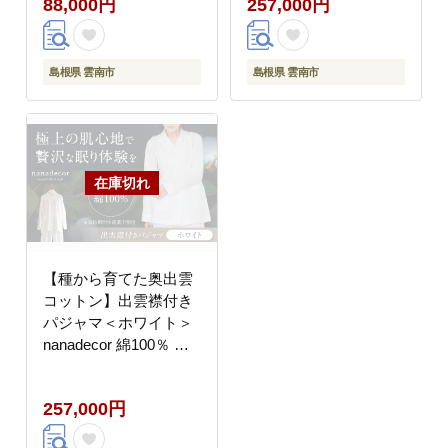
88,000円
257,000円
[AIEP001]
島根県 雲南市
島根県 雲南市
【種から育てた奥出雲
コットン】出雲襟付き
パジャマ＜ホワイト＞
nanadecor 綿100％ 島
根県雲南市/有限会社
Juliette [AIEP002]
257,000円