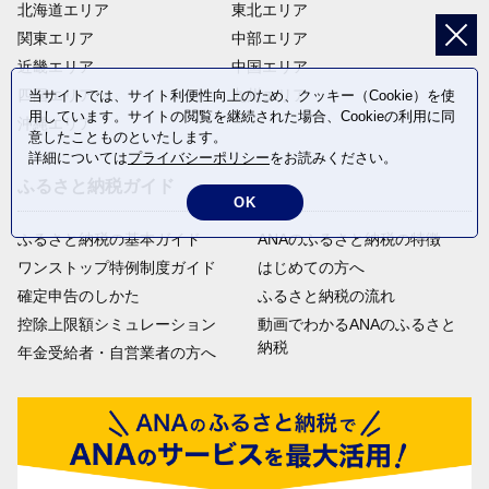
北海道エリア
東北エリア
関東エリア
中部エリア
近畿エリア
中国エリア
四国エリア
九州エリア
当サイトでは、サイト利便性向上のため、クッキー（Cookie）を使
用しています。サイトの閲覧を継続された場合、Cookieの利用に同
沖縄エリア
意したことものといたします。
詳細については
プライバシーポリシー
をお読みください。
ふるさと納税ガイド
OK
ふるさと納税の基本ガイド
ANAのふるさと納税の特徴
ワンストップ特例制度ガイド
はじめての方へ
確定申告のしかた
ふるさと納税の流れ
控除上限額シミュレーション
動画でわかるANAのふるさと
納税
年金受給者・自営業者の方へ