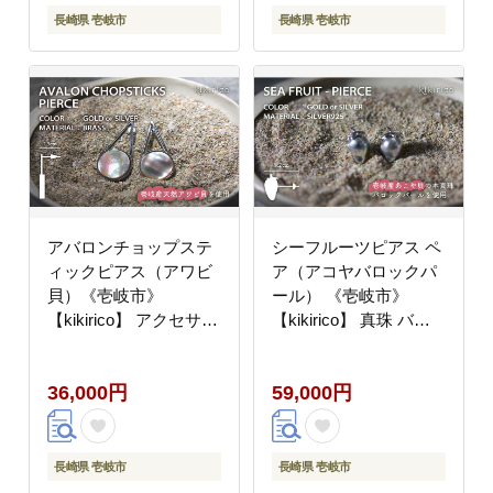
長崎県 壱岐市
長崎県 壱岐市
アバロンチョップステ
シーフルーツピアス ペ
ィックピアス（アワビ
ア（アコヤバロックパ
貝）《壱岐市》
ール） 《壱岐市》
【kikirico】 アクセサリ
【kikirico】 真珠 バロ
ー ピアス [JEY003]
ック真珠 ピアス
36000 36000円
[JEY002] 59000 59000
36,000円
59,000円
円 アクセサリー
長崎県 壱岐市
長崎県 壱岐市