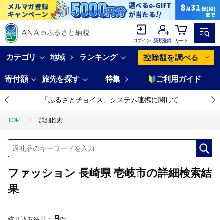
ログイン
新規登録
カート
カテゴリ
地域
ランキング
控除額を調べる
寄付額
旅先を探す
特集
ご利用ガイド
「ふるさとチョイス」システム連携に関して
TOP
詳細検索
ファッション 長崎県 壱岐市の詳細検索結
果
9
絞り込み結果：
件