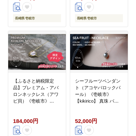
長崎県 壱岐市
長崎県 壱岐市
【ふるさと納税限定
シーフルーツペンダン
品】プレミアム・アバ
ト（アコヤバロックパ
ロンネックレス（アワ
ール）《壱岐市》
ビ貝）《壱岐市》
【kikirico】 真珠 バロ
【kikirico】 [JEY004]
ック真珠 ネックレス ア
200000 200000円 20万
クセサリー [JEY001]
184,000円
52,000円
円
52000 52000円