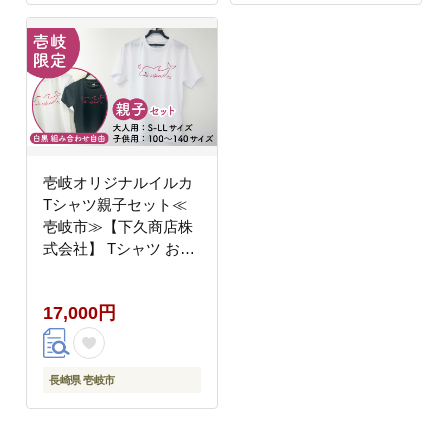
壱岐オリジナルイルカ
Tシャツ親子セット≪
壱岐市≫【下久商店株
式会社】 Tシャツ お土
産 焼酎 壱岐島 離島
[JBZ080] 服
17,000円
長崎県 壱岐市