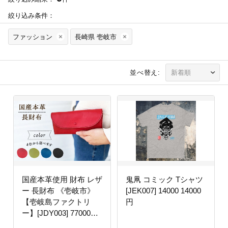
絞り込み条件：
ファッション
長崎県 壱岐市
並べ替え:
国産本革使用 財布 レザ
鬼凧 コミック Tシャツ
ー 長財布 《壱岐市》
[JEK007] 14000 14000
【壱岐島ファクトリ
円
ー】[JDY003] 77000
77000円