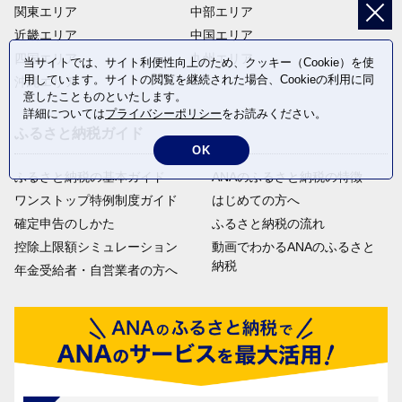
関東エリア
中部エリア
近畿エリア
中国エリア
四国エリア
九州エリア
当サイトでは、サイト利便性向上のため、クッキー（Cookie）を使
用しています。サイトの閲覧を継続された場合、Cookieの利用に同
沖縄エリア
意したことものといたします。
詳細については
プライバシーポリシー
をお読みください。
ふるさと納税ガイド
OK
ふるさと納税の基本ガイド
ANAのふるさと納税の特徴
ワンストップ特例制度ガイド
はじめての方へ
確定申告のしかた
ふるさと納税の流れ
控除上限額シミュレーション
動画でわかるANAのふるさと
納税
年金受給者・自営業者の方へ