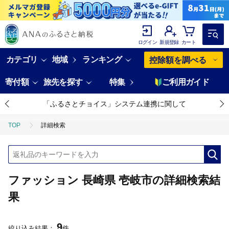
ログイン
新規登録
カート
カテゴリ
地域
ランキング
控除額を調べる
寄付額
旅先を探す
特集
ご利用ガイド
「ふるさとチョイス」システム連携に関して
TOP
詳細検索
ファッション 長崎県 壱岐市の詳細検索結
果
9
絞り込み結果：
件