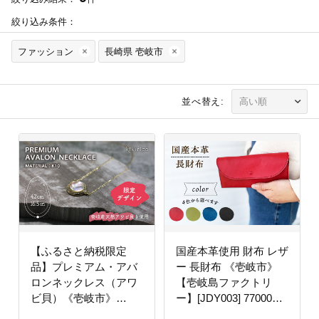
絞り込み条件：
ファッション
長崎県 壱岐市
並べ替え:
【ふるさと納税限定
国産本革使用 財布 レザ
品】プレミアム・アバ
ー 長財布 《壱岐市》
ロンネックレス（アワ
【壱岐島ファクトリ
ビ貝）《壱岐市》
ー】[JDY003] 77000
【kikirico】 [JEY004]
77000円