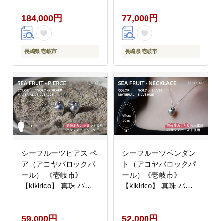
200000 200000円 20万
184,000円
77,000円
円
長崎県 壱岐市
長崎県 壱岐市
シーフルーツピアス ペ
シーフルーツペンダン
ア（アコヤバロックパ
ト（アコヤバロックパ
ール） 《壱岐市》
ール）《壱岐市》
【kikirico】 真珠 バロ
【kikirico】 真珠 バロ
ック真珠 ピアス
ック真珠 ネックレス ア
[JEY002] 59000 59000
クセサリー [JEY001]
59,000円
52,000円
円 アクセサリー
52000 52000円