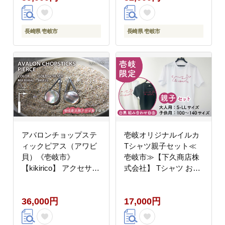
長崎県 壱岐市
長崎県 壱岐市
アバロンチョップステ
壱岐オリジナルイルカ
ィックピアス（アワビ
Tシャツ親子セット≪
貝）《壱岐市》
壱岐市≫【下久商店株
【kikirico】 アクセサリ
式会社】 Tシャツ お土
ー ピアス [JEY003]
産 焼酎 壱岐島 離島
36000 36000円
[JBZ080] 服
36,000円
17,000円