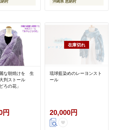
恩納村
沖縄県 恩納村
麗な朝焼けを 生
琉球藍染めのレーヨンスト
め大判ストール
ール
どろの花」
00円
20,000円