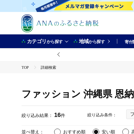
カテゴリ
地域
から探す
から探す
寄付
TOP
詳細検索
ファッション 沖縄県 恩
16
絞り込み条件：
絞り込み結果：
件
並べ替え：
おすすめ順
安い順