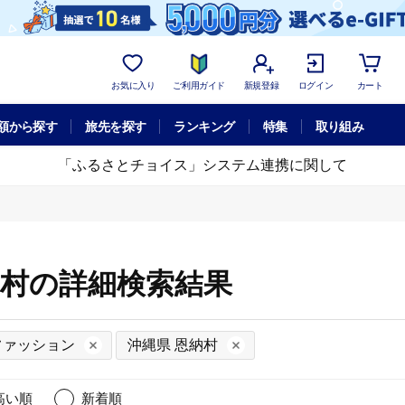
お気に入り
ご利用ガイド
新規登録
ログイン
カート
額から探す
旅先を探す
ランキング
特集
取り組み
「ふるさとチョイス」システム連携に関して
納村の詳細検索結果
ファッション
沖縄県 恩納村
高い順
新着順