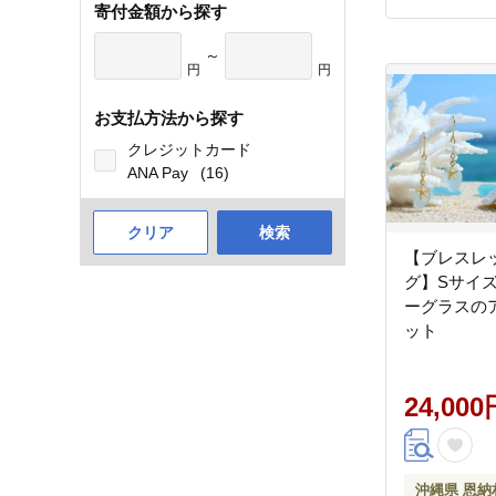
寄付金額から探す
～
円
円
お支払方法から探す
クレジットカード
ANA Pay
(16)
クリア
検索
【ブレスレ
グ】Sサイ
ーグラスの
ット
24,000
沖縄県 恩納