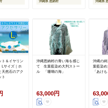
村
沖縄県 恩納村
沖縄県 
ット＆イヤリン
沖縄恩納村の青い海を感じ
沖縄の綺
】Lサイズ｜ホ
て 生葉藍染め大判ストー
葉藍染
と天然石のアク
ル 「珊瑚の海」
「あけも
ット
円
63,000円
63,0