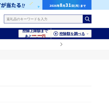
控除上限額まで
控除額を調べる
あと
***,***円