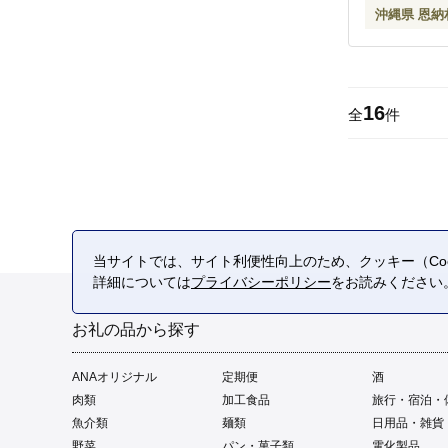
沖縄県 恩納
16
全
件
当サイトでは、サイト利便性向上のため、クッキー（Coo
詳細については
プライバシーポリシー
をお読みください
お礼の品から探す
ANAオリジナル
定期便
酒
肉類
加工食品
旅行・宿泊・
魚介類
麺類
日用品・雑貨
野菜
パン・菓子類
電化製品