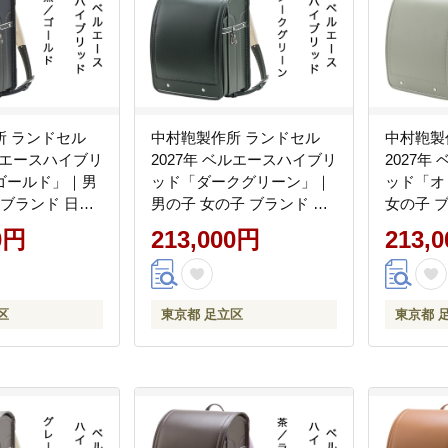
所 ランドセル
中村鞄製作所 ランドセル
中村鞄製
ベルエースハイブリ
2027年 ベルエースハイブリ
2027年
ゴールド」｜男
ッド「ダークグリーン」｜
ッド「オ
 ブランド 日本
男の子 女の子 ブランド 日
女の子 
学準備 6年保証
本製 国産 入学準備 6年保証
産 入学準
0円
213,000円
213,
レゼント お祝
入学祝い プレゼント お祝
い プレゼン
[1341]
区
東京都 足立区
東京都 