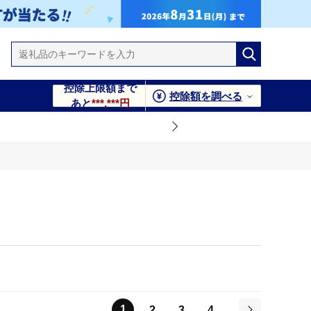
控除上限額まで
控除額を調べる
あと
***,***円
1
2
3
4