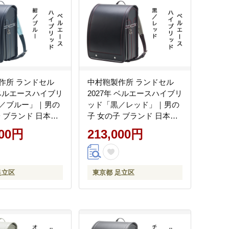
作所 ランドセル
中村鞄製作所 ランドセル
 ベルエースハイブリ
2027年 ベルエースハイブリ
／ブルー」｜男の
ッド「黒／レッド」｜男の
子 ブランド 日本製
子 女の子 ブランド 日本製
準備 6年保証 入学
国産 入学準備 6年保証 入学
000円
213,000円
レゼント お祝
祝い プレゼント お祝
[1339]
足立区
東京都 足立区