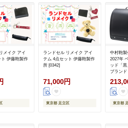
リメイク アイ
ランドセル リメイク アイ
中村鞄製
ット 伊藤鞄製作
テム 4点セット 伊藤鞄製作
2027年
所 [0342]
ッド「黒
ブランド
準備 6年
円
71,000円
213,
ゼント お祝
区
東京都 足立区
東京都 