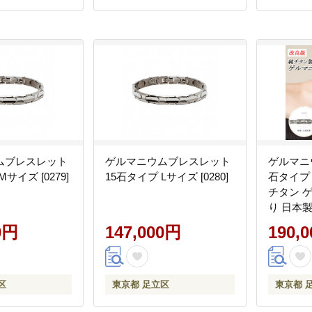
ムブレスレット
ゲルマニウムブレスレット
ゲルマニ
サイズ [0279]
15石タイプ Lサイズ [0280]
石タイプ
チタン 
り 日本製
ィース 男
0円
147,000円
190,
の日 健
リー おしゃ
区
東京都 足立区
東京都 