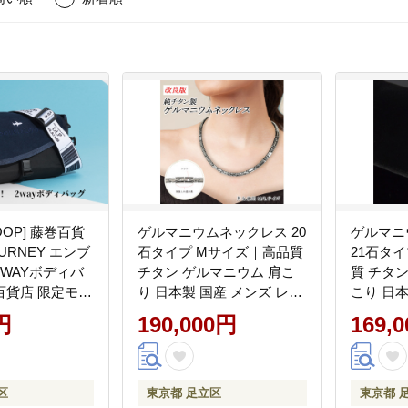
OOP] 藤巻百貨
ゲルマニウムネックレス 20
ゲルマニ
URNEY エンブ
石タイプ Mサイズ｜高品質
21石タ
WAYボディバ
チタン ゲルマニウム 肩こ
質 チタ
百貨店 限定モデ
り 日本製 国産 メンズ レデ
こり 日本
ポーチ ショル
ィース 男性 女性 父の日 母
ディース
円
190,000円
169,
ナイロン ダブ
の日 健康グッズ アクセサ
母の日 
Y [0782]
リー おしゃれ 軽量 [0273]
サリー 
[0276]
区
東京都 足立区
東京都 