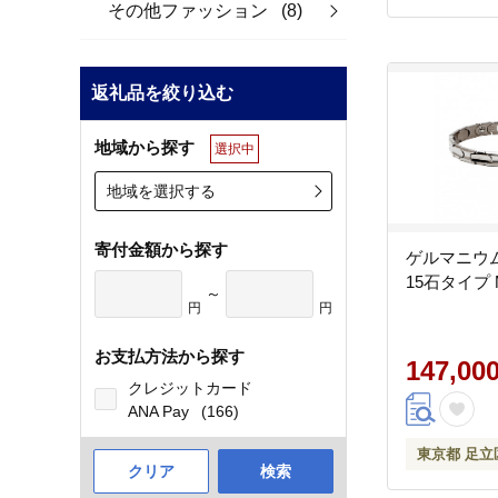
その他ファッション
(8)
返礼品を絞り込む
地域から探す
選択中
地域を選択する
寄付金額から探す
ゲルマニウ
15石タイプ M
～
円
円
お支払方法から探す
147,00
クレジットカード
ANA Pay
(166)
東京都 足立
クリア
検索