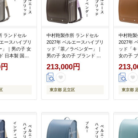
所 ランドセル
中村鞄製作所 ランドセル
中村鞄製
ベルエースハイブリ
2027年 ベルエースハイブリ
2027年
ー」｜男の子 女
ッド「茶／ラベンダー」｜
ッド「キ
ド 日本製 国産
男の子 女の子 ブランド 日
女の子 
年保証 入学祝い
本製 国産 入学準備 6年保証
産 入学準
0円
213,000円
213,
 [1344]
入学祝い プレゼント お祝
い プレゼン
[1345]
区
東京都 足立区
東京都 