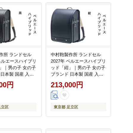
作所 ランドセル
中村鞄製作所 ランドセル
 ベルエースハイブリ
2027年 ベルエースハイブリ
」｜男の子 女の子
ッド「紺」｜男の子 女の子
 日本製 国産 入学
ブランド 日本製 国産 入学
保証 入学祝い プレ
準備 6年保証 入学祝い プレ
000円
213,000円
 [1334]
ゼント お祝 [1335]
足立区
東京都 足立区