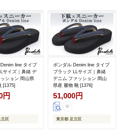
enim line タイプ
ポンダル Denim line タイプ
 Lサイズ｜鼻緒 デ
ブラック LLサイズ｜鼻緒
ァッション 岡山県
デニム ファッション 岡山
[1375]
県産 履物 靴 [1376]
00円
51,000円
足立区
東京都 足立区