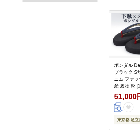
ポンダル Den
ブラック S
ニム ファッ
産 履物 靴 [1
51,000
東京都 足立