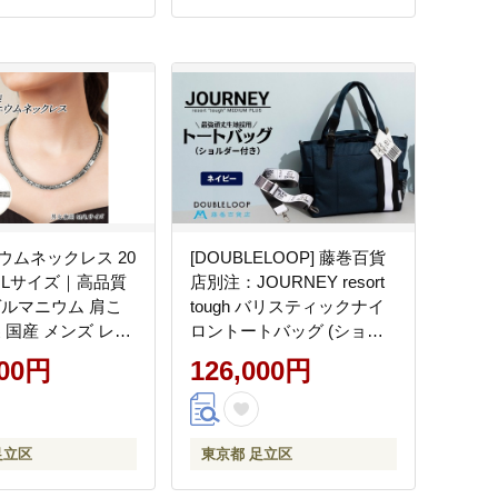
ウムネックレス 20
[DOUBLELOOP] 藤巻百貨
 Lサイズ｜高品質
店別注：JOURNEY resort
ゲルマニウム 肩こ
tough バリスティックナイ
 国産 メンズ レデ
ロントートバッグ (ショル
性 女性 父の日 母
ダー付き ミディアムプラス
000円
126,000円
康グッズ アクセサ
ネイビー)｜藤巻百貨店 バ
れ 軽量 [0274]
ッグ 限定モデル トート バ
ック DOUBLELOOP ダブ
ルループ 防弾チョッキ
足立区
東京都 足立区
3WAY 肩掛け [0781]