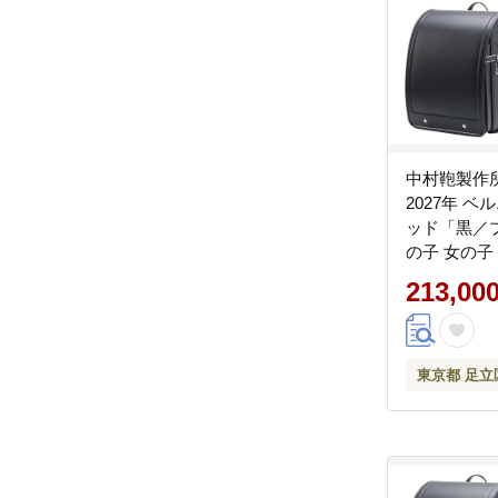
中村鞄製作
2027年 
ッド「黒／
の子 女の子
製 国産 入
213,00
入学祝い プ
[1336]
東京都 足立