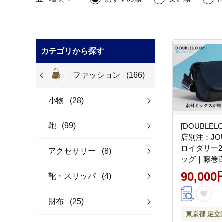
カテゴリから探す
ファッション
(166)
小物
(28)
鞄
(99)
[DOUBLEL
店別注：JO
ロイダリー2
アクセサリー
(8)
ッグ｜藤巻
ル ウエスト
90,000
靴・スリッパ
(4)
ダーバッグ 
ルループ 2WA
財布
(25)
東京都 足立