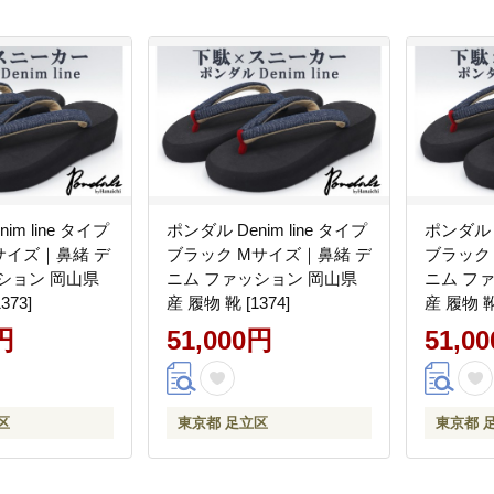
im line タイプ
ポンダル Denim line タイプ
ポンダル D
サイズ｜鼻緒 デ
ブラック Mサイズ｜鼻緒 デ
ブラック
ション 岡山県
ニム ファッション 岡山県
ニム フ
373]
産 履物 靴 [1374]
産 履物 靴 
円
51,000円
51,0
区
東京都 足立区
東京都 