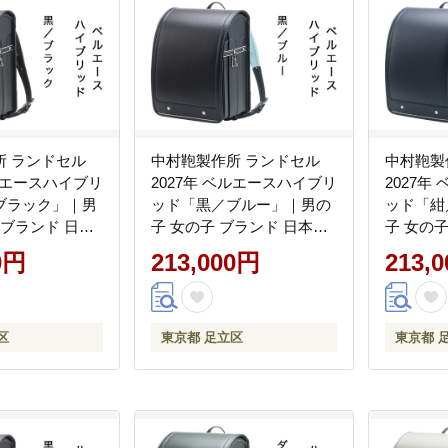
所 ランドセル
中村鞄製作所 ランドセル
中村鞄製
ベルエースハイブリ
2027年 ベルエースハイブリ
2027年
ブラック」｜男
ッド「黒／ブルー」｜男の
ッド「紺
 ブランド 日本
子 女の子 ブランド 日本製
子 女の
学準備 6年保証
国産 入学準備 6年保証 入学
国産 入学
0円
213,000円
213,
レゼント お祝
祝い プレゼント お祝
祝い プ
[1337]
[1338]
区
東京都 足立区
東京都 