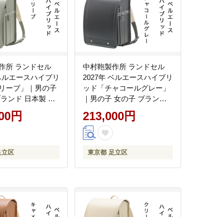
作所 ランドセル
中村鞄製作所 ランドセル
 ベルエースハイブリ
2027年 ベルエースハイブリ
リーブ」｜男の子
ッド「チャコールグレー」
ブランド 日本製 国
｜男の子 女の子 ブランド
備 6年保証 入学祝
日本製 国産 入学準備 6年保
000円
213,000円
ト お祝 [1342]
証 入学祝い プレゼント お
祝 [1343]
足立区
東京都 足立区