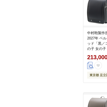
中村鞄製作
2027年 
ッド「黒／
の子 女の子
製 国産 入
213,00
入学祝い プ
[1340]
東京都 足立