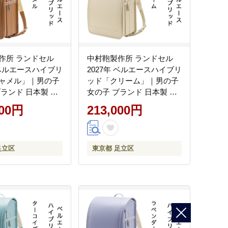
作所 ランドセル
中村鞄製作所 ランドセル
 ベルエースハイブリ
2027年 ベルエースハイブリ
ャメル」｜男の子
ッド「クリーム」｜男の子
ブランド 日本製 国
女の子 ブランド 日本製 国
備 6年保証 入学祝
産 入学準備 6年保証 入学祝
000円
213,000円
ト お祝 [1346]
い プレゼント お祝 [1347]
足立区
東京都 足立区