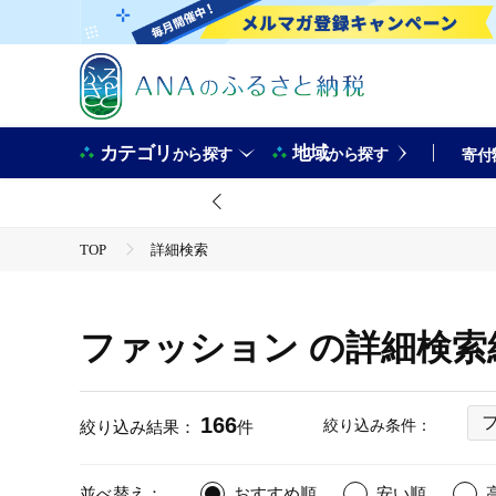
カテゴリ
地域
から探す
から探す
寄付
TOP
詳細検索
ファッション の詳細検索
166
絞り込み条件：
絞り込み結果：
件
並べ替え：
おすすめ順
安い順