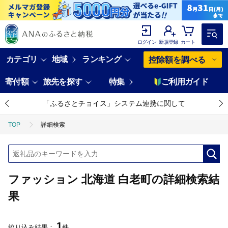
ログイン
新規登録
カート
カテゴリ
地域
ランキング
控除額を調べる
寄付額
旅先を探す
特集
ご利用ガイド
「ふるさとチョイス」システム連携に関して
TOP
詳細検索
ファッション 北海道 白老町の詳細検索結
果
1
絞り込み結果：
件