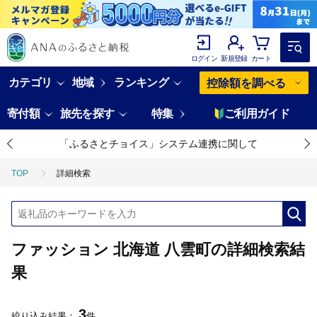
ログイン
新規登録
カート
カテゴリ
地域
ランキング
控除額を調べる
寄付額
旅先を探す
特集
ご利用ガイド
「ふるさとチョイス」システム連携に関して
TOP
詳細検索
ファッション 北海道 八雲町の詳細検索結
果
3
絞り込み結果：
件