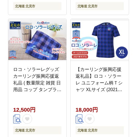
北海道 北見市
北海道 北見市
ロコ・ソラーレグッズ
【カーリング振興応援
カーリング振興応援返
返礼品】ロコ・ソラー
礼品 ( 数量限定 雑貨 日
レ ユニフォーム柄Ｔシ
用品 コップ タンブラー
ャツ XLサイズ (2021年
ステンレス 蓋つき タオ
モデル)( ユニフォーム
ル ハンドタオル セット
Tシャツ ミズノ カーリ
12,500円
18,000円
オリジナル ロコソラー
ング )【137-0020】
レ グッズ )【137-
0015】
北海道 北見市
北海道 北見市