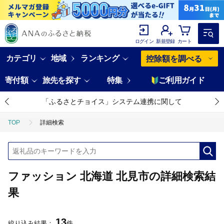
ログイン
新規登録
カート
カテゴリ
地域
ランキング
控除額を調べる
寄付額
旅先を探す
特集
ご利用ガイド
「ふるさとチョイス」システム連携に関して
TOP
詳細検索
ファッション 北海道 北見市の詳細検索結
果
13
絞り込み結果：
件