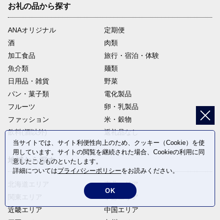
お礼の品から探す
ANAオリジナル
定期便
酒
肉類
加工食品
旅行・宿泊・体験
魚介類
麺類
日用品・雑貨
野菜
パン・菓子類
電化製品
フルーツ
卵・乳製品
ファッション
米・穀物
飲料(酒以外)
返礼品なし
当サイトでは、サイト利便性向上のため、クッキー（Cookie）を使
用しています。サイトの閲覧を継続された場合、Cookieの利用に同
地域から探す
意したことものといたします。
詳細については
プライバシーポリシー
をお読みください。
北海道エリア
東北エリア
OK
関東エリア
中部エリア
近畿エリア
中国エリア