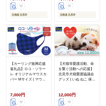
北海道 北見市
北海道 北見市
【カーリング振興応援
【犬猫等愛護活動、命
返礼品】ロコ・ソラー
を繋ぐ活動への応援】
レ オリジナルマウスカ
北見市犬猫愛護協議会
バー Mサイズ ( マウス
グッズ ( いぬ ねこ 保護
カバー 咳エチケット ミ
地域猫 雑貨 文房具 セ
ズノ カーリング )
ット 動物愛護 愛護 )
7,000円
12,000円
【137-0012】
【144-0007】