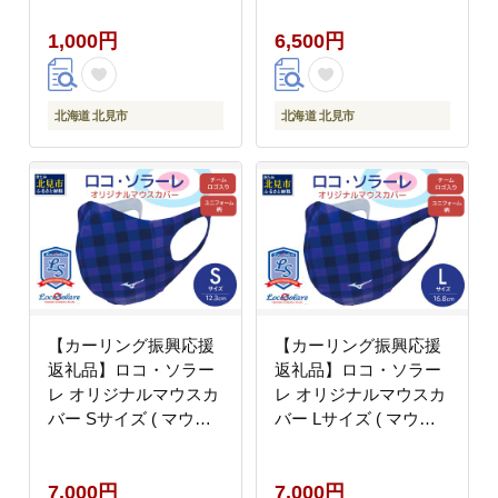
ット 動物愛護 愛護 )
ット 動物愛護 愛護 )
1,000円
6,500円
【144-0001】
【144-0005】
北海道 北見市
北海道 北見市
【カーリング振興応援
【カーリング振興応援
返礼品】ロコ・ソラー
返礼品】ロコ・ソラー
レ オリジナルマウスカ
レ オリジナルマウスカ
バー Sサイズ ( マウス
バー Lサイズ ( マウス
カバー 咳エチケット ミ
カバー 咳エチケット ミ
ズノ カーリング )
ズノ カーリング )
7,000円
7,000円
【137-0011】
【137-0013】