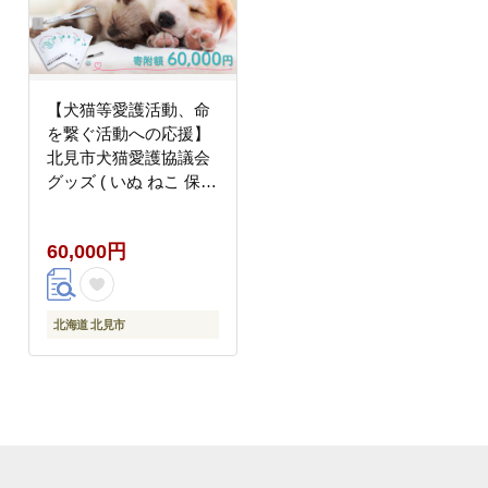
【犬猫等愛護活動、命
を繋ぐ活動への応援】
北見市犬猫愛護協議会
グッズ ( いぬ ねこ 保護
地域猫 雑貨 文房具 セ
ット 動物愛護 愛護 )
60,000円
【144-0004】
北海道 北見市