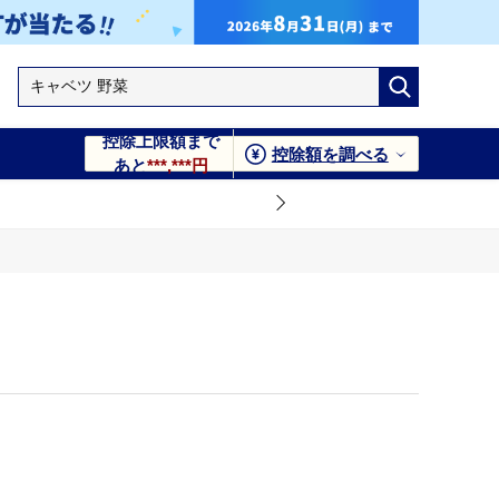
控除上限額まで
控除額を調べる
あと
***,***円