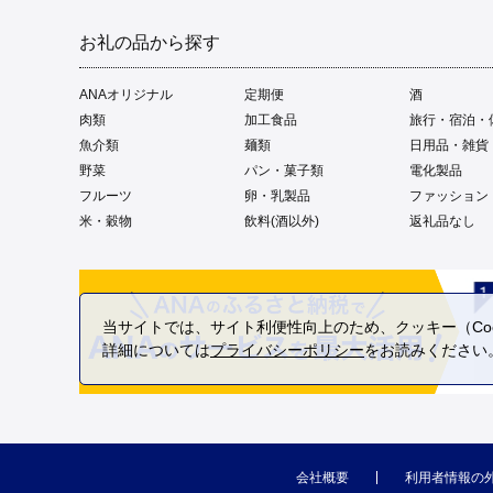
お礼の品から探す
ANAオリジナル
定期便
酒
肉類
加工食品
旅行・宿泊・
魚介類
麺類
日用品・雑貨
野菜
パン・菓子類
電化製品
フルーツ
卵・乳製品
ファッション
米・穀物
飲料(酒以外)
返礼品なし
当サイトでは、サイト利便性向上のため、クッキー（Coo
詳細については
プライバシーポリシー
をお読みください
会社概要
利用者情報の