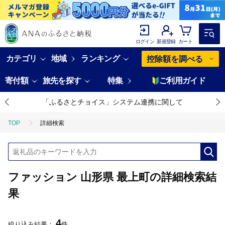
ログイン
新規登録
カート
カテゴリ
地域
ランキング
控除額を調べる
寄付額
旅先を探す
特集
ご利用ガイド
「ふるさとチョイス」システム連携に関して
TOP
詳細検索
ファッション 山形県 最上町の詳細検索結
果
4
絞り込み結果：
件