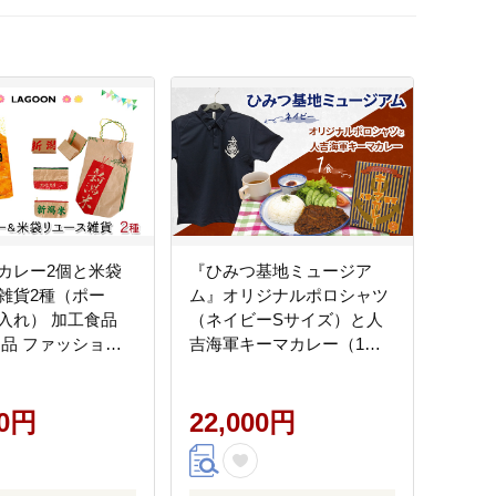
カレー2個と米袋
『ひみつ基地ミュージア
雑貨2種（ポー
ム』オリジナルポロシャツ
入れ） 加工食品
（ネイビーSサイズ）と人
用品 ファッション
吉海軍キーマカレー（1
 おもしろ エコ 再
食）
単調理 お昼ご飯 簡
00円
22,000円