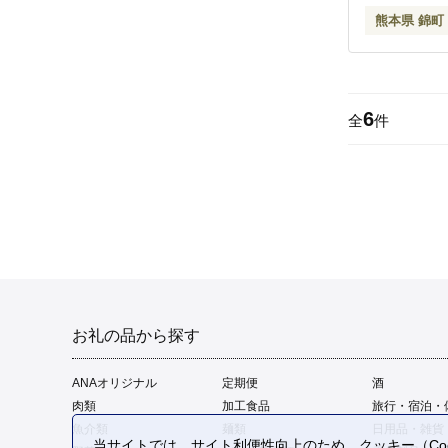
熊本県 錦町
6
全
件
お礼の品から探す
ANAオリジナル
定期便
酒
肉類
加工食品
旅行・宿泊・
魚介類
麺類
日用品・雑貨
当サイトでは、サイト利便性向上のため、クッキー（Coo