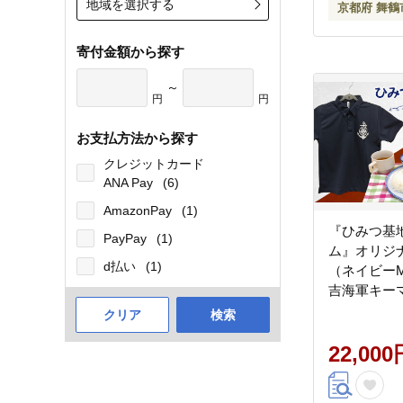
地域を選択する
京都府 舞鶴
寄付金額から探す
～
円
円
お支払方法から探す
クレジットカード
ANA Pay
(6)
AmazonPay
(1)
『ひみつ基
PayPay
(1)
ム』オリジ
d払い
(1)
（ネイビー
吉海軍キー
食）
クリア
検索
22,000