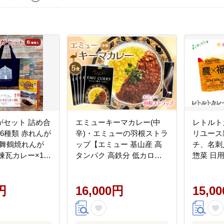
がセット 詰め合
エミューキーマカレー(中
レトルト
 6種類 赤れんが
辛)・エミューの羽根ストラ
リユース
 舞鶴焼れんが
ップ【エミュー 基山産 高
チ、名刺
赤煉瓦カレー×1
タンパク 高鉄分 低カロリ
惣菜 日
ダー×2 赤れん
ー ヘルシー 鉄分補給 簡単
小物 小物
グ×1 絵葉書
手軽 カレー レトルト 貴重
利用 簡
円
ダイエット】K006029
16,000円
単ご飯
15,0