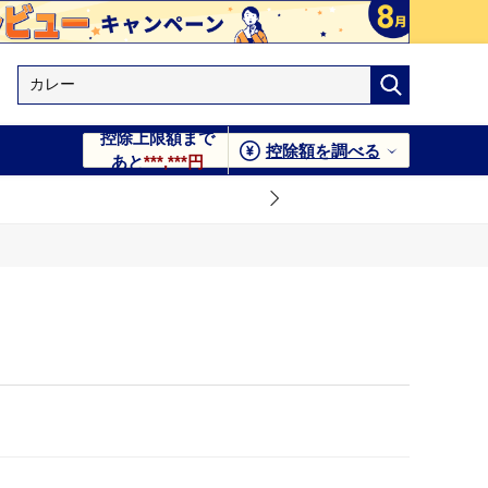
控除上限額まで
控除額を調べる
あと
***,***円