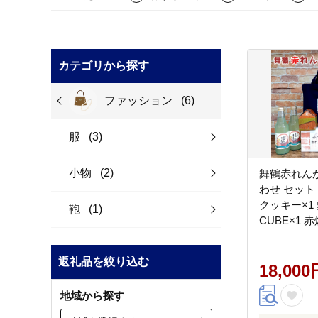
カテゴリから探す
ファッション
(6)
服
(3)
小物
(2)
舞鶴赤れん
わせ セット
クッキー×1
鞄
(1)
CUBE×1 
赤れんがサイ
がランチバッ
返礼品を絞り込む
×1
18,000
地域から探す