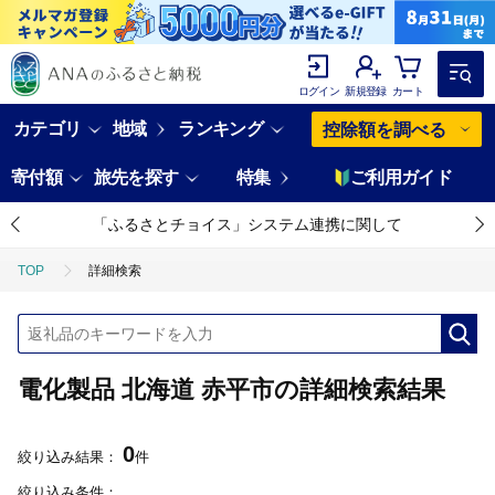
ログイン
新規登録
カート
カテゴリ
地域
ランキング
控除額を調べる
寄付額
旅先を探す
特集
ご利用ガイド
「ふるさとチョイス」システム連携に関して
TOP
詳細検索
電化製品 北海道 赤平市の詳細検索結果
0
絞り込み結果：
件
絞り込み条件：