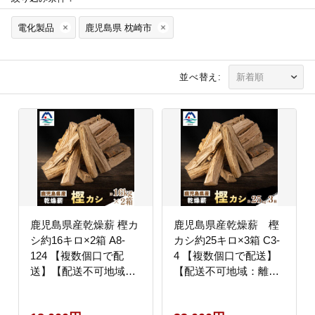
電化製品
鹿児島県 枕崎市
並べ替え:
鹿児島県産乾燥薪 樫カ
鹿児島県産乾燥薪 樫
シ約16キロ×2箱 A8-
カシ約25キロ×3箱 C3-
124 【複数個口で配
4 【複数個口で配送】
送】【配送不可地域：
【配送不可地域：離
離島】
島】