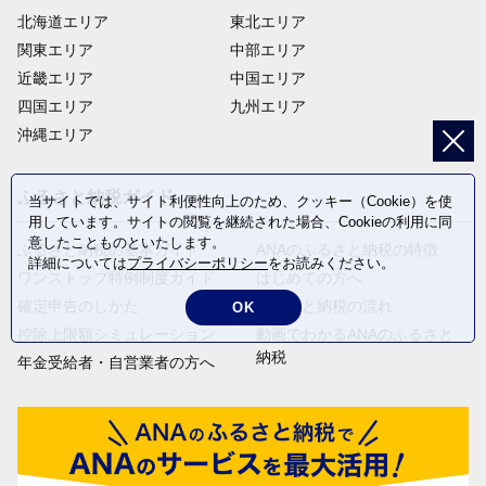
北海道エリア
東北エリア
関東エリア
中部エリア
近畿エリア
中国エリア
四国エリア
九州エリア
沖縄エリア
ふるさと納税ガイド
当サイトでは、サイト利便性向上のため、クッキー（Cookie）を使
用しています。サイトの閲覧を継続された場合、Cookieの利用に同
意したことものといたします。
ふるさと納税の基本ガイド
ANAのふるさと納税の特徴
詳細については
プライバシーポリシー
をお読みください。
ワンストップ特例制度ガイド
はじめての方へ
確定申告のしかた
ふるさと納税の流れ
OK
控除上限額シミュレーション
動画でわかるANAのふるさと
納税
年金受給者・自営業者の方へ