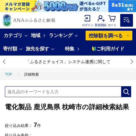
ログイン
新規登録
カート
カテゴリ
地域
ランキング
控除額を調べる
寄付額
旅先を探す
特集
ご利用ガイド
「ふるさとチョイス」システム連携に関して
TOP
詳細検索
電化製品 鹿児島県 枕崎市の詳細検索結果
7
絞り込み結果：
件
絞り込み条件：