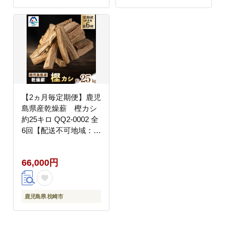
【2ヵ月毎定期便】鹿児
島県産乾燥薪 樫カシ
約25キロ QQ2-0002 全
6回【配送不可地域：離
島】
66,000円
鹿児島県 枕崎市