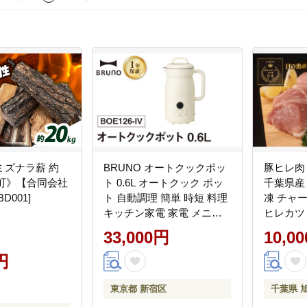
ミズナラ薪 約
BRUNO オートクックポッ
豚ヒレ肉 
寄町》【合同会社
ト 0.6L オートクック ポッ
千葉県産 
BD001]
ト 自動調理 簡単 時短 料理
凍 チャ
キッチン家電 家電 メニュ
ヒレカツ
ー スープ ポタージュ スム
ポーク 豚
33,000円
10,0
ージー カレー ジュース 保
ブロック
円
温 0152-009-S07
ばちゃんの
東京都 新宿区
千葉県 