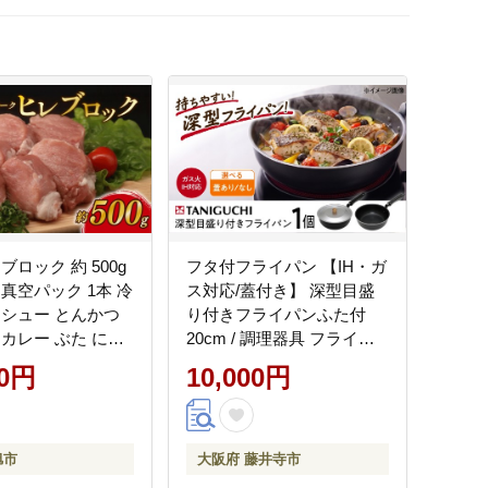
ブロック 約 500g
フタ付フライパン 【IH・ガ
真空パック 1本 冷
ス対応/蓋付き】 深型目盛
ーシュー とんかつ
り付きフライパンふた付
 カレー ぶた にく
20cm / 調理器具 フライパ
ヒレ ヒレ 豚肉 豚
ン 深型 フタ付IH対応 IH ガ
00円
10,000円
肉 千葉県 旭市 し
ス ガス対応 一人用 調理器
台所 sbd002
具 小さい メモリ付き カレ
ー シチュー ギフト / 大阪府
藤井寺市 / 谷口金属工業株
旭市
大阪府 藤井寺市
式会社 [BLAC025]