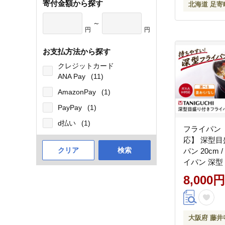
寄付金額から探す
北海道 足寄
～
円
円
お支払方法から探す
クレジットカード
ANA Pay
(11)
AmazonPay
(1)
PayPay
(1)
d払い
(1)
フライパン 
応】 深型
クリア
検索
パン 20cm
イパン 深型 
ガス対応 一
8,000円
キッチン用品
リ付き カレ
フト / 大阪
口金属工業
大阪府 藤井