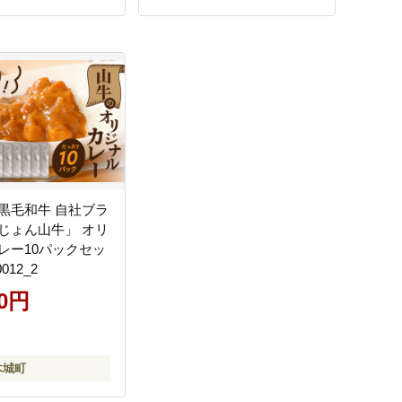
黒毛和牛 自社ブラ
じょん山牛」 オリ
レー10パックセッ
012_2
00円
木城町