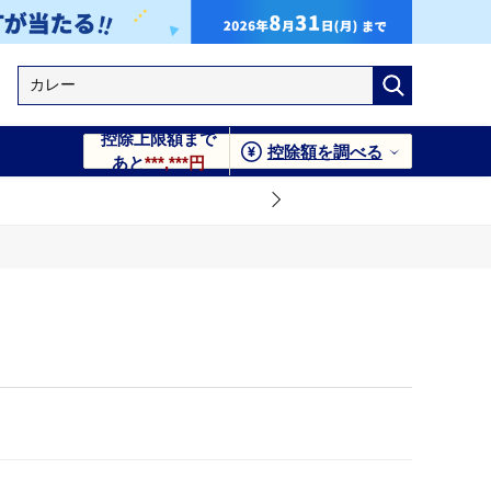
控除上限額まで
控除額を調べる
あと
***,***円