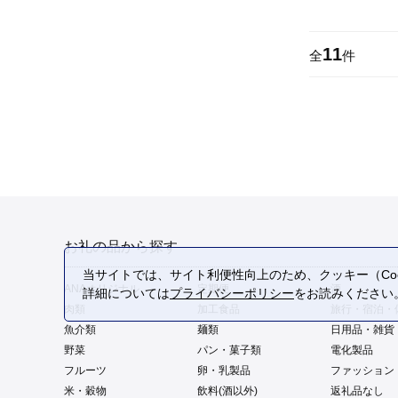
11
全
件
お礼の品から探す
当サイトでは、サイト利便性向上のため、クッキー（Coo
ANAオリジナル
定期便
酒
詳細については
プライバシーポリシー
をお読みください
肉類
加工食品
旅行・宿泊・
魚介類
麺類
日用品・雑貨
野菜
パン・菓子類
電化製品
フルーツ
卵・乳製品
ファッション
米・穀物
飲料(酒以外)
返礼品なし