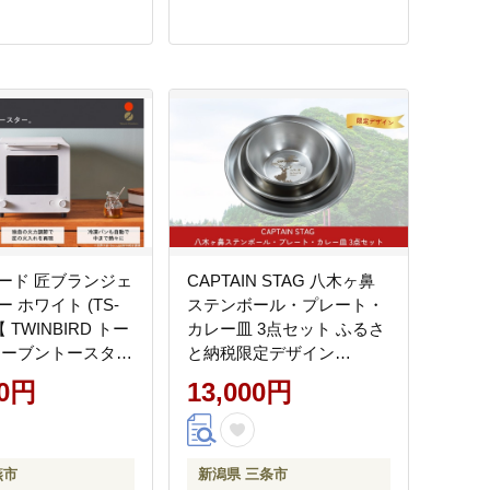
ード 匠ブランジェ
CAPTAIN STAG 八木ヶ鼻
 ホワイト (TS-
ステンボール・プレート・
【 TWINBIRD トー
カレー皿 3点セット ふるさ
オーブントースター
と納税限定デザイン
 クロワッサン カ
【013S123】
00円
13,000円
 フランスパン 燕
県 燕市 】
燕市
新潟県 三条市