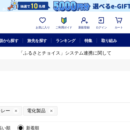
お気に入り
ご利用ガイド
新規登録
ログイン
カート
額から探す
旅先を探す
ランキング
特集
取り組み
「ふるさとチョイス」システム連携に関して
カレー
電化製品
高い順
新着順