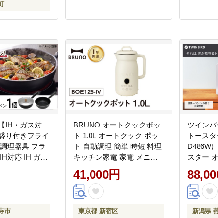
町
【IH・ガス対
BRUNO オートクックポッ
ツインバ
目盛り付きフライ
ト 1.0L オートクック ポッ
トースター
 / 調理器具 フラ
ト 自動調理 簡単 時短 料理
D486W)
IH対応 IH ガス
キッチン家電 家電 メニュ
スター 
人用 調理器具
ー スープ ポタージュ スム
冷凍パン
41,000円
88,0
 小さい メモ
ージー カレー ジュース 保
レーパン
ー シチュー ギ
温 0152-010-S07
三条 新潟
府藤井寺市 / 谷
株式会社
寺市
東京都 新宿区
新潟県 