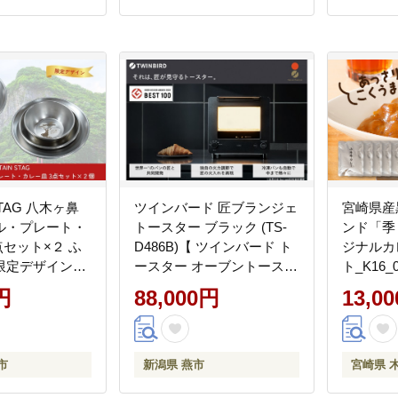
STAG 八木ヶ鼻
ツインバード 匠ブランジェ
宮崎県産
ル・プレート・
トースター ブラック (TS-
ンド「季
点セット×２ ふ
D486B)【 ツインバード ト
ジナルカ
限定デザイン
ースター オーブントースタ
ト_K16_0
】
ー 冷凍パン クロワッサン
円
88,000円
13,0
カレーパン 】
市
新潟県 燕市
宮崎県 