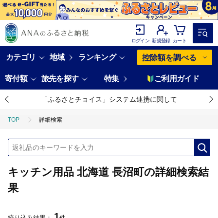
ログイン
新規登録
カート
カテゴリ
地域
ランキング
控除額を調べる
寄付額
旅先を探す
特集
ご利用ガイド
「ふるさとチョイス」システム連携に関して
TOP
詳細検索
キッチン用品 北海道 長沼町の詳細検索結
果
1
絞り込み結果：
件