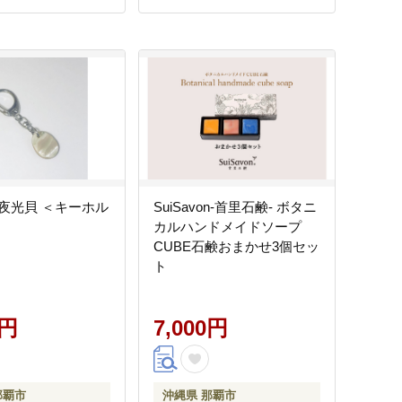
夜光貝 ＜キーホル
SuiSavon-首里石鹸- ボタニ
カルハンドメイドソープ
CUBE石鹸おまかせ3個セッ
ト
0円
7,000円
那覇市
沖縄県 那覇市