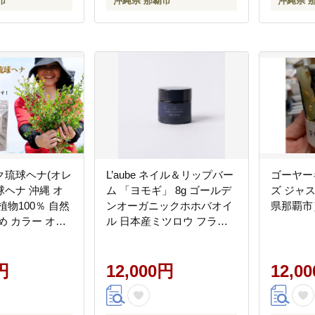
市
沖縄県 那覇市
沖縄県 
ク琉球ヘナ(オレ
L’aube ネイル＆リップバー
ゴーヤー
ヘナ 沖縄 オ
ム 「ヨモギ」 8g ゴールデ
ズ ジャ
植物100％ 自然
ンオーガニックホホバオイ
県那覇市
め カラー オレ
ル 日本産ミツロウ フラン
会社レイ企画
ス産ラベンダー精油 よもぎ
葉エキス 使用
円
12,000円
12,0