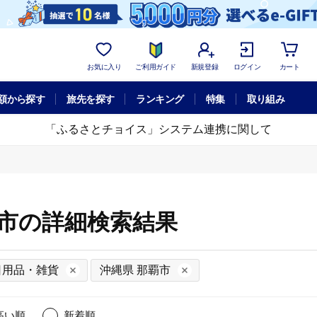
お気に入り
ご利用ガイド
新規登録
ログイン
カート
額から探す
旅先を探す
ランキング
特集
取り組み
「ふるさとチョイス」システム連携に関して
覇市の詳細検索結果
日用品・雑貨
沖縄県 那覇市
高い順
新着順