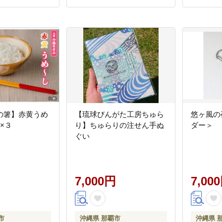
の箸】赤黄うめ
【琉球びんがた工房ちゅら
悠ヶ風の
×３
り】ちゅらりの注せん手ぬ
ダー＞
ぐい
7,000円
7,00
市
沖縄県 那覇市
沖縄県 