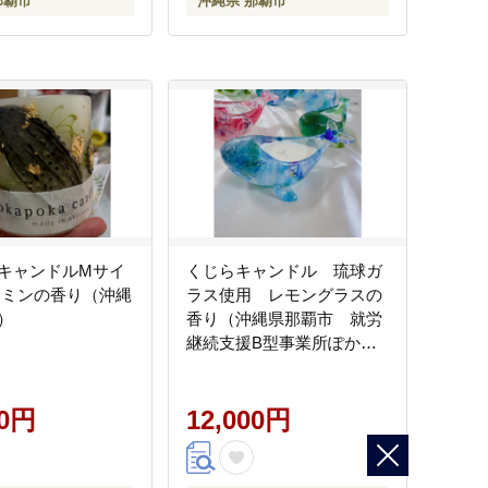
那覇市
沖縄県 那覇市
キャンドルMサイ
くじらキャンドル 琉球ガ
スミンの香り（沖縄
ラス使用 レモングラスの
）
香り（沖縄県那覇市 就労
継続支援B型事業所ぽかぽ
か pokapokacandle）
00円
12,000円