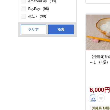
AmazonPay
(98)
PayPay
(98)
d払い
(98)
クリア
検索
【沖縄定番
～し（1膳）
6,000円
沖縄県 那覇