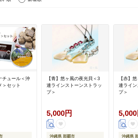
ナチュール＜沖
【青】悠ヶ風の夜光貝＜3
【赤】悠
メ＞セット
連ラインストーンストラッ
連ライン
プ＞
プ＞
5,000円
5,00
市
沖縄県 那覇市
沖縄県 