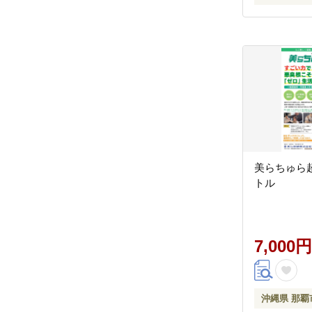
美らちゅら超
トル
7,000円
沖縄県 那覇