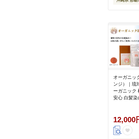
沖縄県 那覇
オーガニッ
ンジ）｜琉球
ーガニック 
安心 白髪染
ンジ 株式
12,000