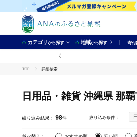
カテゴリ
地域
から探す
から探す
寄付
TOP
詳細検索
日用品・雑貨 沖縄県 那
98
絞り込み条件：
絞り込み結果：
件
並べ替え：
おすすめ順
安い順