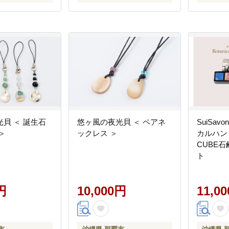
貝 ＜ 誕生石
悠ヶ風の夜光貝 ＜ ペアネ
SuiSav
＞
ックレス ＞
カルハン
CUBE
ト
円
10,000円
11,0