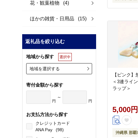
花・観葉植物
(4)
ほかの雑貨・日用品
(15)
返礼品を絞り込む
地域から探す
選択中
地域を選択する
【ピンク】
＜3連ライ
寄付金額から探す
ラップ＞
～
円
円
5,000円
お支払方法から探す
クレジットカード
ANA Pay
(98)
沖縄県 那覇