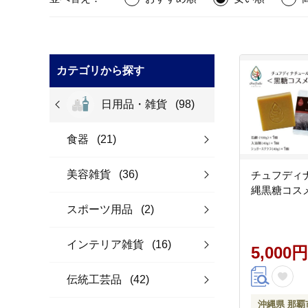
カテゴリから探す
日用品・雑貨
(98)
食器
(21)
美容雑貨
(36)
チュフディ
縄黒糖コス
スポーツ用品
(2)
インテリア雑貨
(16)
5,000円
伝統工芸品
(42)
沖縄県 那覇