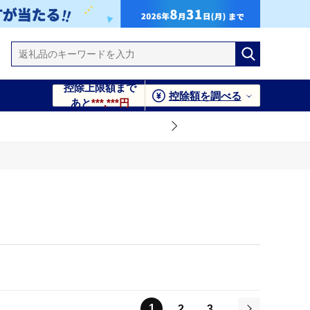
控除上限額まで
控除額を調べる
あと
***,***円
1
2
3