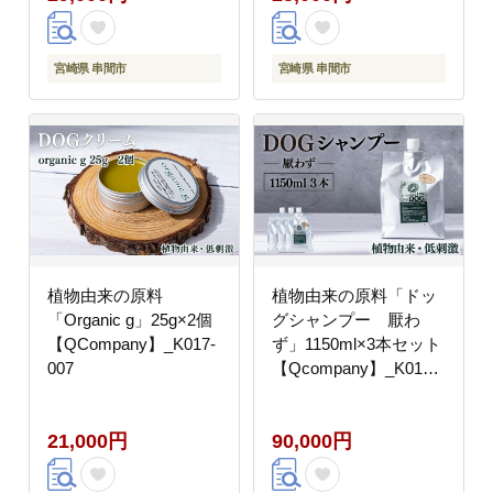
宮崎県 串間市
宮崎県 串間市
植物由来の原料
植物由来の原料「ドッ
「Organic g」25g×2個
グシャンプー 厭わ
【QCompany】_K017-
ず」1150ml×3本セット
007
【Qcompany】_K017-
003
21,000円
90,000円