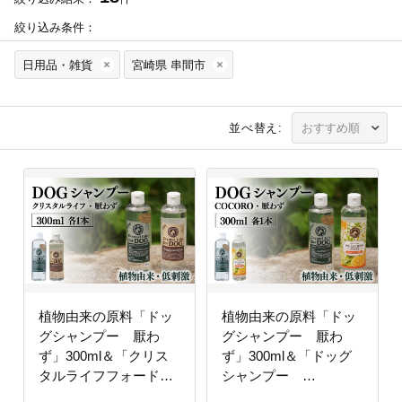
絞り込み条件：
日用品・雑貨
宮崎県 串間市
並べ替え:
植物由来の原料「ドッ
植物由来の原料「ドッ
グシャンプー 厭わ
グシャンプー 厭わ
ず」300ml＆「クリス
ず」300ml＆「ドッグ
タルライフフォードッ
シャンプー
グ」300ml
COCORO」300ml