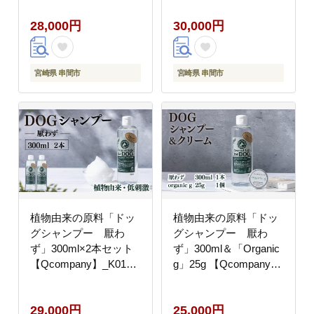
【QCompany】_K017-
【QCompany】_K017-
28,000円
30,000円
008
009
宮崎県 串間市
宮崎県 串間市
植物由来の原料「ドッ
植物由来の原料「ドッ
グシャンプー 厭わ
グシャンプー 厭わ
ず」300ml×2本セット
ず」300ml＆「Organic
【Qcompany】_K017-
g」25g 【Qcompany】
005
_K017-006
29,000円
25,000円