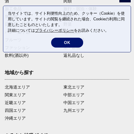
酒
肉類
加工食品
旅行・宿泊・体験
当サイトでは、サイト利便性向上のため、クッキー（Cookie）を使
魚介類
麺類
用しています。サイトの閲覧を継続された場合、Cookieの利用に同
日用品・雑貨
野菜
意したことものといたします。
詳細については
プライバシーポリシー
をお読みください。
パン・菓子類
電化製品
フルーツ
卵・乳製品
OK
ファッション
米・穀物
飲料(酒以外)
返礼品なし
地域から探す
北海道エリア
東北エリア
関東エリア
中部エリア
近畿エリア
中国エリア
四国エリア
九州エリア
沖縄エリア