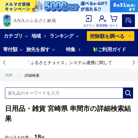
ログイン
新規登録
カート
カテゴリ
地域
ランキング
控除額を調べる
寄付額
旅先を探す
特集
ご利用ガイド
「ふるさとチョイス」システム連携に関して
TOP
詳細検索
日用品・雑貨 宮崎県 串間市の詳細検索結
果
18
絞り込み結果：
件