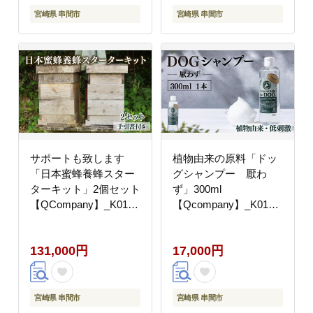
宮崎県 串間市
宮崎県 串間市
サポートも致します
植物由来の原料「ドッ
「日本蜜蜂養蜂スター
グシャンプー 厭わ
ターキット」2個セット
ず」300ml
【QCompany】_K017-
【Qcompany】_K017-
001
010
131,000円
17,000円
宮崎県 串間市
宮崎県 串間市