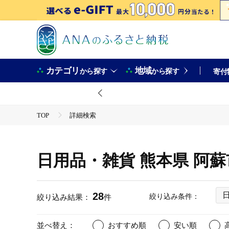
カテゴリ
地域
から探す
から探す
寄付
TOP
詳細検索
日用品・雑貨 熊本県 阿
28
絞り込み条件：
絞り込み結果：
件
並べ替え：
おすすめ順
安い順