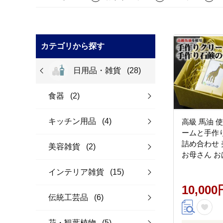
カテゴリから探す
日用品・雑貨
(28)
食器
(2)
キッチン用品
(4)
高級 馬油 
ームと手作
詰め合わせ 
美容雑貨
(2)
お母さん お
じいちゃん 
インテリア雑貨
(15)
年配 主婦 マ
希 喜寿 傘寿
10,000
伝統工芸品
(6)
歳暮 プレゼ
本県 阿蘇市
花・観葉植物
(5)