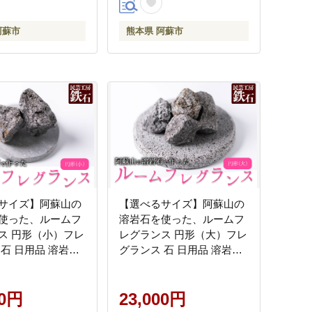
阿蘇市
熊本県 阿蘇市
サイズ】阿蘇山の
【選べるサイズ】阿蘇山の
使った、ルームフ
溶岩石を使った、ルームフ
ス 円形（小）フレ
レグランス 円形（大）フレ
 石 日用品 溶岩石
グランス 石 日用品 溶岩石
インテリア 趣味 置
玄武岩 インテリア 趣味 置
 ギフト 贈答用 贈
物 自宅用 ギフト 贈答用 贈
 熊本県 阿蘇市
00円
り物 自然 熊本県 阿蘇市
23,000円