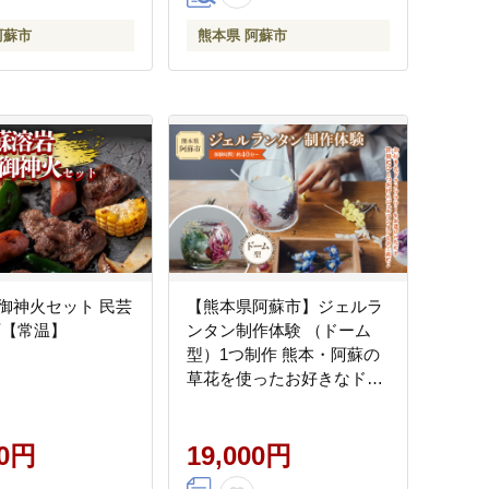
阿蘇市
熊本県 阿蘇市
御神火セット 民芸
【熊本県阿蘇市】ジェルラ
石【常温】
ンタン制作体験 （ドーム
型）1つ制作 熊本・阿蘇の
草花を使ったお好きなドラ
イフラワーをお選びいただ
き世界で一つだけのオリジ
00円
ナルキャンドルホルダー制
19,000円
作が出来る