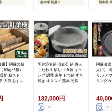
市
熊本県 阿蘇市
熊本県 
容量】阿蘇の薪
阿蘇溶岩鍋 溶岩石 鍋 職人
阿蘇溶岩
（10kg×5箱）
こだわり 珍しい 食器 キャ
人用） 
 暖炉 薪ストー
ンプ 調理 豪華 もつ鍋 すき
リル ア
焼き オススメ 熊本 阿蘇
リングカ
エネルギー ス
鉄石 こ
熊本 阿蘇
外線 お
円
132,000円
BBQ 焼
40,0
市