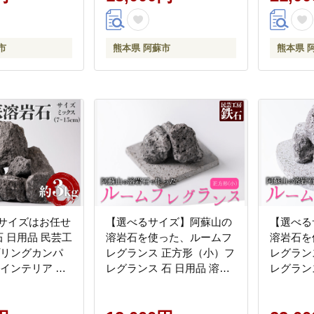
制作が出
市
熊本県 阿蘇市
熊本県 
 サイズはお任せ
【選べるサイズ】阿蘇山の
【選べる
石 日用品 民芸工
溶岩石を使った、ルームフ
溶岩石を
プリングカンパ
レグランス 正方形（小）フ
レグラン
 インテリア ア
レグランス 石 日用品 溶岩
レグラン
テラリウム 造
石 玄武岩 インテリア 趣味
石 玄武
ーデニング 置物
置物 自宅用 ギフト 贈答用
置物 自