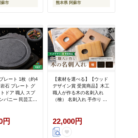
阿蘇市
熊本県 阿蘇市
プレート 1枚（約4
【素材を選べる】【ウッド
溶岩石 プレート グ
デザイン賞 受賞商品】木工
ウトドア 職人 スプ
職人が作る木の名刺入れ
ンパニー 民芸工房
（檜） 名刺入れ 手作り 職
だわり 珍しい 遠赤
人 ビジネス オリジナル 檜
うち時間 キャンプ
ヒノキ 熊本県 阿蘇市
肉 調理 熊本県 阿蘇
00円
22,000円