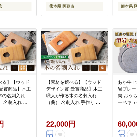
市
熊本県 阿蘇市
熊本県 
べる】【ウッド
【素材を選べる】【ウッド
あか牛 ヒ
 受賞商品】木工
デザイン賞 受賞商品】木工
岩プレート 
木の名刺入れ
職人が作る木の名刺入れ
肉 おう
 名刺入れ 手
（桑） 名刺入れ 手作り 職
ーベキュー
ビジネス オリジ
人 ビジネス オリジナル 桑
あかうし
吹 熊本県 阿蘇
クワ 熊本県 阿蘇市
産 赤身 
円
22,000円
くだけ ジュ
60,0
ー 夕食 
ト ごち