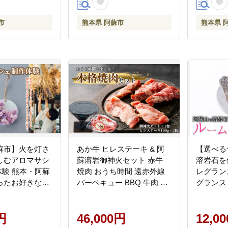
蘇
市
熊本県 阿蘇市
熊本県 
蘇市】火を灯さ
あか牛 ヒレステーキ & 阿
【選べる
しむアロマサシ
蘇溶岩御神火セット 赤牛
溶岩石を
体験 熊本・阿蘇
焼肉 おうち時間 遠赤外線
レグラン
ったお好きなド
バーベキュー BBQ 牛肉 冷
グランス
ーをお選びいた
凍 あかうし 褐色和牛 和牛
玄武岩 
ひとつだけのア
国産 赤身 贅沢 おもてなし
物 自宅用
をお土産に！
円
焼くだけ ジューシー ディ
46,000円
り物 自然
12,0
ナー 夕食 贈答用 贈り物 ギ