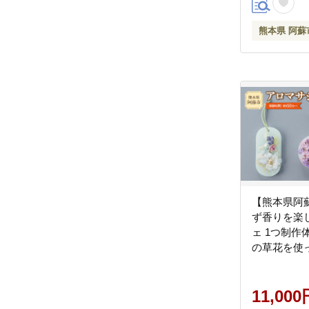
熊本県 阿蘇
【熊本県阿
ず香りを楽
ェ 1つ制作
の草花を使
ライフラワ
だき世界に
ロマサシェ
11,000