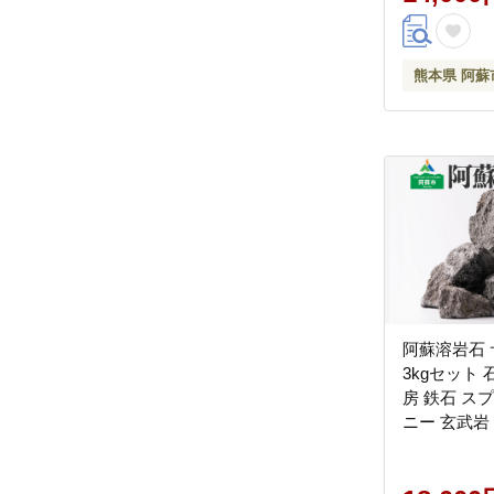
熊本県 阿蘇
阿蘇溶岩石
3kgセット 
房 鉄石 ス
ニー 玄武岩
クアリウム 
園 趣味 ガ