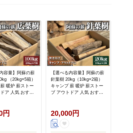
内容量】阿蘇の薪
【選べる内容量】阿蘇の薪
kg （20kg×5箱）
針葉樹 20kg（10kg×2箱）
 薪 暖炉 薪ストー
キャンプ 薪 暖炉 薪ストー
ブ アウトドア 人気 おすす
可能エネルギー サ
め 再生可能エネルギー ス
ギ ハサコ カシ 熊
ギ ヒノキ 熊本 阿蘇
00円
20,000円