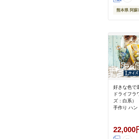
熊本県 阿蘇
好きな色で
ドライフラ
ズ：白系）
手作り ハン
テリア 花 
メント 贈り
綺麗 熊本 
22,000