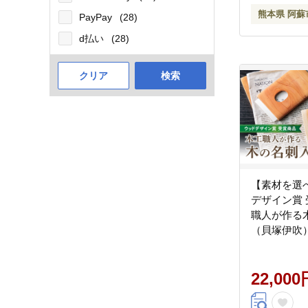
熊本県 阿蘇
PayPay
(28)
d払い
(28)
クリア
検索
【素材を選
デザイン賞
職人が作る
（貝塚伊吹）
作り 職人 
ナル 貝塚伊
市
22,000