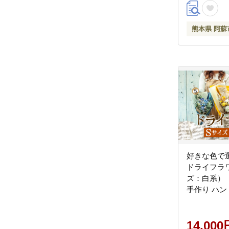
熊本県 阿蘇
好きな色で
ドライフラ
ズ：白系）
手作り ハン
テリア 花 
メント 贈り
綺麗 熊本 
14,000