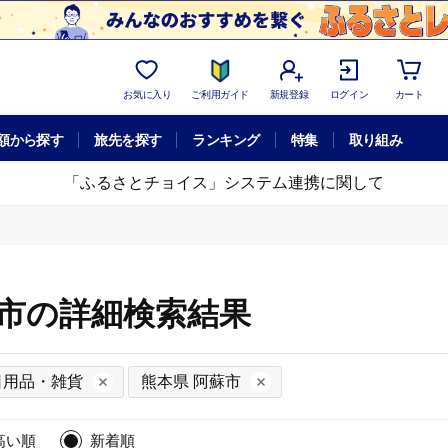
お気に入り
ご利用ガイド
新規登録
ログイン
カート
額から探す
旅先を探す
ランキング
特集
取り組み
「ふるさとチョイス」システム連携に関して
蘇市の詳細検索結果
日用品・雑貨
熊本県 阿蘇市
高い順
新着順