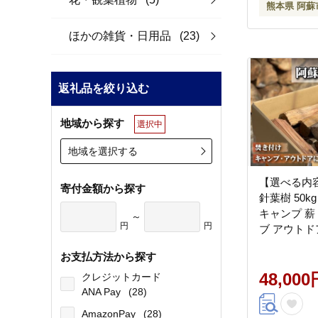
熊本県 阿蘇
ほかの雑貨・日用品
(23)
返礼品を絞り込む
地域から探す
選択中
地域を選択する
【選べる内
寄付金額から探す
針葉樹 50kg
キャンプ 薪
～
円
円
ブ アウトドア 人気 おすす
め 再生可能
お支払方法から探す
ギ ヒノキ 
48,000
クレジットカード
ANA Pay
(28)
AmazonPay
(28)