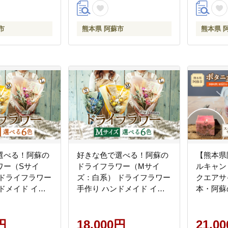
フト ごちそう 熊本県 阿蘇
市
市
熊本県 阿蘇市
熊本県 
選べる！阿蘇の
好きな色で選べる！阿蘇の
【熊本県
ワー（Sサイ
ドライフラワー（Mサイ
ルキャン
 ドライフラワー
ズ：白系） ドライフラワー
クエアサ
ドメイド イン
手作り ハンドメイド イン
本・阿蘇
フラワー アレジ
テリア 花 フラワー アレジ
好きなド
物 プレゼント
メント 贈り物 プレゼント
選びいた
阿蘇
円
綺麗 熊本 阿蘇
18,000円
けのオリ
21,0