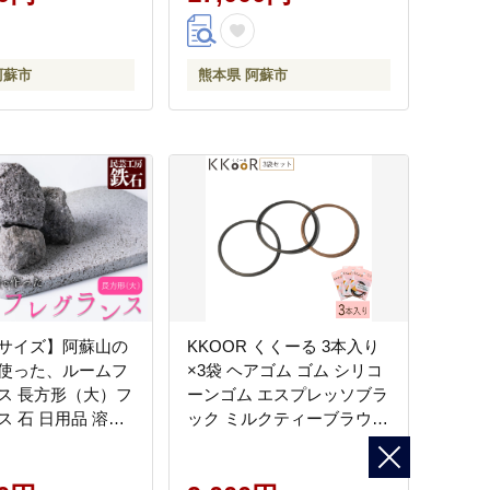
来る
出来る
阿蘇市
熊本県 阿蘇市
サイズ】阿蘇山の
KKOOR くくーる 3本入り
使った、ルームフ
×3袋 ヘアゴム ゴム シリコ
ス 長方形（大）フ
ーンゴム エスプレッソブラ
ス 石 日用品 溶岩
ック ミルクティーブラウン
岩 インテリア 趣味
日本製 熊本県 阿蘇市
宅用 ギフト 贈答用