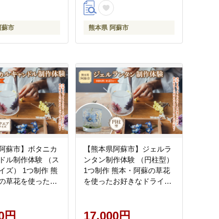
阿蘇市
熊本県 阿蘇市
阿蘇市】ボタニカ
【熊本県阿蘇市】ジェルラ
ドル制作体験 （ス
ンタン制作体験 （円柱型）
イズ） 1つ制作 熊
1つ制作 熊本・阿蘇の草花
の草花を使ったお
を使ったお好きなドライフ
ライフラワーをお
ラワーをお選びいただき世
だき世界で一つだ
界で一つだけのオリジナル
ジナルキャンドル
00円
キャンドルホルダー制作が
17,000円