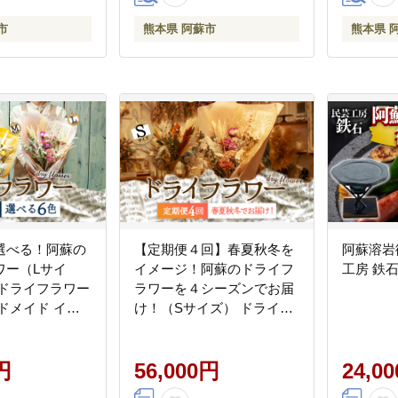
市
熊本県 阿蘇市
熊本県 
選べる！阿蘇の
【定期便４回】春夏秋冬を
阿蘇溶岩
ワー（Lサイ
イメージ！阿蘇のドライフ
工房 鉄
 ドライフラワー
ラワーを４シーズンでお届
ドメイド イン
け！（Sサイズ） ドライフ
フラワー アレジ
ラワー 手作り ハンドメイ
物 プレゼント
ド インテリア 花 フラワー
阿蘇
円
定期便 アレジメント 贈り
56,000円
24,0
物 プレゼント 綺麗 熊本 阿