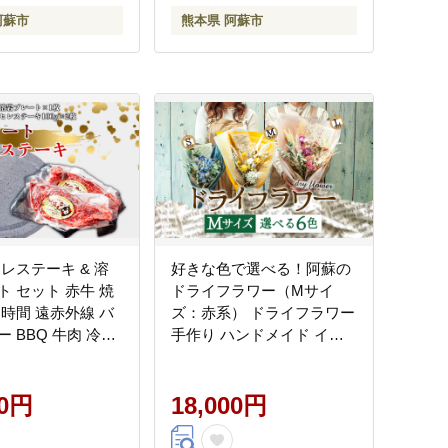
阿蘇市
熊本県 阿蘇市
レステーキ & 溶
好きな色で選べる！阿蘇の
セット 赤牛 焼
ドライフラワー（Mサイ
ち時間 遠赤外線 バ
ズ：赤系） ドライフラワー
 BBQ 牛肉 冷凍
手作り ハンドメイド イン
 褐色和牛 和牛 国
テリア 花 フラワー アレジ
贅沢 おもてなし 焼
メント 贈り物 プレゼント
ーシー ディナ
00円
綺麗 熊本 阿蘇
18,000円
贈答用 贈り物 ギフ
そう 熊本県 阿蘇市