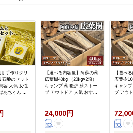
使用 手作りクリ
【選べる内容量】阿蘇の薪
【選べる
り石鹸のセット
広葉樹40kg （20kg×2箱）
広葉樹100
美容 人気 女性
キャンプ 薪 暖炉 薪ストー
キャンプ
ばあちゃん お
ブ アウトドア 人気 おすす
ブ アウトドア 人気 おすす
祖父 祖母 高齢
め 再生可能エネルギー サ
め 再生
マ 親戚 還暦 古
クラ クヌギ ハサコ カシ 熊
クラ クヌ
 米寿 お中元 御
円
本 阿蘇
24,000円
本 阿蘇
72,0
ント 贈答用 熊