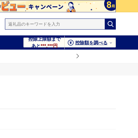
控除上限額まで
控除額を調べる
あと
***,***円