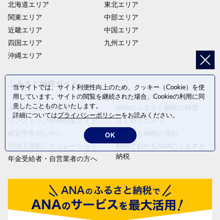
北海道エリア
東北エリア
関東エリア
中部エリア
近畿エリア
中国エリア
四国エリア
九州エリア
沖縄エリア
ふるさと納税ガイド
当サイトでは、サイト利便性向上のため、クッキー（Cookie）を使
用しています。サイトの閲覧を継続された場合、Cookieの利用に同
意したことものといたします。
ふるさと納税の基本ガイド
ANAのふるさと納税の特徴
詳細については
プライバシーポリシー
をお読みください。
ワンストップ特例制度ガイド
はじめての方へ
確定申告のしかた
ふるさと納税の流れ
OK
控除上限額シミュレーション
動画でわかるANAのふるさと
納税
年金受給者・自営業者の方へ