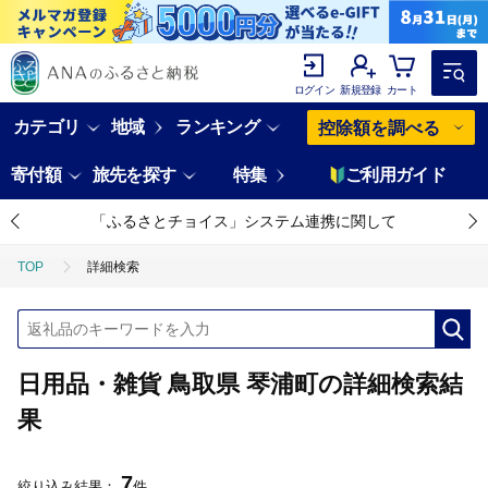
ログイン
新規登録
カート
カテゴリ
地域
ランキング
控除額を調べる
寄付額
旅先を探す
特集
ご利用ガイド
「ふるさとチョイス」システム連携に関して
TOP
詳細検索
日用品・雑貨 鳥取県 琴浦町の詳細検索結
果
7
絞り込み結果：
件