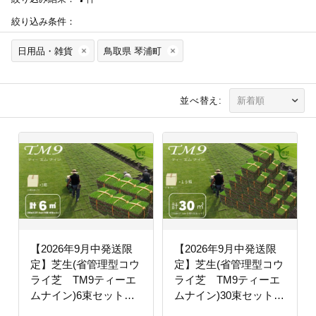
絞り込み条件：
日用品・雑貨
鳥取県 琴浦町
並べ替え:
【2026年9月中発送限
【2026年9月中発送限
定】芝生(省管理型コウ
定】芝生(省管理型コウ
ライ芝 TM9ティーエ
ライ芝 TM9ティーエ
ムナイン)6束セット※6
ムナイン)30束セット
平米分
※30平米分