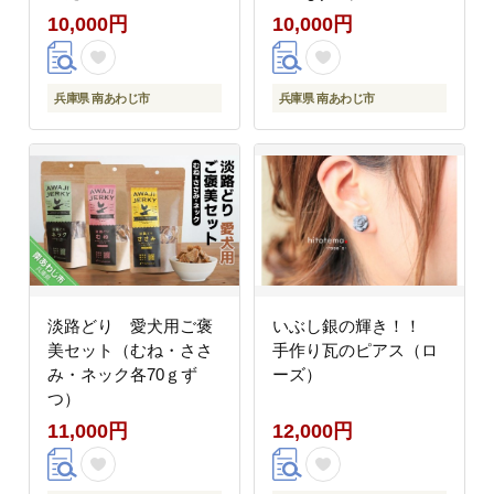
10,000円
10,000円
兵庫県 南あわじ市
兵庫県 南あわじ市
淡路どり 愛犬用ご褒
いぶし銀の輝き！！
美セット（むね・ささ
手作り瓦のピアス（ロ
み・ネック各70ｇず
ーズ）
つ）
11,000円
12,000円