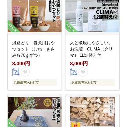
淡路どり 愛犬用おや
人と環境にやさしい、
つセット（むね・ささ
お洗濯 CLIMA（クリ
み各70ｇずつ）
マ） 1L詰替え付
8,000円
8,000円
兵庫県 南あわじ市
兵庫県 南あわじ市