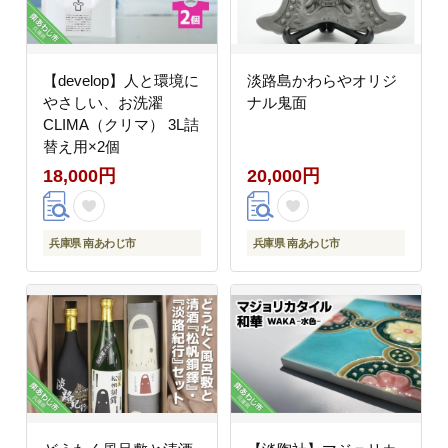
【develop】人と環境に
淡路島かわらやオリジ
やさしい、お洗濯
ナル鬼面
CLIMA（クリマ） 3L詰
替え用×2個
18,000円
20,000円
兵庫県 南あわじ市
兵庫県 南あわじ市