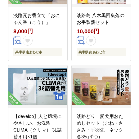
淡路瓦お香立て「おに
淡路島 八木馬回集落の
ゃん香（こう）」
お手製薪セット
8,000円
10,000円
兵庫県 南あわじ市
兵庫県 南あわじ市
【develop】人と環境に
淡路どり 愛犬用おた
やさしい、お洗濯
めしセット（むね・さ
CLIMA（クリマ） 3L詰
さみ・手羽先・ネック
替え用×1個
各35gずつ）