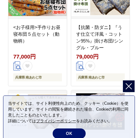
<お子様用>手作りお昼
【抗菌・防ダニ】『う
寝布団５点セット（動
す仕立て洋風・コット
物柄）
ン95%』掛け布団/シン
グル・ブルー
77,000円
79,000円
兵庫県 南あわじ市
兵庫県 南あわじ市
当サイトでは、サイト利便性向上のため、クッキー（Cookie）を使
用しています。サイトの閲覧を継続された場合、Cookieの利用に同
意したことものといたします。
詳細については
プライバシーポリシー
をお読みください。
OK