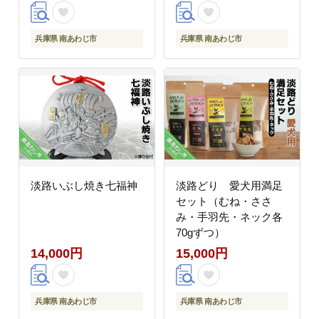
兵庫県 南あわじ市
兵庫県 南あわじ市
淡路いぶし焼き七福神
淡路どり 愛犬用満足
セット（むね・ささ
み・手羽先・ネック各
70gずつ）
14,000円
15,000円
兵庫県 南あわじ市
兵庫県 南あわじ市