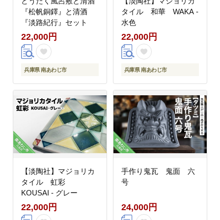
どうたく風呂敷と清酒
【淡陶社】マジョリカ
『松帆銅鐸』と清酒
タイル 和華 WAKA -
『淡路紀行』セット
水色
22,000円
22,000円
兵庫県 南あわじ市
兵庫県 南あわじ市
【淡陶社】マジョリカ
手作り鬼瓦 鬼面 六
タイル 虹彩
号
KOUSAI - グレー
22,000円
24,000円