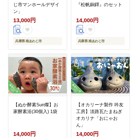
じ市マンホールデザイ
『松帆銅鐸』のセット
ン」
13,000円
14,000円
兵庫県 南あわじ市
兵庫県 南あわじ市
【ぬか酵素Sun燦】お
【オカリーナ製作 吟友
家酵素浴(30個入) 1袋
工房】淡路瓦たまねぎ
オカリナ「おにゃお
ん」
14,000円
14,000円