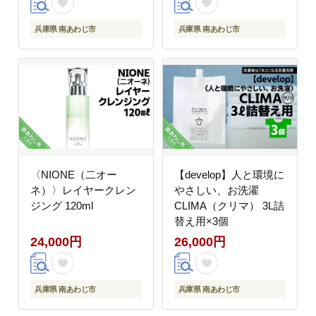
兵庫県 南あわじ市
兵庫県 南あわじ市
〈NIONE（二オー
【develop】人と環境に
ネ）〉レイヤークレン
やさしい、お洗濯
ジング 120ml
CLIMA（クリマ） 3L詰
替え用×3個
24,000円
26,000円
兵庫県 南あわじ市
兵庫県 南あわじ市