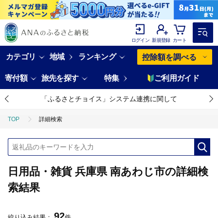
ログイン
新規登録
カート
カテゴリ
地域
ランキング
控除額を調べる
寄付額
旅先を探す
特集
ご利用ガイド
「ふるさとチョイス」システム連携に関して
TOP
詳細検索
日用品・雑貨 兵庫県 南あわじ市の詳細検
索結果
92
絞り込み結果：
件