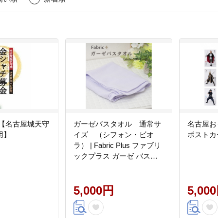
 【名古屋城天守
ガーゼバスタオル 通常サ
名古屋
用】
イズ （シフォン・ビオ
ポストカ
ラ） | Fabric Plus ファブリ
ックプラス ガーゼ バスタ
オル 綿入り 綿100％ 涼感
軽量 通気性 吸水性 肌触り
快眠 寝具 人気 おすすめ 洗
5,000円
5,00
える 日本製 送料無料