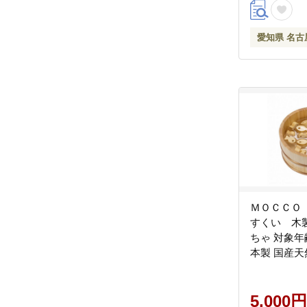
愛知県 名古
ＭＯＣＣＯ
すくい 木
ちゃ 対象年
本製 国産天
ト お祝い 
ちゃ 知育 
生日プレゼ
5,000円