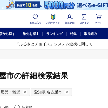
お気に入り
ご利用ガイド
新規登録
ログイン
カート
額から探す
旅先を探す
ランキング
特集
取り組み
「ふるさとチョイス」システム連携に関して
古屋市の詳細検索結果
日用品・雑貨
愛知県 名古屋市
高い順
新着順