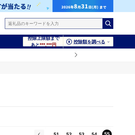
控除上限額まで
控除額を調べる
あと
***,***円
55
51
52
53
54