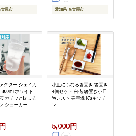
名古屋市
愛知県 名古屋市
ァクター シェイカ
小皿にもなる箸置き 箸置き
 300ml ホワイト
4個セット 白磁 箸置き小皿
応 カチッと閉まる
Wレスト 美濃焼 K’sキッチ
ン シェーカー 大
ン
半透明
0円
5,000円