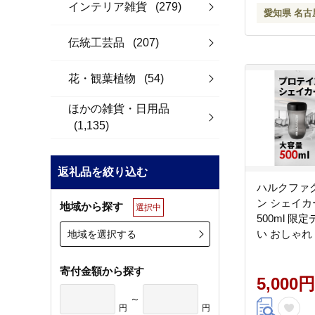
インテリア雑貨
(279)
愛知県 名古
伝統工芸品
(207)
花・観葉植物
(54)
ほかの雑貨・日用品
(1,135)
返礼品を絞り込む
ハルクファ
ン シェイカ
地域から探す
選択中
500ml 限
い おしゃれ
地域を選択する
トル 黒 半
寄付金額から探す
5,000円
～
円
円