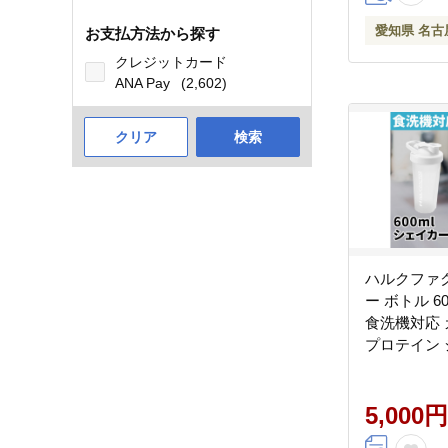
愛知県 名古
お支払方法から探す
クレジットカード
ANA Pay
(2,602)
クリア
検索
ハルクファ
ー ボトル 6
食洗機対応
プロテイン 
容量 白 半
5,000円