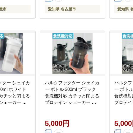
屋市
愛知県 名古屋市
愛知県 
クター シェイカ
ハルクファクター シェイカ
ハルクフ
00ml ホワイト
ー ボトル 300ml ブラック
ー ボトル
 カチッと閉まる
食洗機対応 カチッと閉まる
食洗機対
シェーカー 大
プロテイン シェーカー 大
プロテイ
透明
容量 黒 半透明
容量 白 
5,000円
5,00