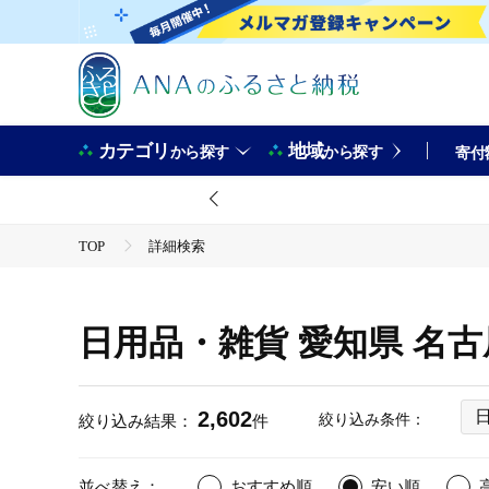
カテゴリ
地域
から探す
から探す
寄付
TOP
詳細検索
日用品・雑貨 愛知県 名
2,602
絞り込み条件：
絞り込み結果：
件
並べ替え：
おすすめ順
安い順