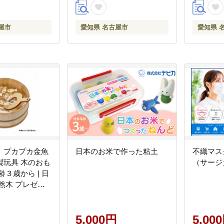
屋市
愛知県 名古屋市
愛知県 
 プカプカ金魚
日本のお米で作った粘土
不織マス
製玩具 木のおも
（サージ
齢３歳から | 日
然木 プレゼン
誕生日 木のおも
木製 出産祝い 誕
ント
5,000円
5,00