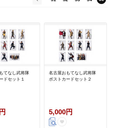
前
おもてなし武将隊
名古屋おもてなし武将隊
ードセット１
ポストカードセット２
0円
5,000円