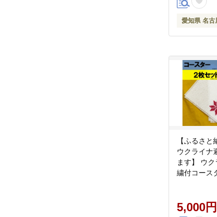
愛知県 名古
【ふるさと
ウクライナ
ます】 ウ
繍付コース
(ウクライ
ひとつ手作
ライナ避難
5,000円
金専用】