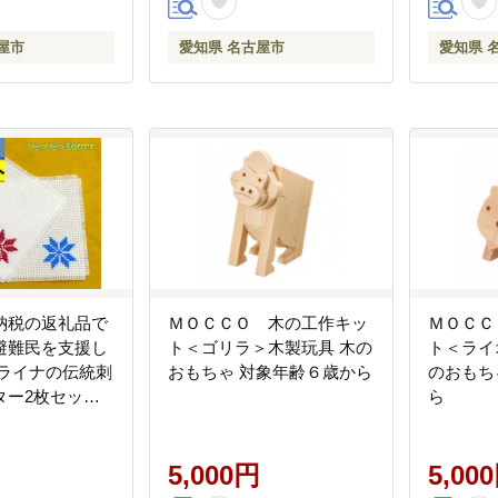
屋市
愛知県 名古屋市
愛知県 
納税の返礼品で
ＭＯＣＣＯ 木の工作キッ
ＭＯＣＣ
避難民を支援し
ト＜ゴリラ＞木製玩具 木の
ト＜ライ
クライナの伝統刺
おもちゃ 対象年齢６歳から
のおもち
ター2枚セット
ら
ナ避難民がひとつ
りします)【ウク
民支援事業寄附
5,000円
5,00