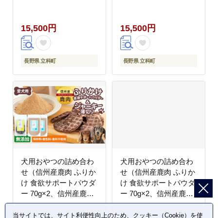
三角型 ツイスト）
ジャーキー 50g×1）
15,500円
15,500円
長野県 立科町
長野県 立科町
犬用おやつの詰め合わ
犬用おやつの詰め合わ
せ（信州産鹿肉 ふりか
せ（信州産鹿肉 ふりか
け 食欲サポートパウダ
け 食欲サポートパウダ
ー 70g×2、信州産鹿肉
ー 70g×2、信州産鹿肉
ジャーキー 薄切り
スティックジャーキー
40g×1）
50g×1）
当サイトでは、サイト利便性向上のため、クッキー（Cookie）を使