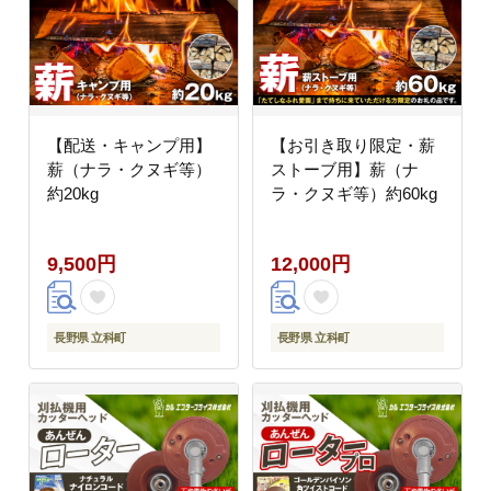
【配送・キャンプ用】
【お引き取り限定・薪
薪（ナラ・クヌギ等）
ストーブ用】薪（ナ
約20kg
ラ・クヌギ等）約60kg
9,500円
12,000円
長野県 立科町
長野県 立科町