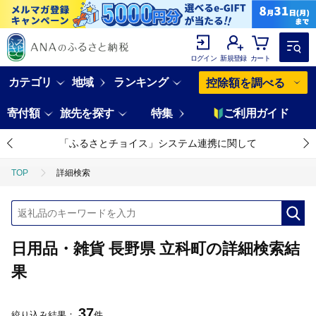
ログイン
新規登録
カート
カテゴリ
地域
ランキング
控除額を調べる
寄付額
旅先を探す
特集
ご利用ガイド
「ふるさとチョイス」システム連携に関して
TOP
詳細検索
日用品・雑貨 長野県 立科町の詳細検索結
果
37
絞り込み結果：
件