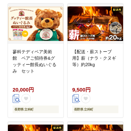
蓼科テディベア美術
【配送・薪ストーブ
館 ペアご招待券&グ
用】薪（ナラ・クヌギ
ッティー館長ぬいぐる
等）約20kg
み セット
20,000円
9,500円
長野県 立科町
長野県 立科町