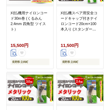
刈払機用ナイロンコー
刈払機スペア用安全コ
ド30m巻 (くるみん
ードキャップ付きナイ
2.4mm 四角型 ツイス
ロンコード20cm×100
ト）
本入り (スタンダード
2.4mm 丸型 ストレー
ト）
15,500円
11,500円
長野県 立科町
長野県 立科町