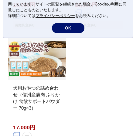
用しています。サイトの閲覧を継続された場合、Cookieの利用に同
16,000円
16,000円
意したことものといたします。
詳細については
プライバシーポリシー
をお読みください。
長野県 立科町
長野県 立科町
OK
犬用おやつの詰め合わ
せ（信州産鹿肉 ふりか
け 食欲サポートパウダ
ー 70g×3）
17,000円