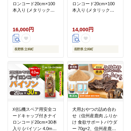
ロンコード20cm×100
ロンコード20cm×100
本入り (メタリック
本入り (メタリック
2.4mm 四角型 ツイス
3.0mm 三角型 ツイス
ト）
ト）
16,000円
14,000円
長野県 立科町
長野県 立科町
刈払機スペア用安全コ
犬用おやつの詰め合わ
ードキャップ付きナイ
せ（信州産鹿肉 ふりか
ロンコード20cm×30本
け 食欲サポートパウダ
入り (バイソン 4.0mm
ー 70g×2、信州産鹿肉