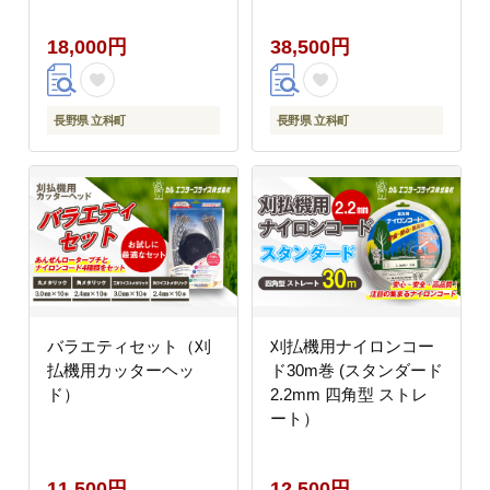
18,000円
38,500円
長野県 立科町
長野県 立科町
バラエティセット（刈
刈払機用ナイロンコー
払機用カッターヘッ
ド30m巻 (スタンダード
ド）
2.2mm 四角型 ストレ
ート）
11,500円
12,500円