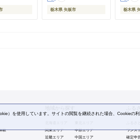
市
栃木県 矢板市
栃木県 
地域から探す
ふる
kie）を使用しています。サイトの閲覧を継続された場合、Cookie
。
北海道エリア
東北エリア
ふるさ
体験
関東エリア
中部エリア
ワンス
近畿エリア
中国エリア
確定申