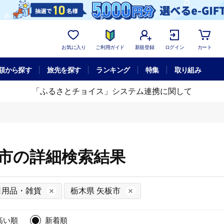
お気に入り
ご利用ガイド
新規登録
ログイン
カート
額から探す
旅先を探す
ランキング
特集
取り組み
「ふるさとチョイス」システム連携に関して
板市の詳細検索結果
日用品・雑貨
栃木県 矢板市
高い順
新着順