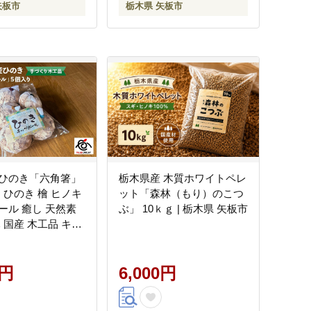
矢板市
栃木県 矢板市
ひのき「六角箸」
栃木県産 木質ホワイトペレ
｜ひのき 檜 ヒノキ
ット「森林（もり）のこつ
 癒し 天然素
ぶ」 10ｋｇ | 栃木県 矢板市
国産 木工品 キッ
ロマ リラックス 栃
板市
0円
6,000円