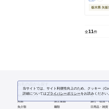
栃木県 矢板
11
全
件
お礼の品から探す
当サイトでは、サイト利便性向上のため、クッキー（Coo
詳細については
プライバシーポリシー
をお読みください
ANAオリジナル
定期便
酒
肉類
加工食品
旅行・宿泊・
魚介類
麺類
日用品・雑貨