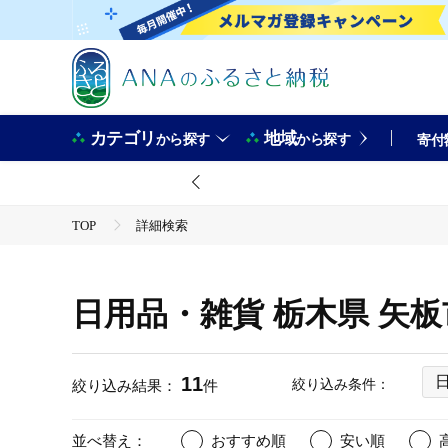
カテゴリ
地域
から探す
から探す
寄付
TOP
詳細検索
日用品・雑貨 栃木県 矢
11
絞り込み条件：
絞り込み結果：
件
並べ替え：
おすすめ順
安い順