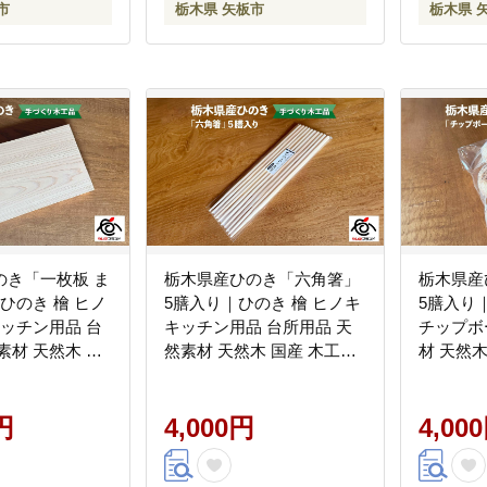
市
栃木県 矢板市
栃木県 
のき「一枚板 ま
栃木県産ひのき「六角箸」
栃木県産
ひのき 檜 ヒノ
5膳入り｜ひのき 檜 ヒノキ
5膳入り
キッチン用品 台
キッチン用品 台所用品 天
チップボール
素材 天然木 国
然素材 天然木 国産 木工品
材 天然木 
まな板 キッチン
箸 キッチン アロマ リラッ
チン ア
ックス 栃木県
クス 栃木県 矢板市
木県 矢
円
4,000円
4,00