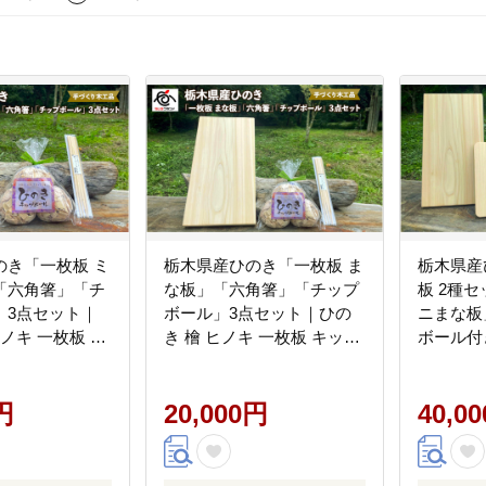
のき「一枚板 ミ
栃木県産ひのき「一枚板 ま
栃木県産
「六角箸」「チ
な板」「六角箸」「チップ
板 2種
」3点セット｜
ボール」3点セット｜ひの
ニまな板
ヒノキ 一枚板 キ
き 檜 ヒノキ 一枚板 キッチ
ボール付
台所用品 天然
ン用品 台所用品 天然素材
ノキ 一
 国産 木工品 ま
天然木 国産 木工品 まな板
台所用品
箸 キッチン アロ
円
お箸 箸 キッチン アロマ リ
20,000円
国産 木工
40,0
ス
ラックス
キッチン
ス