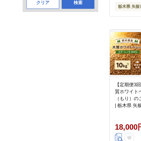
クリア
検索
栃木県 矢板
【定期便3回
質ホワイト
（もり）のこ
| 栃木県 矢
18,000