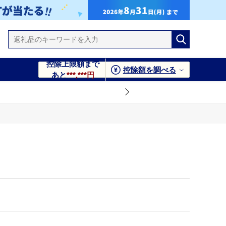
控除上限額まで
控除額を調べる
あと
***,***円