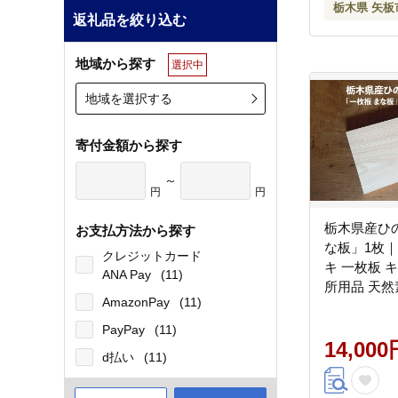
栃木県 矢板
返礼品を絞り込む
地域から探す
選択中
地域を選択する
寄付金額から探す
～
円
円
栃木県産ひ
お支払方法から探す
な板」1枚｜
クレジットカード
キ 一枚板 
ANA Pay
(11)
所用品 天然
AmazonPay
(11)
産 木工品 
アロマ リラ
PayPay
(11)
矢板市
14,000
d払い
(11)