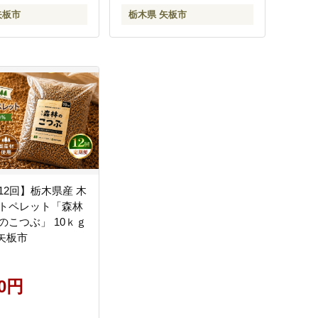
矢板市
栃木県 矢板市
12回】栃木県産 木
トペレット「森林
のこつぶ」 10ｋｇ
 矢板市
00円