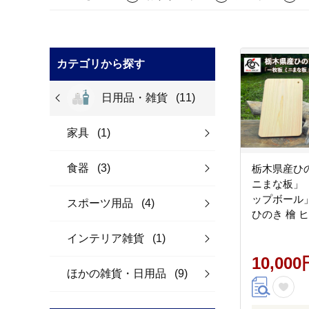
カテゴリから探す
日用品・雑貨
(11)
家具
(1)
食器
(3)
栃木県産ひ
ニまな板」
ップボール
スポーツ用品
(4)
ひのき 檜 
ッチン用品 
インテリア雑貨
(1)
素材 天然木
な板 お箸 
10,000
ほかの雑貨・日用品
(9)
マ リラック