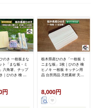
ひのき 一枚板まな
栃木県産ひのき「一枚板 ミ
セット「まな板・ミ
ニまな板」1枚｜ひのき 檜
」六角箸、チップ
ヒノキ 一枚板 キッチン用
き｜ひのき 檜 ヒ
品 台所用品 天然素材 天然
枚板 キッチン用品
木 国産 木工品 まな板 キッ
 天然素材 天然木
チン アロマ リラックス 栃
品 まな板 お箸 箸
00円
木県 矢板市
8,000円
 アロマ リラック