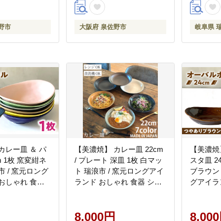
野市
大阪府 泉佐野市
岐阜県 
カレー皿 ＆ パ
【美濃焼】 カレー皿 22cm
【美濃焼
m 1枚 窯変紺ネ
/ プレート 深皿 1枚 白マッ
スタ皿 2
市 / 窯元ロング
ト 瑞浪市 / 窯元ロングアイ
ブラウン 
おしゃれ 食器
ランド おしゃれ 食器 シン
グアイラ
ンジ対応 食洗
プル レンジ対応 食洗機対
器 シン
U075]
応 [AZCU168]
洗機対応 [
8,000円
8,00