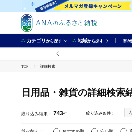
カテゴリ
地域
から探す
から探す
寄付
TOP
詳細検索
日用品・雑貨の詳細検索
743
絞り込み条件：
絞り込み結果：
件
並べ替え：
おすすめ順
安い順