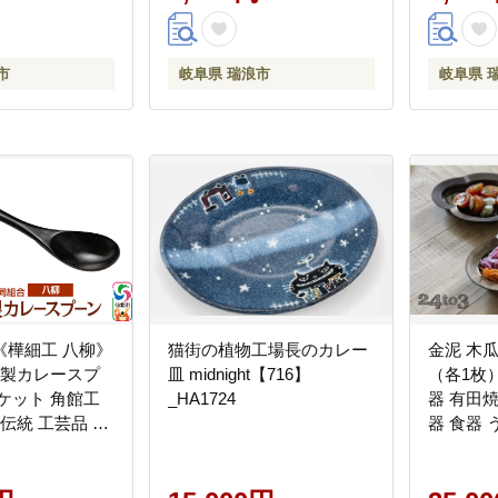
市
岐阜県 瑞浪市
岐阜県 
《樺細工 八柳》
猫街の植物工場長のカレー
金泥 木瓜
木製カレースプ
皿 midnight【716】
（各1枚）
ケット 角館工
_HA1724
器 有田
[伝統 工芸品 樺
器 食器 
 仙北市 八柳 日
パスタ皿 
カトラリー 食器]
器セット
り皿 お