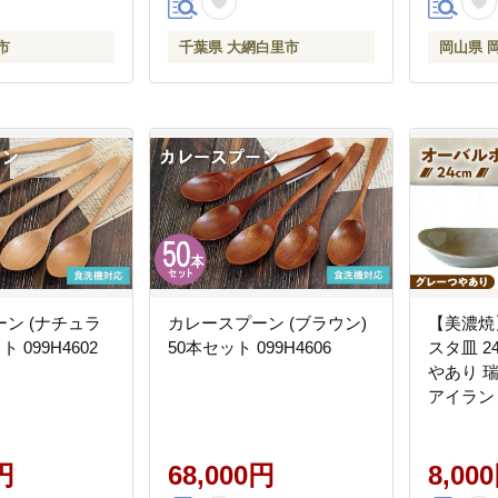
市
千葉県 大網白里市
岡山県 
ン (ナチュラ
カレースプーン (ブラウン)
【美濃焼
ト 099H4602
50本セット 099H4606
スタ皿 2
やあり 瑞
アイラン
シンプル
機対応 [A
円
68,000円
8,00