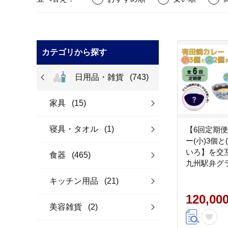
カテゴリから探す
日用品・雑貨
(743)
家具
(15)
寝具・タオル
(1)
【6回定期
ー(小)3個と
いろ】を交互
食器
(465)
九州駅弁グ
番組全国駅
キッチン用品
(21)
位 al028
120,00
美容雑貨
(2)