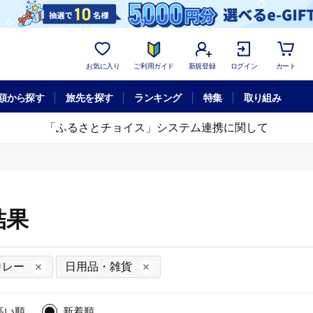
お気に入り
ご利用ガイド
新規登録
ログイン
カート
額から探す
旅先を探す
ランキング
特集
取り組み
「ふるさとチョイス」システム連携に関して
結果
カレー
日用品・雑貨
高い順
新着順