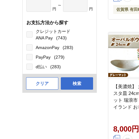
～
円
円
佐賀県 有田
お支払方法から探す
クレジットカード
ANA Pay
(743)
AmazonPay
(283)
PayPay
(279)
d払い
(283)
クリア
検索
【美濃焼】 
スタ皿 24c
ット 瑞浪市
イランド お
ンプル レン
対応 [AZCU0
8,000円