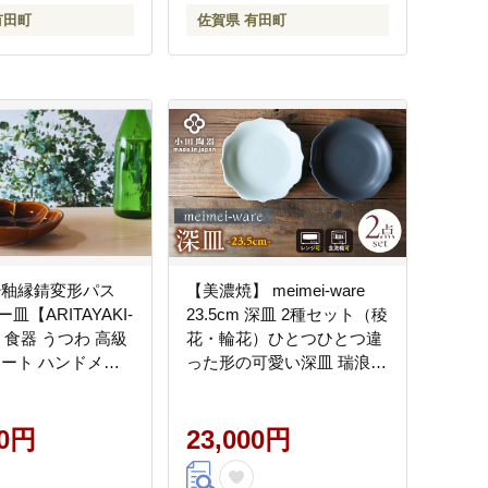
有田町
佐賀県 有田町
飴釉縁錆変形パス
【美濃焼】 meimei-ware
皿【ARITAYAKI-
23.5cm 深皿 2種セット（稜
】食器 うつわ 高級
花・輪花）ひとつひとつ違
レート ハンドメイ
った形の可愛い深皿 瑞浪市
和食器 ek011
/ 小田陶器 食器 皿 プレー
ト 多用皿 深皿 カレー皿 パ
00円
スタ皿 [AZAM013]
23,000円