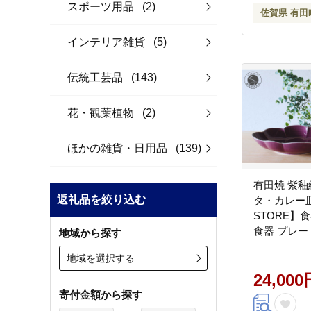
スポーツ用品
(2)
佐賀県 有田
インテリア雑貨
(5)
伝統工芸品
(143)
花・観葉植物
(2)
ほかの雑貨・日用品
(139)
有田焼 紫
返礼品を絞り込む
タ・カレー皿【
STORE】
食器 プレー
地域から探す
ド お洒落 和
地域を選択する
24,000
寄付金額から探す