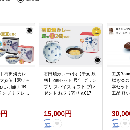
便】有田焼カレ
有田焼カレー(小)【干支 辰
工房Ba
(大)2個【器いろ
柄】2個セット 辰年 グラン
拭き漆の
にお届け JR
プリ スパイス ギフト プレ
本セット
ランプリ テレビ
ゼント お取り寄せ al017
工品 軽
弁ランキング1
肌触り fg
0円
15,000円
30,0