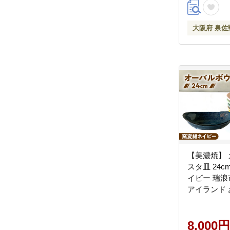
大阪府 泉佐
【美濃焼】 
スタ皿 24c
イビー 瑞浪
アイランド 
シンプル レ
機対応 [AZC
8,000円