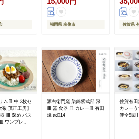
円
15,000円
35,0
ク ゴールド
円 bi036
市
福岡県 宗像市
佐賀県 
リム皿 中 2枚セ
源右衛門窯 染錦紫式部 深
佐賀有田
大敬 茂正工房】
皿 器 食器 皿 カレー皿 有田
カレーう
器 皿 深め パス
焼 ad014
便全5回】 
皿 ワンプレー
ト ペア 青磁 翡
ルー 作家 手仕事