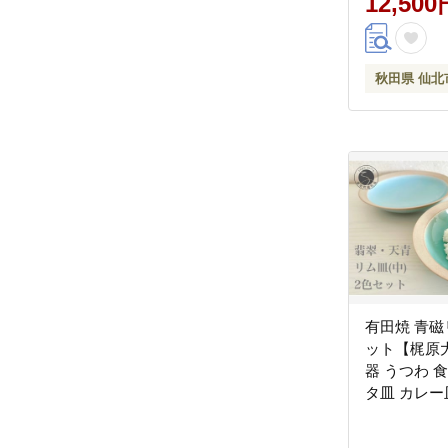
12,500
秋田県 仙北
有田焼 青磁
ット【梶原
器 うつわ 食
タ皿 カレー
ト 2枚 セッ
翠 天青 ブ