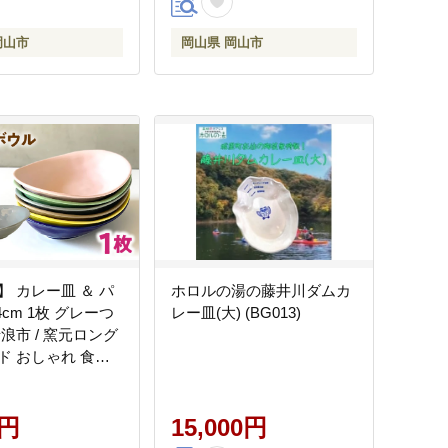
岡山市
岡山県 岡山市
】 カレー皿 ＆ パ
ホロルの湯の藤井川ダムカ
4cm 1枚 グレーつ
レー皿(大) (BG013)
浪市 / 窯元ロング
ド おしゃれ 食器
 レンジ対応 食洗
ZCU073]
0円
15,000円