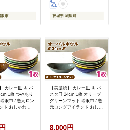
瑞浪市
茨城県 城里町
】 カレー皿 ＆ パ
【美濃焼】 カレー皿 ＆ パ
4cm 1枚 つやあり
スタ皿 24cm 1枚 オリーブ
瑞浪市 / 窯元ロン
グリーンマット 瑞浪市 / 窯
ンド おしゃれ 食
元ロングアイランド おしゃ
プル レンジ対応 食
れ 食器 シンプル レンジ対
AZCU070]
応 食洗機対応 [AZCU082]
0円
8,000円