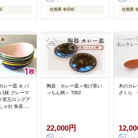
町
佐賀県 有田町
佐賀県 
カレー皿 ＆ パ
陶器 カレー皿＜焦げ茶い
木のカレ
m 1枚 グレーマ
っちん柄＞ T002
ざくら 
 / 窯元ロングア
しゃれ 食器 シ
ジ対応 食洗機
78]
22,000円
12,0