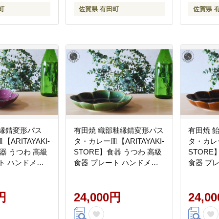
町
佐賀県 有田町
佐賀県 
釉縁錆変形パス
有田焼 織部釉縁錆変形パス
有田焼 
ARITAYAKI-
タ・カレー皿【ARITAYAKI-
タ・カレー
食器 うつわ 高級
STORE】食器 うつわ 高級
STORE
ト ハンドメイ
食器 プレート ハンドメイ
食器 プ
食器 ek009
ド お洒落 和食器 ek010
ド お洒落 
円
24,000円
24,0