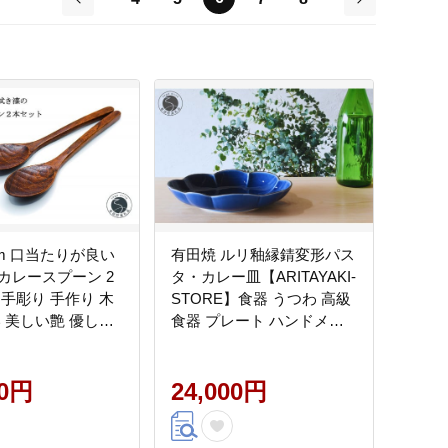
前
次
um 口当たりが良い
有田焼 ルリ釉縁錆変形パス
カレースプーン 2
タ・カレー皿【ARITAYAKI-
 手彫り 手作り 木
STORE】食器 うつわ 高級
い 美しい艶 優しい
食器 プレート ハンドメイ
001
ド お洒落 和食器 ek008
00円
24,000円