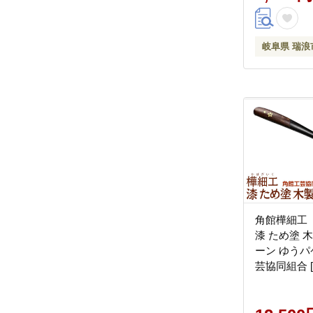
岐阜県 瑞浪
角館樺細工
漆 ため塗 
ーン ゆうパ
芸協同組合 
細工 秋田県
用品 雑貨 