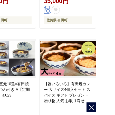
00円
35,000円
 35000円 3.5万
万円 ak034
有田町
佐賀県 有田町
窯元10選×有田焼
【器いろいろ】有田焼カレ
つわ付き A【定期
ー 大サイズ4個入セット ス
al023
パイス ギフト プレゼント
贈り物 人気 お取り寄せ 冷
凍 器 食器 al021