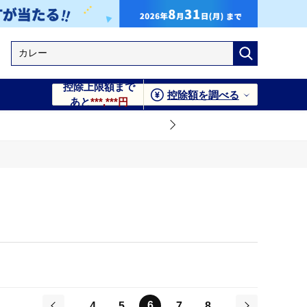
控除上限額まで
控除額を調べる
あと
***,***円
6
4
5
7
8