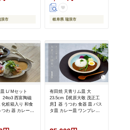
瑞浪市
岐阜県 瑞浪市
皿 L/ Mセット
有田焼 天青リム皿 大
 24to3 西富陶磁
23.5cm【梶原大敬 茂正工
焼 化粧箱入り 和食
房】器 うつわ 食器 皿 パス
うつわ 器 カレー皿
タ皿 カレー皿 ワンプレー
盛皿 2枚セット 食
ト 青磁 天青 青 ブルー 作家
 ワンプレート 取
手仕事 ろくろ シンプル 電
しゃれ アンティー
子レンジ対応 35000円 3.5