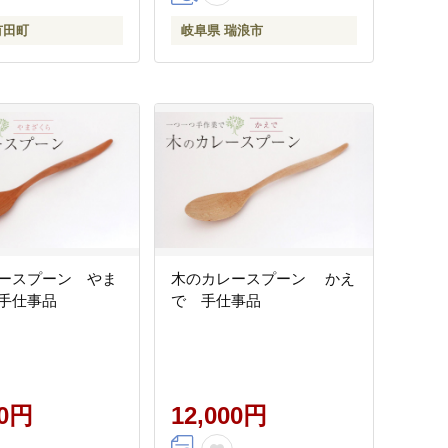
有田町
岐阜県 瑞浪市
ースプーン やま
木のカレースプーン かえ
手仕事品
で 手仕事品
00円
12,000円