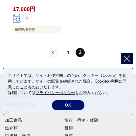
17,000円
福岡県 嘉麻市
2
1
前
当サイトでは、サイト利便性向上のため、クッキー（Cookie）を使
用しています。サイトの閲覧を継続された場合、Cookieの利用に同
意したことものといたします。
お礼の品から探す
詳細については
プライバシーポリシー
をお読みください。
ANAオリジナル
定期便
OK
酒
肉類
加工食品
旅行・宿泊・体験
魚介類
麺類