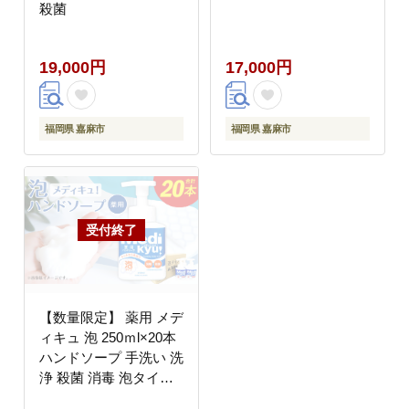
殺菌
19,000円
17,000円
福岡県 嘉麻市
福岡県 嘉麻市
【数量限定】 薬用 メデ
ィキュ 泡 250ｍl×20本
ハンドソープ 手洗い 洗
浄 殺菌 消毒 泡タイプ
福岡県 嘉麻市