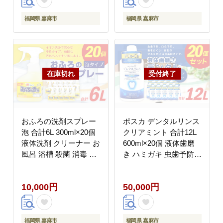
福岡県 嘉麻市
福岡県 嘉麻市
おふろの洗剤スプレー
ポスカ デンタルリンス
泡 合計6L 300ml×20個
クリアミント 合計12L
液体洗剤 クリーナー お
600ml×20個 液体歯磨
風呂 浴槽 殺菌 消毒 日
き ハミガキ 虫歯予防
用品 中性タイプ 大容量
口臭予防 口内洗浄 ノン
アルコール 大容量
10,000円
50,000円
福岡県 嘉麻市
福岡県 嘉麻市