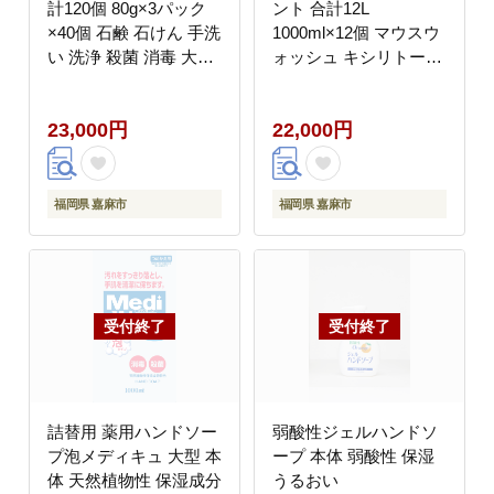
計120個 80g×3パック
ント 合計12L
×40個 石鹸 石けん 手洗
1000ml×12個 マウスウ
い 洗浄 殺菌 消毒 大容
ォッシュ キシリトール
量
エリストール ノンアル
コール 口臭予防 口内洗
23,000円
22,000円
浄 殺菌 消毒 日用品 大
容量
福岡県 嘉麻市
福岡県 嘉麻市
詰替用 薬用ハンドソー
弱酸性ジェルハンドソ
プ泡メディキュ 大型 本
ープ 本体 弱酸性 保湿
体 天然植物性 保湿成分
うるおい