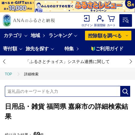
ログイン
新規登録
カート
カテゴリ
地域
ランキング
控除額を調べる
寄付額
旅先を探す
特集
ご利用ガイド
「ふるさとチョイス」システム連携に関して
TOP
詳細検索
日用品・雑貨 福岡県 嘉麻市の詳細検索結
果
69
絞り込み結果：
件