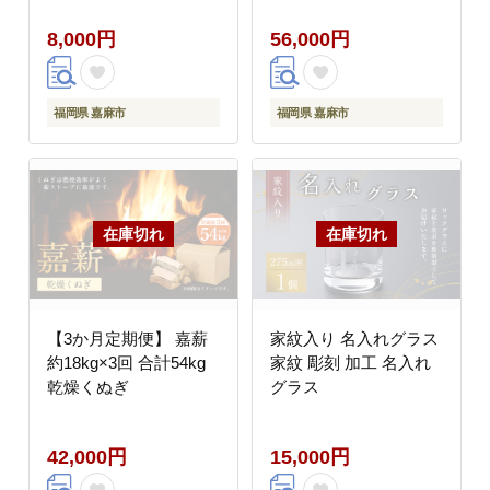
8,000円
56,000円
福岡県 嘉麻市
福岡県 嘉麻市
【3か月定期便】 嘉薪
家紋入り 名入れグラス
約18kg×3回 合計54kg
家紋 彫刻 加工 名入れ
乾燥くぬぎ
グラス
42,000円
15,000円