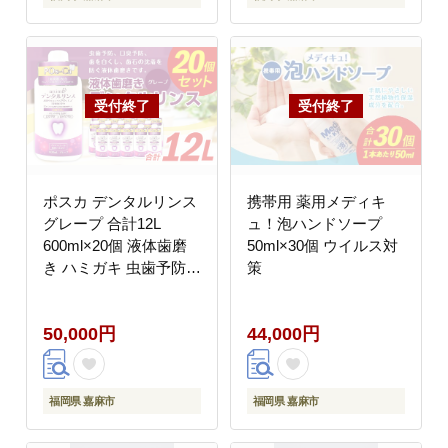
ポスカ デンタルリンス
携帯用 薬用メディキ
グレープ 合計12L
ュ！泡ハンドソープ
600ml×20個 液体歯磨
50ml×30個 ウイルス対
き ハミガキ 虫歯予防
策
口臭予防 口内洗浄 ノン
アルコール 大容量
50,000円
44,000円
福岡県 嘉麻市
福岡県 嘉麻市