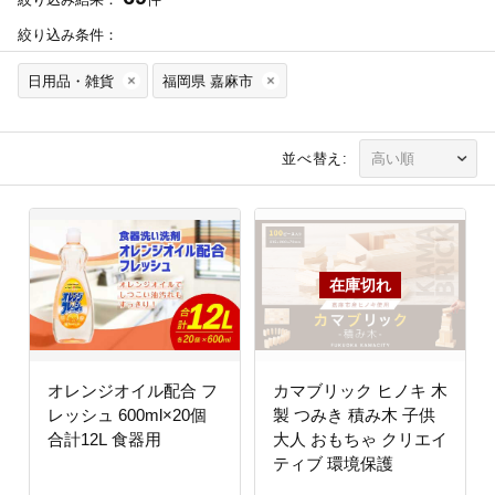
絞り込み条件：
日用品・雑貨
福岡県 嘉麻市
並べ替え:
オレンジオイル配合 フ
カマブリック ヒノキ 木
レッシュ 600ml×20個
製 つみき 積み木 子供
合計12L 食器用
大人 おもちゃ クリエイ
ティブ 環境保護