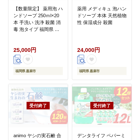
【数量限定】 薬用泡 ハ
薬用 メディキュ 泡ハン
ンドソープ 250ｍl×20
ドソープ 本体 天然植物
本 手洗い 洗浄 殺菌 消
性 保湿成分 殺菌
毒 泡タイプ 福岡県 嘉
麻市
25,000円
24,000円
福岡県 嘉麻市
福岡県 嘉麻市
animo ヤシの実石鹸 合
デンタライフ ペパーミ