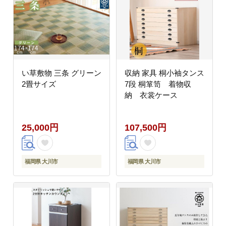
い草敷物 三条 グリーン
収納 家具 桐小袖タンス
2畳サイズ
7段 桐箪笥 着物収
納 衣裳ケース
25,000円
107,500円
福岡県 大川市
福岡県 大川市