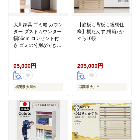
大川家具 ゴミ箱 カウン
【底板も背板も総桐仕
ター ダストカウンター
様】桐たんす(桐箱) か
幅55cm コンセント付
ぐら10段
き ゴミの分別ができる
【ブラウン】
95,000円
205,000円
福岡県 大川市
福岡県 大川市