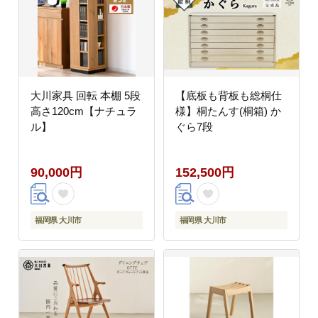
大川家具 回転 本棚 5段
【底板も背板も総桐仕
高さ120cm【ナチュラ
様】桐たんす(桐箱) か
ル】
ぐら7段
90,000円
152,500円
福岡県 大川市
福岡県 大川市