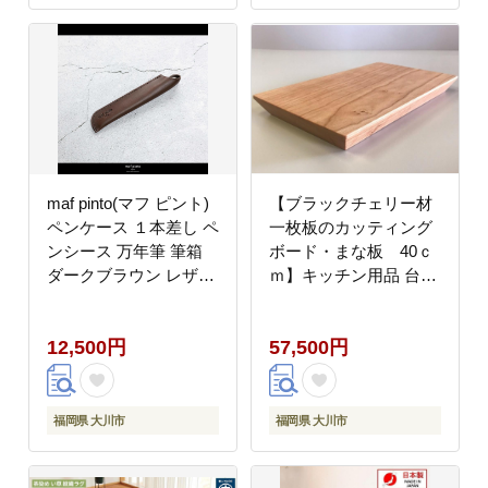
maf pinto(マフ ピント)
【ブラックチェリー材
ペンケース １本差し ペ
一枚板のカッティング
ンシース 万年筆 筆箱
ボード・まな板 40ｃ
ダークブラウン レザー
ｍ】キッチン用品 台所
本革 日本製
新築 引っ越し プレゼン
ト 贈り物 母の日 父の
12,500円
57,500円
日 誕生日 MUKU屋
MUFactory
福岡県 大川市
福岡県 大川市