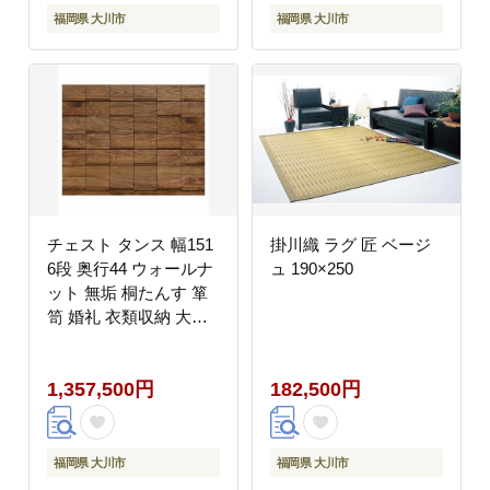
福岡県 大川市
福岡県 大川市
チェスト タンス 幅151
掛川織 ラグ 匠 ベージ
6段 奥行44 ウォールナ
ュ 190×250
ット 無垢 桐たんす 箪
笥 婚礼 衣類収納 大川
家具 丸田木工 ココ
1,357,500円
182,500円
福岡県 大川市
福岡県 大川市