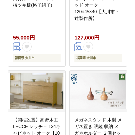
桜ツキ板(格子組子)
ッド オーク
120×45×40【大川市・
辻製作所】
55,000円
127,000円
福岡県 大川市
福岡県 大川市
【開梱設置】高野木工
メガネスタンド 木製 メ
LECCE レッチェ 134キ
ガネ置き 眼鏡 収納 メ
ャビネット オーク【10
ガネホルダー ２個セッ