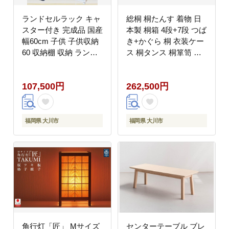
ランドセルラック キャ
総桐 桐たんす 着物 日
スター付き 完成品 国産
本製 桐箱 4段+7段 つば
幅60cm 子供 子供収納
き+かぐら 桐 衣装ケー
60 収納棚 収納 ランド
ス 桐タンス 桐箪笥 着
セル 木製 ラック
物
（coleto-コルト-）ホワ
107,500円
262,500円
イト
福岡県 大川市
福岡県 大川市
角行灯「匠」 Mサイズ
センターテーブル ブレ