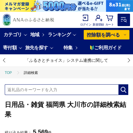
ログイン
新規登録
カート
カテゴリ
地域
ランキング
控除額を調べる
寄付額
旅先を探す
特集
ご利用ガイド
「ふるさとチョイス」システム連携に関して
TOP
詳細検索
日用品・雑貨 福岡県 大川市の詳細検索結
果
5,569
絞り込み結果：
件