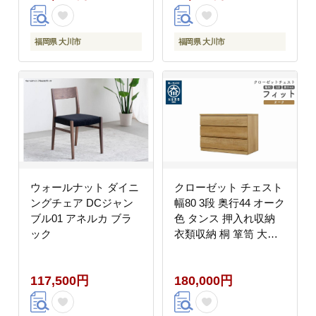
福岡県 大川市
福岡県 大川市
ウォールナット ダイニ
クローゼット チェスト
ングチェア DCジャン
幅80 3段 奥行44 オーク
ブル01 アネルカ ブラ
色 タンス 押入れ収納
ック
衣類収納 桐 箪笥 大川
家具 丸田木工 フィット
117,500円
180,000円