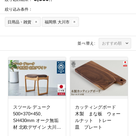
絞り込み条件：
日用品・雑貨
福岡県 大川市
並べ替え:
スツール デューク
カッティングボード
500×370×450、
木製 まな板 ウォー
SH430mm オーク無垢
ルナット トレー
材 北欧デザイン 大川家
皿 プレート
具【大川市・辻製作