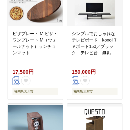
ピザプレート M ピザ・
シンプルでおしゃれな
ワンプレート M（ウォ
テレビボード konojiＴ
ールナット）ランチョ
Ｖボード150／ブラッ
ンマット
ク テレビ台 無垢
材 天然木 ロータイ
プ 完成品 ローボー
17,500円
150,000円
ド ローテーブル セ
ンターテーブル パソ
コンデスク 本棚
福岡県 大川市
福岡県 大川市