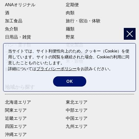
ANAオリジナル
定期便
酒
肉類
加工食品
旅行・宿泊・体験
魚介類
麺類
日用品・雑貨
野菜
パン・菓子類
電化製品
当サイトでは、サイト利便性向上のため、クッキー（Cookie）を使
フルーツ
卵・乳製品
用しています。サイトの閲覧を継続された場合、Cookieの利用に同
ファッション
米・穀物
意したことものといたします。
詳細については
プライバシーポリシー
をお読みください。
飲料(酒以外)
返礼品なし
OK
地域から探す
北海道エリア
東北エリア
関東エリア
中部エリア
近畿エリア
中国エリア
四国エリア
九州エリア
沖縄エリア