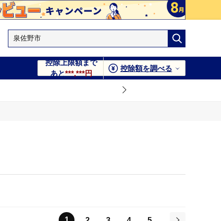
控除上限額まで
控除額を調べる
あと
***,***円
1
2
3
4
5