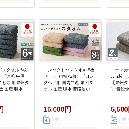
スタオル 6枚
コンパクトバスタオル 8枚
コーマカ
ー【速乾 中厚
セット（4種×2枚）【ロン
ル 2枚
にも最適 泉州タ
グヘア用 国内生産 泉州タ
【泉州タ
造 国産 吸水 普
オル 国産 吸水 普段使い シ
手 普段
プル 日用品 家
ンプル 日用品 家族 ファミ
日用品】 0
】 099H3813
リー】 015B522
円
16,000円
5,50