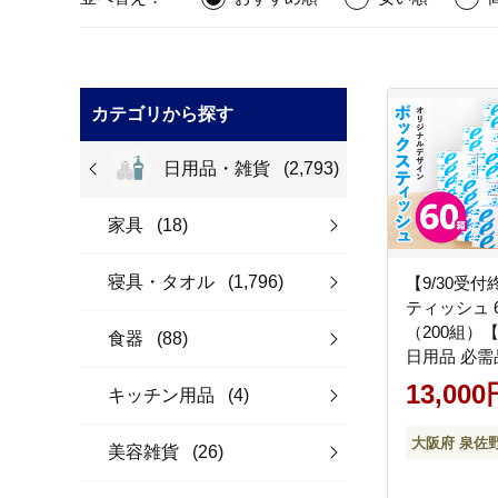
カテゴリから探す
日用品・雑貨
(2,793)
家具
(18)
寝具・タオル
(1,796)
【9/30受
ティッシュ 6
（200組）
食器
(88)
日用品 必需
とめ買い 備
13,000
キッチン用品
(4)
シュペーパ
ティッシュ 
大阪府 泉佐
美容雑貨
(26)
泉佐野市オ
099H3422