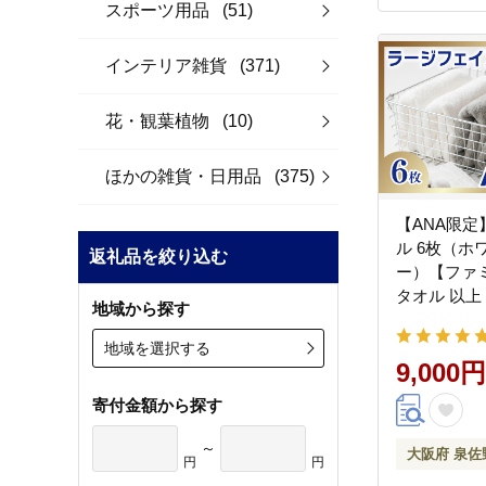
スポーツ用品
(51)
インテリア雑貨
(371)
花・観葉植物
(10)
ほかの雑貨・日用品
(375)
【ANA限
ル 6枚（ホ
返礼品を絞り込む
ー）【ファ
タオル 以上
地域から探す
満 泉州タオ
い シンプル
地域を選択する
る】 G3979-
9,000円
寄付金額から探す
～
大阪府 泉佐
円
円