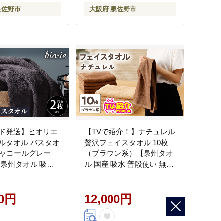
泉佐野市
大阪府 泉佐野市
ド発送】ヒオリエ
【TVで紹介！】ナチュレル
ルタオル バスタオ
贅沢フェイスタオル 10枚
 チャコールグレー
（ブラウン系）【泉州タオ
 泉州タオル 吸水
ル 国産 吸水 普段使い 無地
 無地 シンプル 日
シンプル 日用品 家族 ファ
わふわ ふかふか 家
ミリー】 G4595
タオル 一人暮ら
00円
12,000円
H1896