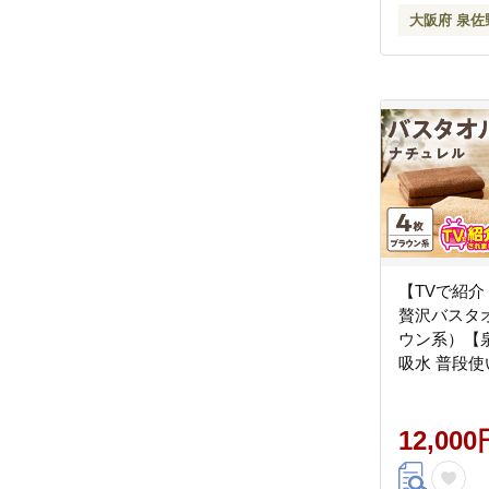
大阪府 泉佐
【TVで紹
贅沢バスタオ
ウン系）【
吸水 普段使
ル 日用品 
ー】 G4592
12,000