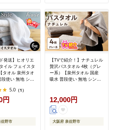
ド発送】ヒオリエ
【TVで紹介！】ナチュレル
タイル フェイスタ
贅沢バスタオル 4枚（グレ
枚【タオル 泉州タオ
ー系）【泉州タオル 国産
普段使い 無地 シン
吸水 普段使い 無地 シンプ
用品 ふわふわ ふか
ル 日用品 家族 ファミリ
5.0
（1）
 パイル ブルー グ
ー】 G4591
 3色 たおる 一人
00円
12,000円
TVで紹介！】
4-2
泉佐野市
大阪府 泉佐野市