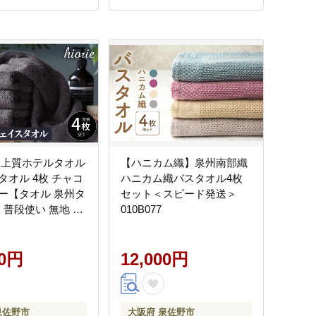
 上質ホテルタオル
【ハニカム織】泉州南部織
タオル 4枚 チャコ
ハニカム織バスタオル4枚
ー【タオル 泉州タ
セット＜スピード発送＞
 普段使い 無地 シ
010B077
日用品 ふわふわ ふ
家族 泉州タオル 一
010B1043
00円
12,000円
泉佐野市
大阪府 泉佐野市