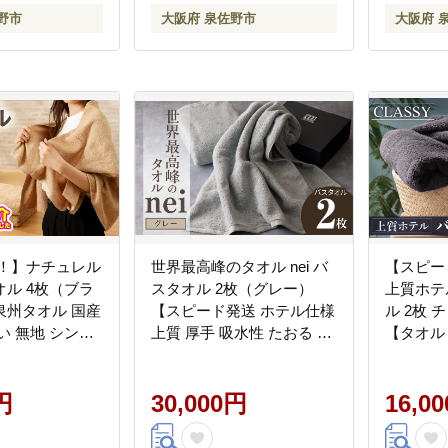
野市
大阪府 泉佐野市
大阪府 
介！】ナチュレル
世界最高峰のタオル nei バ
【スピー
ル 4枚（ブラ
スタオル 2枚（グレー）
上質ホテ
泉州タオル 国産
【スピード発送 ホテル仕様
ル 2枚
い 無地 シンプ
上質 厚手 吸水性 たおる ギ
【タオル
家族 ファミリ
フト 国産】 030D048a
普段使い
用品 ふ
円
30,000円
族 泉州
16,0
し】 099