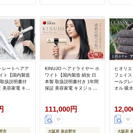
 ストレートヘアア
KINUJO ヘアドライヤー ホ
ヒオリエ
ワイト【国内製造
ワイト【国内製造 絹女 日
フェイス
 取扱説明書付
本製 取扱説明書付き 1年間
ールグレ
証 美容家電 キヌ
保証 美容家電 キヌジョ キ
オル 吸水
ジョ ギフト プ
ヌージョ ギフト プレゼン
ンプル 
生活 一人暮ら
ト 新生活 一人暮らし】
かふか 
3
円
IBS0001
111,000円
人暮らし】 
12,0
野市
大阪府 泉佐野市
大阪府 