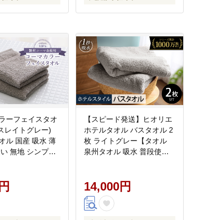
ラーフェイスタオ
【スピード発送】ヒオリエ
（スレイトグレー)
ホテルタオル バスタオル 2
オル 国産 吸水 薄
枚 ライトグレー【タオル
使い 無地 シンプル
泉州タオル 吸水 普段使い
05A615
無地 シンプル 日用品 ふわ
ふわ ふかふか 家族 泉州タ
0円
オル 一人暮らし】
14,000円
099H1905