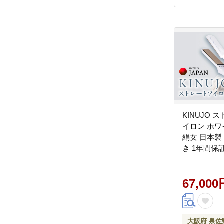
KINUJO
イロン ホ
絹女 日本製
き 1年間保
ジョ キヌー
レゼント 新
し】 IBS000
67,000
大阪府 泉佐