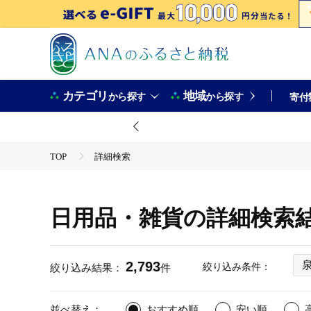
カテゴリ
地域
から探す
から探す
寄付
TOP
詳細検索
日用品・雑貨の詳細検索
2,793
絞り込み条件：
絞り込み結果：
件
並べ替え：
おすすめ順
安い順