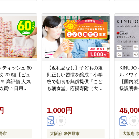
ティッシュ 60
【返礼品なし】子どもの規
KINUJ
枚 200組【ピュ
則正しい習慣を醸成！小学
ルドワイ
0％ 高評価 人気
校で朝食を無償提供「こど
【国内製
め買い 日用品
も朝食堂」応援寄附（大阪
扱説明書
っしゅ 備蓄 防
府泉佐野市） ON0021
容家電 
10B1754
ョ ギフ
円
1,000円
活 一人暮
45,0
野市
大阪府 泉佐野市
大阪府 