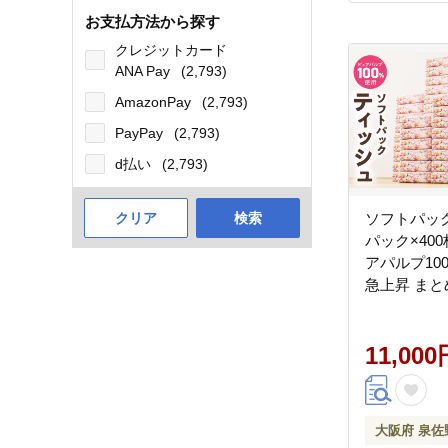
お支払方法から探す
クレジットカード
ANA Pay
(2,793)
AmazonPay
(2,793)
PayPay
(2,793)
d払い
(2,793)
クリア
検索
ソフトパック
パック×400
アパルプ10
急上昇 まと
常備品 てぃ
災 箱なし】 0
11,000
大阪府 泉佐