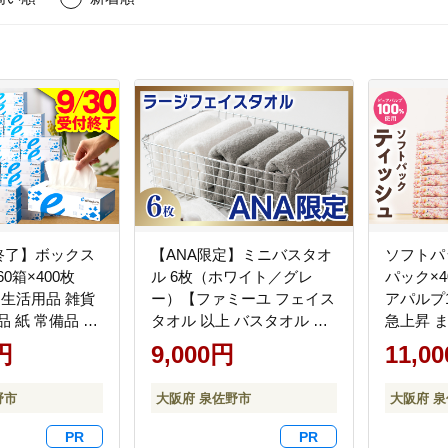
付終了】ボックス
【ANA限定】ミニバスタオ
ソフトパ
0箱×400枚
ル 6枚（ホワイト／グレ
パック×4
【生活用品 雑貨
ー）【ファミーユ フェイス
アパルプ1
品 紙 常備品 ま
タオル 以上 バスタオル 未
急上昇 
蓄 防災 ティッ
満 泉州タオル 吸水 普段使
常備品 
円
9,000円
11,0
ー てぃっしゅ
い シンプル 日用品 たお
災 箱なし】
eスポーツ応援
る】 G3979-1
野市
大阪府 泉佐野市
大阪府 
リジナル】