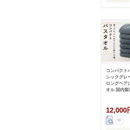
コンパクトバ
シックグレ
ロングヘア
オル 国内製
段使い シン
族 ファミリー
12,000