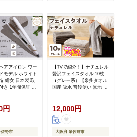
O ヘアアイロン ワー
【TVで紹介！】ナチュレル
ドモデル ホワイト
贅沢フェイスタオル 10枚
造 絹女 日本製 取
（グレー系）【泉州タオル
付き 1年間保証 美
国産 吸水 普段使い 無地 シ
キヌジョ キヌージ
ンプル 日用品 家族 ファミ
ト プレゼント 新生
リー】 G4594
らし】 IBS0005
00円
12,000円
泉佐野市
大阪府 泉佐野市