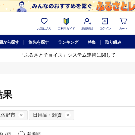
お気に入り
ご利用ガイド
新規登録
ログイン
カート
額から探す
旅先を探す
ランキング
特集
取り組み
「ふるさとチョイス」システム連携に関して
結果
泉佐野市
日用品・雑貨
高い順
新着順