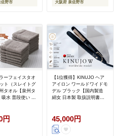
泉佐野市
大阪府 泉佐野市
ラーフェイスタオ
【1位獲得】KINUJO ヘア
セット（スレイトグ
アイロン ワールドワイドモ
州タオル【泉州タ
デル ブラック【国内製造
 吸水 普段使い 無
絹女 日本製 取扱説明書付
ル 日用品 家族 フ
き 1年間保証 美容家電 キヌ
020C459-1
ジョ キヌージョ ギフト プ
00円
レゼント 新生活 一人暮ら
45,000円
し】 IBS0004