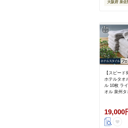
大阪府 泉佐
【スピード
ホテルタオ
ル 10枚 
オル 泉州タ
使い 無地 
ふわふわ ふ
州タオル 
19,000
099H1899