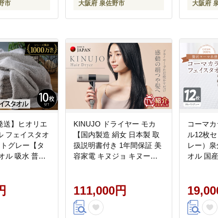
野市
大阪府 泉佐野市
大阪府 
発送】ヒオリエ
KINUJO ドライヤー モカ
コーマカ
ル フェイスタオ
【国内製造 絹女 日本製 取
ル12枚
ライトグレー【タ
扱説明書付き 1年間保証 美
レー）泉
オル 吸水 普段
容家電 キヌジョ キヌージ
オル 国産
シンプル 日用品
ョ ギフト プレゼント 新生
地 シンプ
かふか 家族 泉
活 一人暮らし】 IBS0002
ァミリー】 
一人暮らし】
円
111,000円
19,0