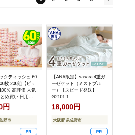
次
ックティッシュ 60
【ANA限定】sasara 4重ガ
00枚 200組【ピュ
ーゼケット（ミストブル
00％ 高評価 人気
ー）【スピード発送】
まとめ買い 日用品
G2101-1
てぃっしゅ 備蓄 防
00円
18,000円
 010B1754
泉佐野市
大阪府 泉佐野市