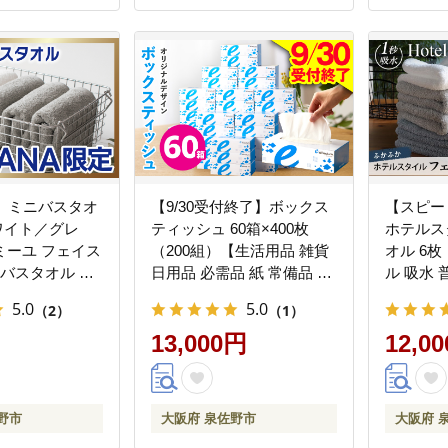
定】ミニバスタオ
【9/30受付終了】ボックス
【スピー
ワイト／グレ
ティッシュ 60箱×400枚
ホテルス
ミーユ フェイス
（200組）【生活用品 雑貨
オル 6
 バスタオル 未
日用品 必需品 紙 常備品 ま
ル 吸水 
ル 吸水 普段使
とめ買い 備蓄 防災 ティッ
プル 日
5.0
5.0
（2）
（1）
 日用品 たお
シュペーパー てぃっしゅ
ふか 厚手
1
ティッシュ eスポーツ応援
13,000円
レー 家族
12,0
泉佐野市オリジナル】
暮らし 
099H3422
099H114
野市
大阪府 泉佐野市
大阪府 