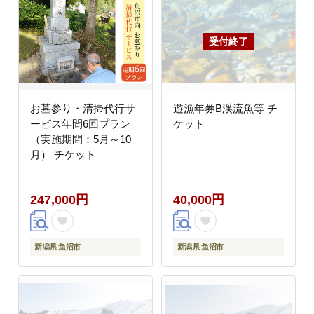
お墓参り・清掃代行サ
遊漁年券B渓流魚等 チ
ービス年間6回プラン
ケット
（実施期間：5月～10
月） チケット
247,000円
40,000円
新潟県 魚沼市
新潟県 魚沼市