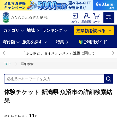
ログイン
新規登録
カート
カテゴリ
地域
ランキング
控除額を調べる
寄付額
旅先を探す
特集
ご利用ガイド
「ふるさとチョイス」システム連携に関して
TOP
詳細検索
体験チケット 新潟県 魚沼市の詳細検索結
果
11
絞り込み結果：
件