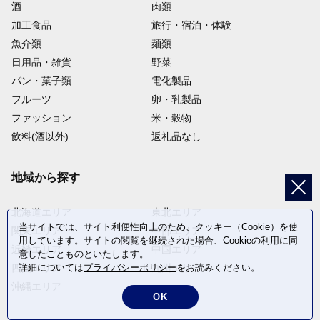
酒
肉類
加工食品
旅行・宿泊・体験
魚介類
麺類
日用品・雑貨
野菜
パン・菓子類
電化製品
フルーツ
卵・乳製品
ファッション
米・穀物
飲料(酒以外)
返礼品なし
地域から探す
北海道エリア
東北エリア
当サイトでは、サイト利便性向上のため、クッキー（Cookie）を使
関東エリア
中部エリア
用しています。サイトの閲覧を継続された場合、Cookieの利用に同
近畿エリア
中国エリア
意したことものといたします。
四国エリア
九州エリア
詳細については
プライバシーポリシー
をお読みください。
沖縄エリア
OK