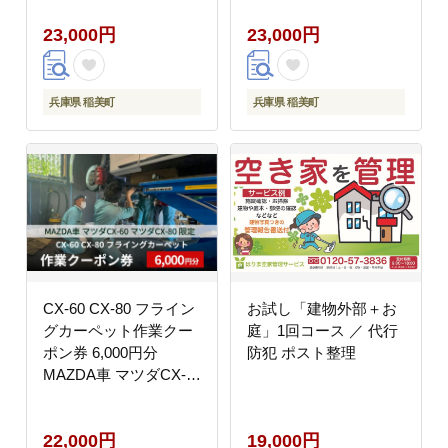
23,000円
23,000円
兵庫県 稲美町
兵庫県 稲美町
CX-60 CX-80 フライン
お試し「建物外部＋お
グカーペット作業クー
庭」1回コース ／ 代行
ポン券 6,000円分
防犯 ポスト整理
MAZDA車 マツダCX-
60 マツダCX-80 限定
22,000円
19,000円