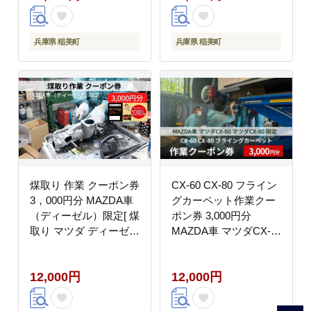
兵庫県 稲美町
兵庫県 稲美町
煤取り 作業 クーポン券
CX-60 CX-80 フライン
3，000円分 MAZDA車
グカーペット作業クー
（ディーゼル）限定[ 煤
ポン券 3,000円分
取り マツダ ディーゼル
MAZDA車 マツダCX-
整備 ]
60 マツダCX-80 限定
12,000円
12,000円