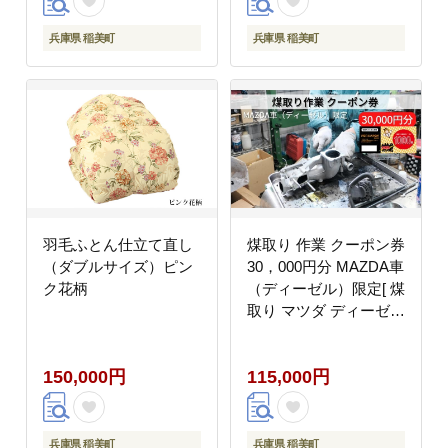
兵庫県 稲美町
兵庫県 稲美町
羽毛ふとん仕立て直し
煤取り 作業 クーポン券
（ダブルサイズ）ピン
30，000円分 MAZDA車
ク花柄
（ディーゼル）限定[ 煤
取り マツダ ディーゼル
整備 ]
150,000円
115,000円
兵庫県 稲美町
兵庫県 稲美町