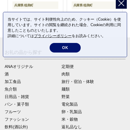
兵庫県 稲美町
兵庫県 稲美町
当サイトでは、サイト利便性向上のため、クッキー（Cookie）を使
用しています。サイトの閲覧を継続された場合、Cookieの利用に同
意したことものといたします。
詳細については
プライバシーポリシー
をお読みください。
OK
お礼の品から探す
ANAオリジナル
定期便
酒
肉類
加工食品
旅行・宿泊・体験
魚介類
麺類
日用品・雑貨
野菜
パン・菓子類
電化製品
フルーツ
卵・乳製品
ファッション
米・穀物
飲料(酒以外)
返礼品なし