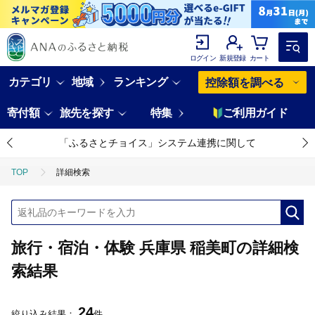
ログイン
新規登録
カート
カテゴリ
地域
ランキング
控除額を調べる
寄付額
旅先を探す
特集
ご利用ガイド
「ふるさとチョイス」システム連携に関して
TOP
詳細検索
旅行・宿泊・体験 兵庫県 稲美町の詳細検
索結果
24
絞り込み結果：
件