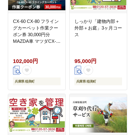
CX-60 CX-80 フライン
しっかり「建物内部＋
グカーペット作業クー
外部＋お庭」3ヶ月コー
ポン券 30,000円分
ス
MAZDA車 マツダCX-
60 マツダCX-80 限定
102,000円
95,000円
兵庫県 稲美町
兵庫県 稲美町