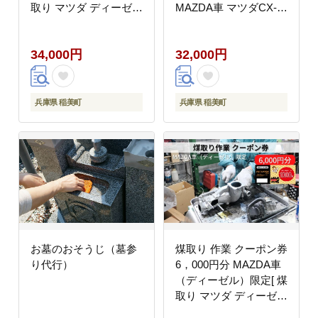
取り マツダ ディーゼル
MAZDA車 マツダCX-
整備 ]
60 マツダCX-80 限定
34,000円
32,000円
兵庫県 稲美町
兵庫県 稲美町
お墓のおそうじ（墓参
煤取り 作業 クーポン券
り代行）
6，000円分 MAZDA車
（ディーゼル）限定[ 煤
取り マツダ ディーゼル
整備 ]