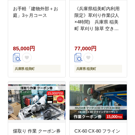
お手軽「建物外部＋お
《兵庫県稲美町内利用
庭」3ヶ月コース
限定》草刈り作業(2人
×4時間) 兵庫県 稲美
町 草刈り 除草 空き地
空家 管理 お手入れ 代
行 サービス
85,000円
77,000円
兵庫県 稲美町
兵庫県 稲美町
煤取り 作業 クーポン券
CX-60 CX-80 フライン