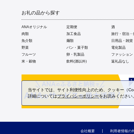
お礼の品から探す
ANAオリジナル
定期便
酒
肉類
加工食品
旅行・宿泊・
魚介類
麺類
日用品・雑貨
野菜
パン・菓子類
電化製品
フルーツ
卵・乳製品
ファッション
米・穀物
飲料(酒以外)
返礼品なし
当サイトでは、サイト利便性向上のため、クッキー（Coo
詳細については
プライバシーポリシー
をお読みください
会社概要
利用者情報の