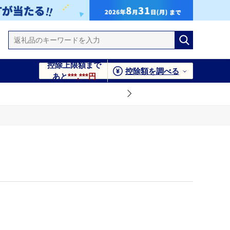
控除上限額まで
控除額を調べる
あと
***,***円