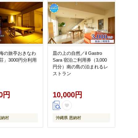
海の旅亭おきなわ
皿の上の自然／il Gastro
荘」3000円分利用
Sara 宿泊ご利用券（3,000
円分）南の島の泊まれるレ
ストラン
00円
10,000円
恩納村
沖縄県 恩納村