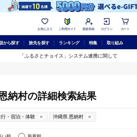
お気に入り
ご利用ガイド
新規登録
ログイン
カート
額から探す
旅先を探す
ランキング
特集
取り組み
「ふるさとチョイス」システム連携に関して
 恩納村の詳細検索結果
旅行・宿泊・体験
沖縄県 恩納村
高い順
新着順