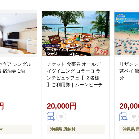
カウア シングル
チケット 食事券 オールデ
リザンシ
 宿泊券 1泊
イダイニング コラーロ ラ
茶ベイ 館
）
ンチビュッフェ【 ２名様
分
】ご利用券｜ムーンビーチ
円
20,000円
20,0
村
沖縄県 恩納村
沖縄県 