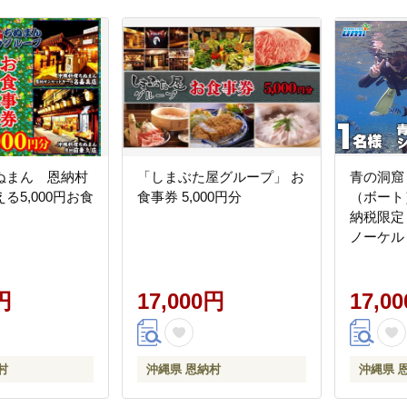
ぬまん 恩納村
「しまぶた屋グループ」 お
青の洞窟
る5,000円お食
食事券 5,000円分
（ボート
納税限定
ノーケル
恩納村 
送料無料
円
17,000円
17,0
村
沖縄県 恩納村
沖縄県 