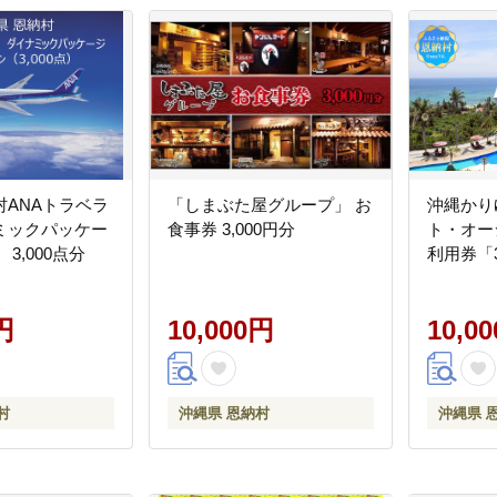
村ANAトラベラ
「しまぶた屋グループ」 お
沖縄かり
ミックパッケー
食事券 3,000円分
ト・オー
3,000点分
利用券「3
円
10,000円
10,0
村
沖縄県 恩納村
沖縄県 