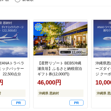
村ANAトラベラ
【星野リゾート BEB5沖縄
沖縄県恩
ミックパッケー
瀬良垣】ふるさと納税宿泊
ーズダイ
22,500点分
ギフト券(12,000円)
ジ クーポ
円
46,000円
10,0
村
沖縄県 恩納村
沖縄県 