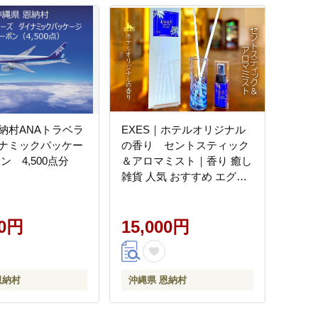
納村ANAトラベラ
EXES｜ホテルオリジナル
ナミックパッケー
の香り セントスティック
ン 4,500点分
＆アロマミスト｜香り 癒し
雑貨 人気 おすすめ エグゼ
ス ホテル ふるさと納税 沖
縄県 恩納村
00円
15,000円
恩納村
沖縄県 恩納村