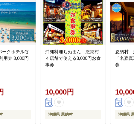
パークホテル谷
沖縄料理ちぬまん 恩納村
恩納村 
用券 3,000円
４店舗で使える3,000円お食
「名嘉真
事券
券
円
10,000円
10,0
村
沖縄県 恩納村
沖縄県 