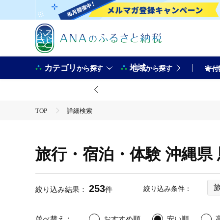
カテゴリ
地域
から探す
から探す
寄付
TOP
詳細検索
旅行・宿泊・体験 沖縄県
253
絞り込み条件：
絞り込み結果：
件
並べ替え：
おすすめ順
安い順