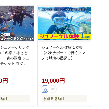
 シュノーケリング
シュノーケル 体験 1名様
）1名様 ふるさと
【バナナボートで行くクマ
！｜青の洞窟 シュ
ノミ城海の星探し】
 チケット 券 金券
沖縄 人気 おすすめ
00円
19,000円
恩納村
沖縄県 恩納村