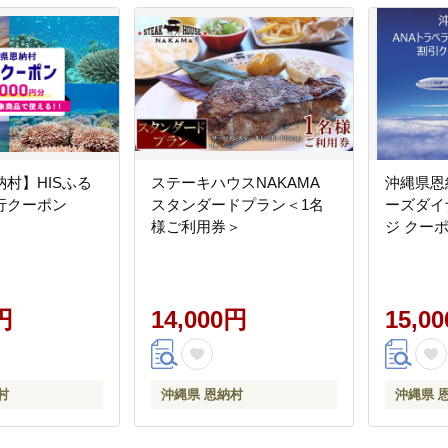
村】HISふる
ステーキハウスNAKAMA
沖縄県恩
行クーポン
スタンダードプラン＜1名
ーズダイ
様ご利用券＞
ジ クーポ
円
14,000円
15,0
村
沖縄県 恩納村
沖縄県 