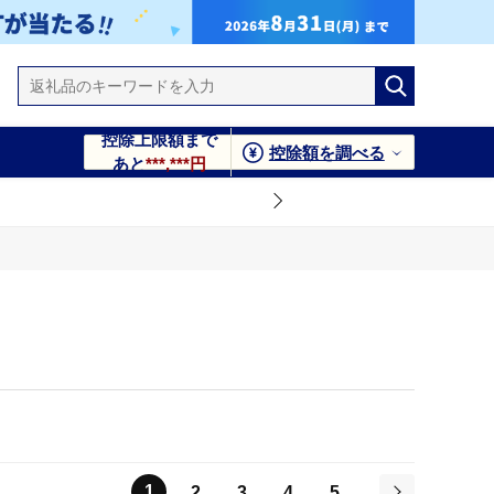
控除上限額まで
控除額を調べる
あと
***,***円
1
2
3
4
5