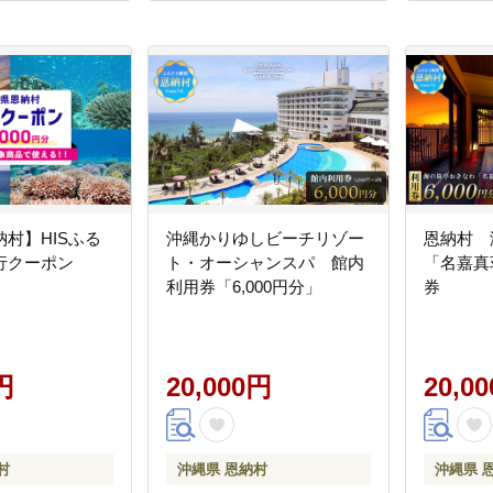
村】HISふる
沖縄かりゆしビーチリゾー
恩納村 
行クーポン
ト・オーシャンスパ 館内
「名嘉真
利用券「6,000円分」
券
円
20,000円
20,0
村
沖縄県 恩納村
沖縄県 