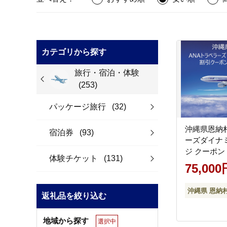
カテゴリから探す
旅行・宿泊・体験
(253)
パッケージ旅行
(32)
沖縄県恩納
宿泊券
(93)
ーズダイナ
ジ クーポン 
体験チケット
(131)
75,000
沖縄県 恩納
返礼品を絞り込む
地域から探す
選択中