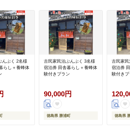
んぶく 2名様
古民家民泊ぶんぶく 3名様
古民家民
舎暮らし＋養蜂体
宿泊券 田舎暮らし＋養蜂体
宿泊券 
ン
験付きプラン
験付きプ
円
90,000円
120,
町
徳島県 勝浦町
徳島県 