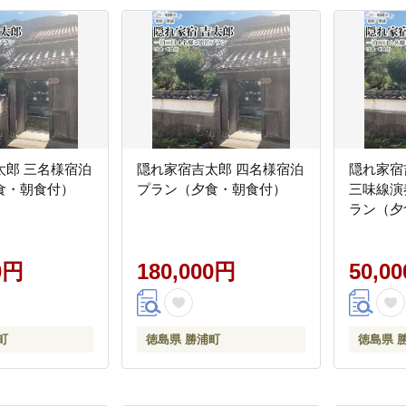
太郎 三名様宿泊
隠れ家宿吉太郎 四名様宿泊
隠れ家宿
食・朝食付）
プラン（夕食・朝食付）
三味線演
ラン（夕
0円
180,000円
50,0
町
徳島県 勝浦町
徳島県 