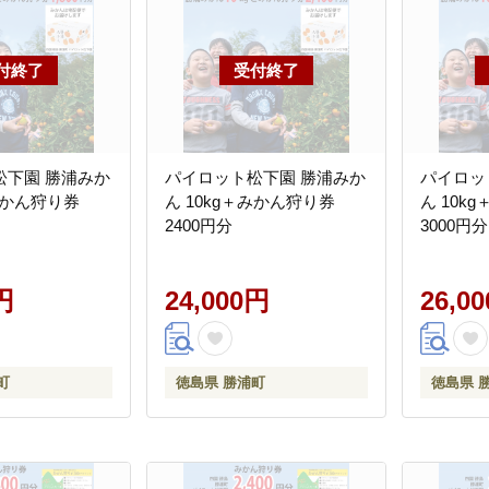
松下園 勝浦みか
パイロット松下園 勝浦みか
パイロッ
＋みかん狩り券
ん 10kg＋みかん狩り券
ん 10k
2400円分
3000円分
円
24,000円
26,0
町
徳島県 勝浦町
徳島県 