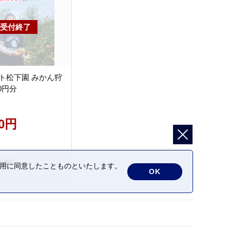
ト松下園 みかん狩
00円分
00円
勝浦町
の利用に同意したことものといたします。
OK