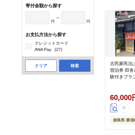
寄付金額から探す
～
円
円
お支払方法から探す
クレジットカード
ANA Pay
(27)
古民家民泊ぶ
クリア
検索
宿泊券 田
験付きプラ
60,000
徳島県 勝浦