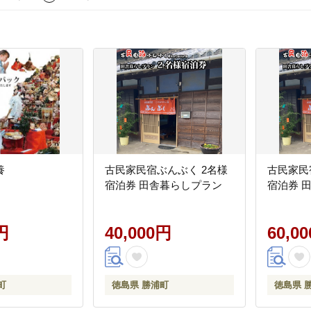
養
古民家民宿ぶんぶく 2名様
古民家民
宿泊券 田舎暮らしプラン
宿泊券 
円
40,000円
60,0
町
徳島県 勝浦町
徳島県 