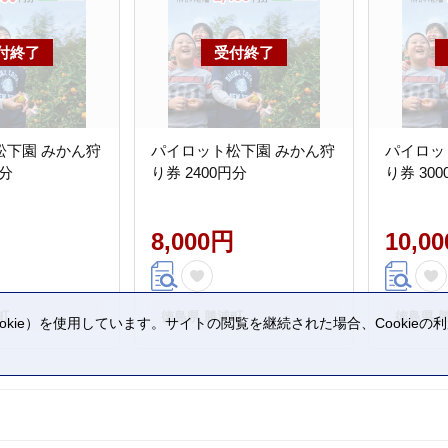
松下園 みかん狩
パイロット松下園 みかん狩
パイロッ
円分
り券 2400円分
り券 30
8,000円
10,0
町
徳島県 勝浦町
徳島県 
kie）を使用しています。サイトの閲覧を継続された場合、Cookie
。