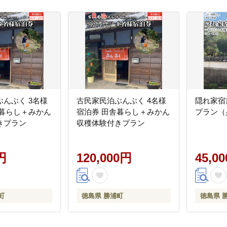
んぶく 3名様
古民家民泊ぶんぶく 4名様
隠れ家宿
舎暮らし＋みかん
宿泊券 田舎暮らし＋みかん
プラン（
きプラン
収穫体験付きプラン
円
120,000円
45,0
町
徳島県 勝浦町
徳島県 