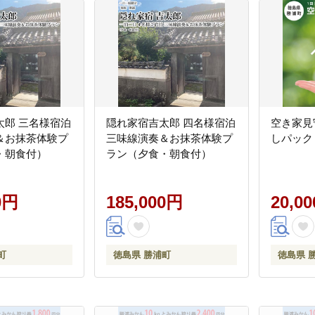
太郎 三名様宿泊
隠れ家宿吉太郎 四名様宿泊
空き家見
＆お抹茶体験プ
三味線演奏＆お抹茶体験プ
しパック
・朝食付）
ラン（夕食・朝食付）
0円
185,000円
20,0
町
徳島県 勝浦町
徳島県 