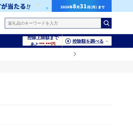
控除上限額まで
控除額を調べる
あと
***,***円