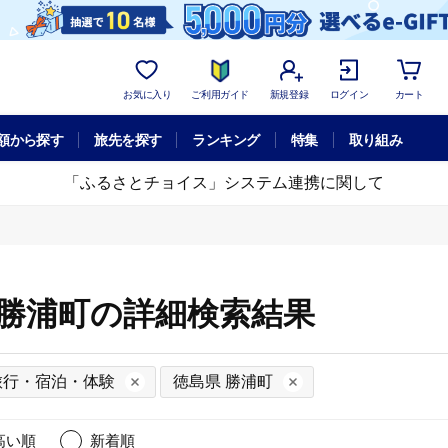
お気に入り
ご利用ガイド
新規登録
ログイン
カート
額から探す
旅先を探す
ランキング
特集
取り組み
「ふるさとチョイス」システム連携に関して
 勝浦町の詳細検索結果
旅行・宿泊・体験
徳島県 勝浦町
高い順
新着順