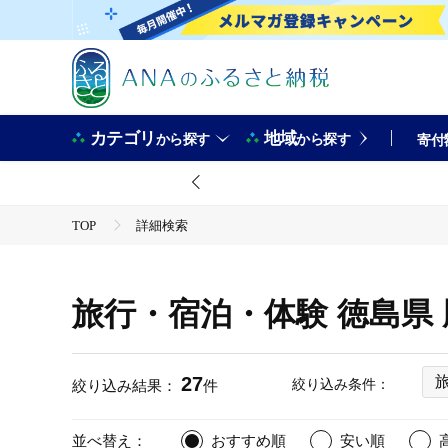
カテゴリ
地域
から探す
から探す
寄付
TOP
詳細検索
旅行・宿泊・体験 徳島県
27
絞り込み条件：
絞り込み結果：
件
並べ替え：
おすすめ順
安い順