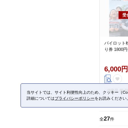
パイロット
り券 1800
6,000円
徳島県 勝浦
当サイトでは、サイト利便性向上のため、クッキー（Coo
詳細については
プライバシーポリシー
をお読みください
27
全
件