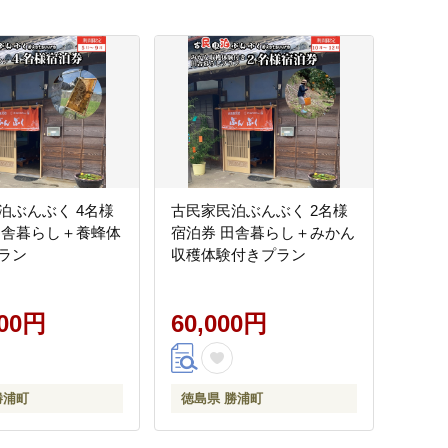
泊ぶんぶく 4名様
古民家民泊ぶんぶく 2名様
田舎暮らし＋養蜂体
宿泊券 田舎暮らし＋みかん
ラン
収穫体験付きプラン
000円
60,000円
勝浦町
徳島県 勝浦町