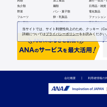
肉類
加工食品
旅行・宿泊・
魚介類
麺類
日用品・雑貨
野菜
パン・菓子類
電化製品
フルーツ
卵・乳製品
ファッション
米・穀物
飲料(酒以外)
返礼品なし
当サイトでは、サイト利便性向上のため、クッキー（Coo
詳細については
プライバシーポリシー
をお読みください
会社概要
利用者情報の