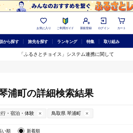
お気に入り
ご利用ガイド
新規登録
ログイン
カート
額から探す
旅先を探す
ランキング
特集
取り組み
「ふるさとチョイス」システム連携に関して
 琴浦町の詳細検索結果
旅行・宿泊・体験
鳥取県 琴浦町
高い順
新着順