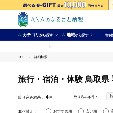
カテゴリ
地域
から探す
から探す
寄付
TOP
詳細検索
旅行・宿泊・体験 鳥取県
4
絞り込み条件：
絞り込み結果：
件
並べ替え：
おすすめ順
安い順