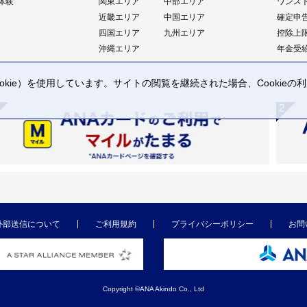
体験
関東エリア
中部エリア
ワンス
近畿エリア
中国エリア
確定申
四国エリア
九州エリア
控除上
沖縄エリア
年金受
kie）を使用しています。サイトの閲覧を継続された場合、Cookie
。
外部送信について
ご利用規約
プライバシーポリシー
お問
Copyright ©ANA Akindo Co., Ltd