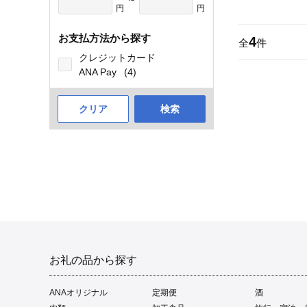
円
円
お支払方法から探す
4
全
件
クレジットカード
ANA Pay
(4)
クリア
検索
お礼の品から探す
ANAオリジナル
定期便
酒