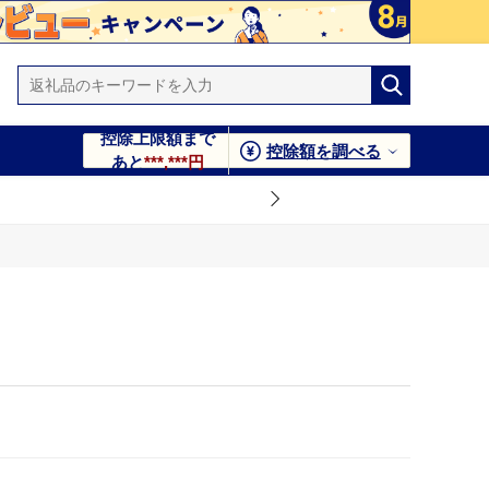
控除上限額まで
控除額を調べる
あと
***,***円