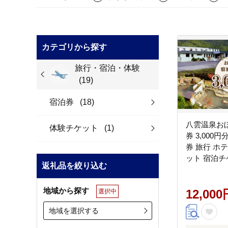
カテゴリから探す
旅行・宿泊・体験
(19)
宿泊券
(18)
八雲温泉お
体験チケット
(1)
券 3,000
券 旅行 ホ
ット 宿泊チ
返礼品を絞り込む
ト 3,000円
当地 八雲町
地域から探す
12,000
選択中
地域を選択する