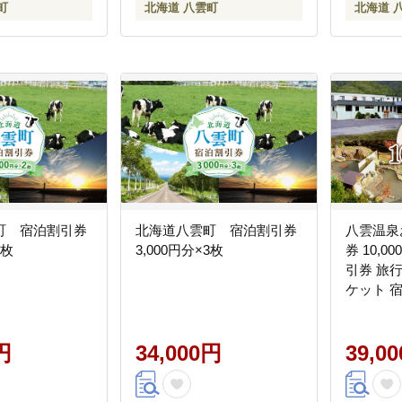
町
北海道 八雲町
北海道 
町 宿泊割引券
北海道八雲町 宿泊割引券
八雲温泉
2枚
3,000円分×3枚
券 10,0
引券 旅
ケット 
ット 10,
ご当地 八
円
34,000円
39,0