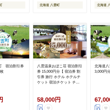
町
北海道 八雲町
北海道 
町 宿泊割引券
八雲温泉おぼこ荘 宿泊割引
北海道八
5枚
券 15,000円分【 宿泊券 割
3,000円
引券 旅行 ホテル ホテルチ
ケット 宿泊チケット チケ
ット 15,000円分 観光 宿泊
ご当地 八雲町 北海道 】
円
58,000円
67,0