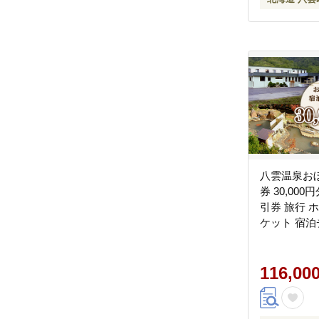
八雲温泉お
券 30,000
引券 旅行 
ケット 宿泊
ット 30,00
ご当地 八雲
116,00