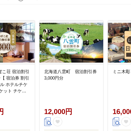
ぼこ荘 宿泊割引
北海道八雲町 宿泊割引券
ミニ木彫
円分【 宿泊券 割引
3,000円分
テル ホテルチケ
ケット チケッ
分 観光 宿泊 ご
 北海道 】
円
12,000円
16,0