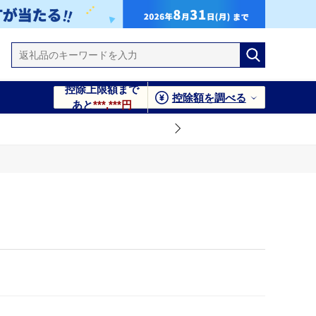
控除上限額まで
控除額を調べる
あと
***,***円