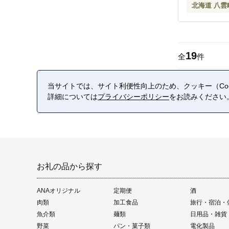
北海道 八雲
19
全
件
当サイトでは、サイト利便性向上のため、クッキー（Coo
詳細については
プライバシーポリシー
をお読みください
お礼の品から探す
ANAオリジナル
定期便
酒
肉類
加工食品
旅行・宿泊・
魚介類
麺類
日用品・雑貨
野菜
パン・菓子類
電化製品