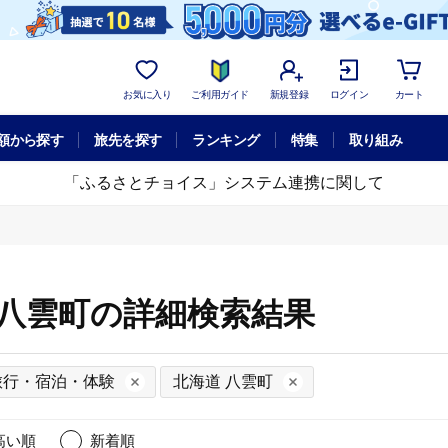
お気に入り
ご利用ガイド
新規登録
ログイン
カート
額から探す
旅先を探す
ランキング
特集
取り組み
「ふるさとチョイス」システム連携に関して
 八雲町の詳細検索結果
旅行・宿泊・体験
北海道 八雲町
高い順
新着順