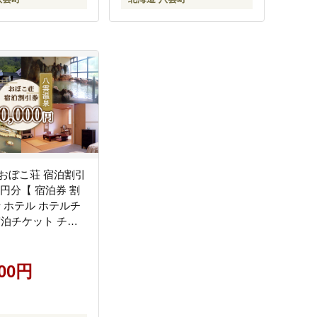
おぼこ荘 宿泊割引
00円分【 宿泊券 割
行 ホテル ホテルチ
宿泊チケット チケ
000円分 観光 宿泊
雲町 北海道 】
000円