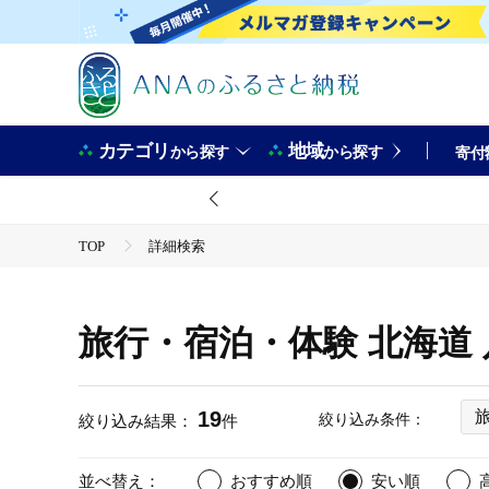
カテゴリ
地域
から探す
から探す
寄付
TOP
詳細検索
旅行・宿泊・体験 北海道
19
絞り込み条件：
絞り込み結果：
件
並べ替え：
おすすめ順
安い順