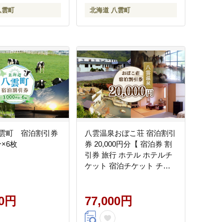
八雲町
北海道 八雲町
雲町 宿泊割引券
八雲温泉おぼこ荘 宿泊割引
分×6枚
券 20,000円分【 宿泊券 割
引券 旅行 ホテル ホテルチ
ケット 宿泊チケット チケ
ット 20,000円分 観光 宿泊
ご当地 八雲町 北海道 】
00円
77,000円