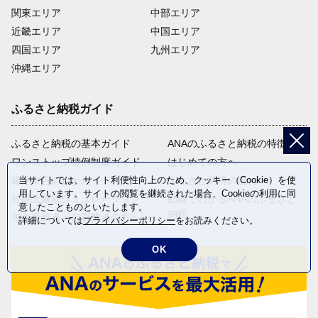
関東エリア
中部エリア
近畿エリア
中国エリア
四国エリア
九州エリア
沖縄エリア
ふるさと納税ガイド
ふるさと納税の基本ガイド
ANAのふるさと納税の特徴
ワンストップ特例制度ガイド
はじめての方へ
当サイトでは、サイト利便性向上のため、クッキー（Cookie）を使
確定申告のしかた
ふるさと納税の流れ
用しています。サイトの閲覧を継続された場合、Cookieの利用に同
控除上限額シミュレーション
動画でわかるANAのふるさと
意したことものといたします。
納税
年金受給者・自営業者の方へ
詳細については
プライバシーポリシー
をお読みください。
OK