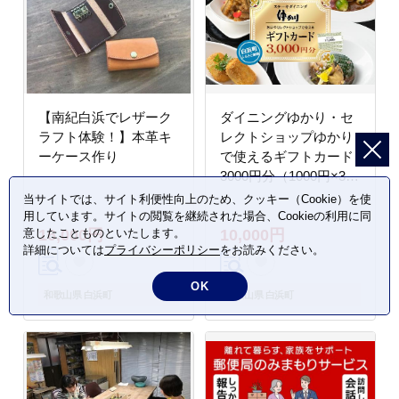
【南紀白浜でレザーク
ダイニングゆかり・セ
ラフト体験！】本革キ
レクトショップゆかり
ーケース作り
で使えるギフトカード
3000円分（1000円×3
枚）
当サイトでは、サイト利便性向上のため、クッキー（Cookie）を使
用しています。サイトの閲覧を継続された場合、Cookieの利用に同
意したことものといたします。
16,000円
10,000円
詳細については
プライバシーポリシー
をお読みください。
OK
和歌山県 白浜町
和歌山県 白浜町