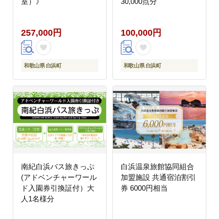
室）》
30,000点分
257,000円
100,000円
和歌山県 白浜町
和歌山県 白浜町
南紀白浜バス旅きっぷ
白浜温泉旅館協同組合
(アドベンチャーワール
加盟施設 共通宿泊割引
ド入園券引換証付）大
券 6000円相当
人1名様分