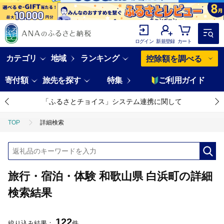
ログイン
新規登録
カート
カテゴリ
地域
ランキング
控除額を調べる
寄付額
旅先を探す
特集
ご利用ガイド
「ふるさとチョイス」システム連携に関して
TOP
詳細検索
旅行・宿泊・体験 和歌山県 白浜町の詳細
検索結果
122
絞り込み結果：
件