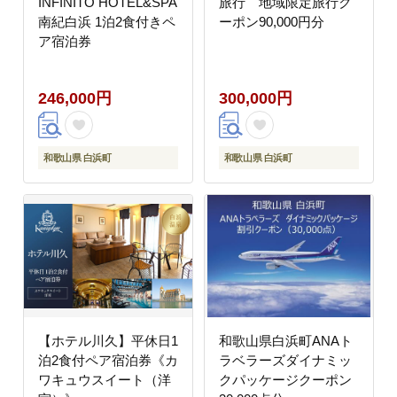
INFINITO HOTEL&SPA
旅行 地域限定旅行ク
南紀白浜 1泊2食付きペ
ーポン90,000円分
ア宿泊券
246,000円
300,000円
和歌山県 白浜町
和歌山県 白浜町
【ホテル川久】平休日1
和歌山県白浜町ANAト
泊2食付ペア宿泊券《カ
ラベラーズダイナミッ
ワキュウスイート（洋
クパッケージクーポン