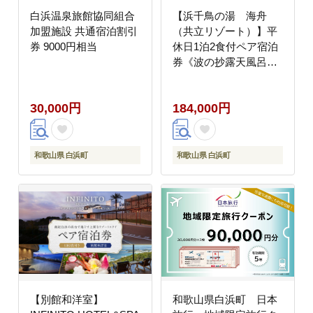
白浜温泉旅館協同組合
【浜千鳥の湯 海舟
加盟施設 共通宿泊割引
（共立リゾート）】平
券 9000円相当
休日1泊2食付ペア宿泊
券《波の抄露天風呂付
和洋室》
30,000円
184,000円
和歌山県 白浜町
和歌山県 白浜町
【別館和洋室】
和歌山県白浜町 日本