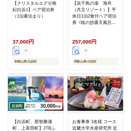
【クリスタルエグゼ南
【浜千鳥の湯 海舟
紀白浜1】ペア宿泊券
（共立リゾート）】平
（1泊素泊まり）
休日1泊2食付ペア宿泊
券《暁の抄露天風呂付
和洋室》
37,000円
257,000円
和歌山県 白浜町
和歌山県 白浜町
【白浜町、那智勝浦
お食事券 3名様 コース
町、上富田町】JTBふ
近畿大学水産研究所 近