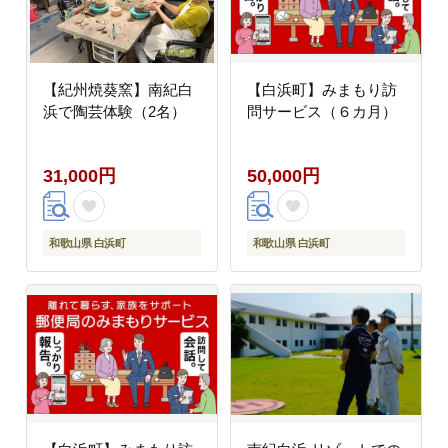
【紀州焼葵窯】南紀白
【白浜町】みまもり訪
浜で陶芸体験（2名）
問サービス（６カ月）
31,000円
50,000円
和歌山県 白浜町
和歌山県 白浜町