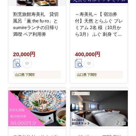
割烹旅館寿美礼 貸切
～寿美礼～【 宿泊券
風呂「薫 the fu-ro」と
付】天然 とらふぐ プレ
sumireランチの日帰り
ミアム 2名 様（10月か
満喫 ペア利用券
ら3月） ふぐ 刺身 てっ
さ 食事券 宿泊 下関 山
口 旅館 人気
20,000円
400,000円
山口県 下関市
山口県 下関市