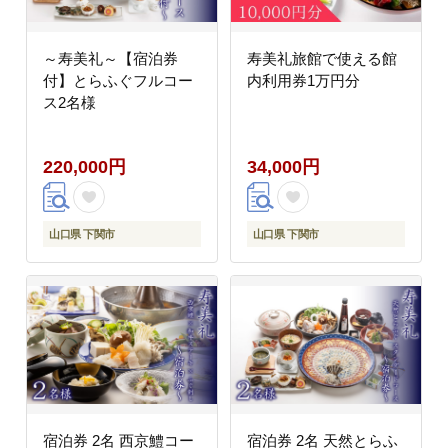
～寿美礼～【宿泊券
寿美礼旅館で使える館
付】とらふぐフルコー
内利用券1万円分
ス2名様
220,000円
34,000円
山口県 下関市
山口県 下関市
宿泊券 2名 西京鱧コー
宿泊券 2名 天然とらふ