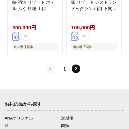
峡 宿泊 リゾート ホテ
家 リゾート レストラン
ル ふぐ 料理 山口
ドッグラン 山口 下関
角島 観光 絶景 犬と泊
まれる ペットと泊まれ
300,000円
100,000円
る
山口県 下関市
山口県 下関市
2
1
前
お礼の品から探す
ANAオリジナル
定期便
酒
肉類