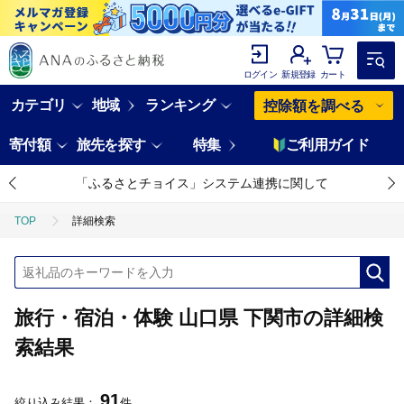
ログイン
新規登録
カート
カテゴリ
地域
ランキング
控除額を調べる
寄付額
旅先を探す
特集
ご利用ガイド
「ふるさとチョイス」システム連携に関して
TOP
詳細検索
旅行・宿泊・体験 山口県 下関市の詳細検
索結果
91
絞り込み結果：
件