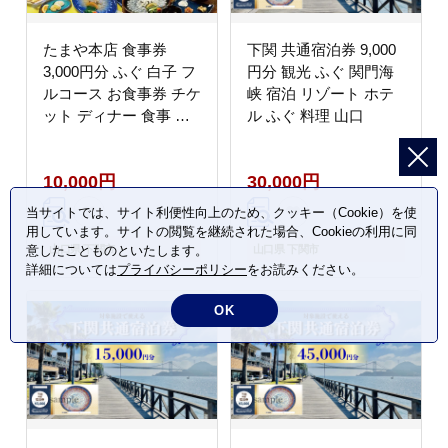
たまや本店 食事券
下関 共通宿泊券 9,000
3,000円分 ふぐ 白子 フ
円分 観光 ふぐ 関門海
ルコース お食事券 チケ
峡 宿泊 リゾート ホテ
ット ディナー 食事 利
ル ふぐ 料理 山口
用券 料亭 旅行 観光 唐
戸市場 角島 下関 山口
10,000円
30,000円
当サイトでは、サイト利便性向上のため、クッキー（Cookie）を使
用しています。サイトの閲覧を継続された場合、Cookieの利用に同
意したことものといたします。
山口県 下関市
山口県 下関市
詳細については
プライバシーポリシー
をお読みください。
OK