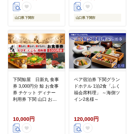
山口県 下関市
山口県 下関市
下関鯨屋 日新丸 食事
ペア宿泊券 下関グラン
券 3,000円分 鯨 お食事
ドホテル 1泊2食「ふく
券 チケット ディナー
福会席料理」 ～海側ツ
利用券 下関 山口 お食
イン2名様～
事券 ギフト プレゼント
お中元 感謝 父の日 母
10,000円
120,000円
の日 お歳暮 年末 年始
観光