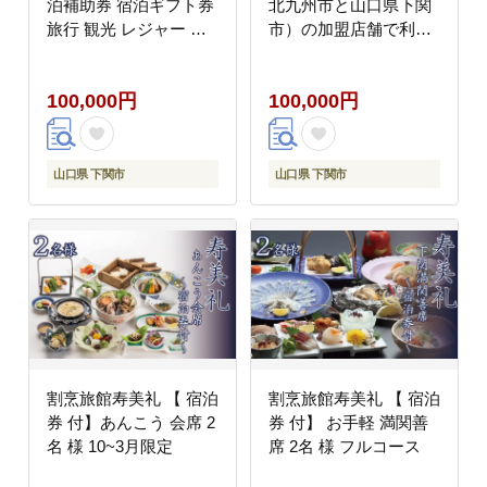
泊補助券 宿泊ギフト券
北九州市と山口県下関
旅行 観光 レジャー 宿
市）の加盟店舗で利用
泊 補助券 チケット ク
可能】
ーポン ペット BBQ バ
100,000円
100,000円
ーベキュー アウトドア
関門海峡 花火大会 角島
唐戸市場 ギフト プレゼ
ント ) 下関 山口
山口県 下関市
山口県 下関市
割烹旅館寿美礼 【 宿泊
割烹旅館寿美礼 【 宿泊
券 付】あんこう 会席 2
券 付】 お手軽 満関善
名 様 10~3月限定
席 2名 様 フルコース