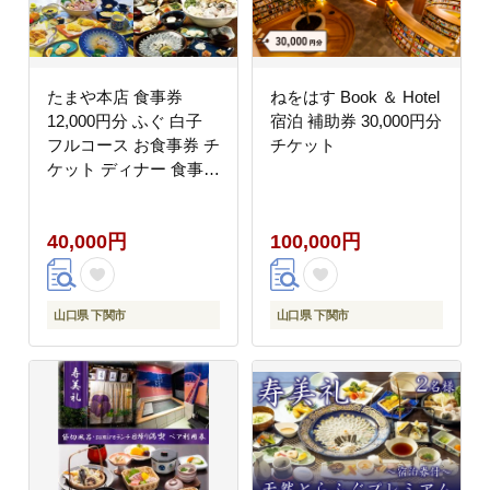
たまや本店 食事券
ねをはす Book ＆ Hotel
12,000円分 ふぐ 白子
宿泊 補助券 30,000円分
フルコース お食事券 チ
チケット
ケット ディナー 食事
利用券 料亭 旅行 観光
唐戸市場 角島 下関 山
40,000円
100,000円
口
山口県 下関市
山口県 下関市