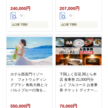
240,000円
207,000円
山口県 下関市
山口県 下関市
ホテル西長門リゾー
下関ふく百花 関とら本
ト フォトウェディン
店 食事券 21,000円分
グプラン 角島大橋とコ
ふぐ フルコース お食事
バルトブルーの海を背
券 チケット ディナー
景に最高の思い出を写
利用券 ふぐ フグ 河豚
真に残しませんか？
下関 山口 食事券
550,000円
70,000円