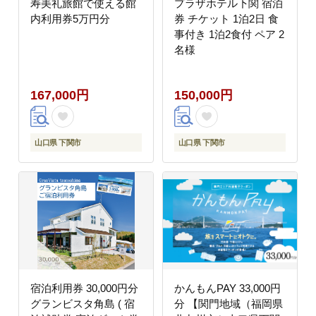
寿美礼旅館で使える館
プラザホテル下関 宿泊
内利用券5万円分
券 チケット 1泊2日 食
事付き 1泊2食付 ペア 2
名様
167,000円
150,000円
山口県 下関市
山口県 下関市
宿泊利用券 30,000円分
かんもんPAY 33,000円
グランビスタ角島 ( 宿
分 【関門地域（福岡県