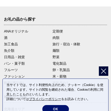
お礼の品から探す
ANAオリジナル
定期便
酒
肉類
加工食品
旅行・宿泊・体験
魚介類
麺類
日用品・雑貨
野菜
パン・菓子類
電化製品
フルーツ
卵・乳製品
ファッション
米・穀物
飲料(酒以外)
返礼品なし
当サイトでは、サイト利便性向上のため、クッキー（Cookie）を使
用しています。サイトの閲覧を継続された場合、Cookieの利用に同
意したことものといたします。
地域から探す
詳細については
プライバシーポリシー
をお読みください。
北海道エリア
東北エリア
OK