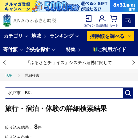
ログイン
新規登録
カート
カテゴリ
地域
ランキング
控除額を調べる
寄付額
旅先を探す
特集
ご利用ガイド
「ふるさとチョイス」システム連携に関して
TOP
詳細検索
旅行・宿泊・体験の詳細検索結果
8
絞り込み結果：
件
絞り込み条件：