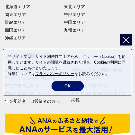
北海道エリア
東北エリア
関東エリア
中部エリア
近畿エリア
中国エリア
四国エリア
九州エリア
沖縄エリア
ふるさと納税ガイド
当サイトでは、サイト利便性向上のため、クッキー（Cookie）を使
用しています。サイトの閲覧を継続された場合、Cookieの利用に同
意したことものといたします。
ふるさと納税の基本ガイド
ANAのふるさと納税の特徴
詳細については
プライバシーポリシー
をお読みください。
ワンストップ特例制度ガイド
はじめての方へ
確定申告のしかた
ふるさと納税の流れ
OK
控除上限額シミュレーション
動画でわかるANAのふるさと
納税
年金受給者・自営業者の方へ