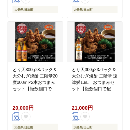
大分県 日出町
大分県 日出町
とり天300g×3パック＆
とり天300g×3パック＆
大分むぎ焼酎 二階堂20
大分むぎ焼酎 二階堂 速
度900ml×2本おつまみ
津媛1.8L おつまみセ
セット【複数個口で配
ット【複数個口で配
送】【配送不可地域：
送】【配送不可地域：
離島】
離島】
20,000円
21,000円
大分県 日出町
大分県 日出町