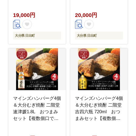
で配送】【配送不可地
で配送】【配送不可地
域：離島】
域：離島】
19,000円
20,000円
大分県 日出町
大分県 日出町
マインズハンバーグ4個
マインズハンバーグ4個
＆大分むぎ焼酎 二階堂
＆大分むぎ焼酎 二階堂
速津媛1.8L おつまみ
吉四六瓶 720ml おつ
セット【複数個口で配
まみセット【複数個口
送】【配送不可地域：
で配送】【配送不可地
離島】
域：離島】