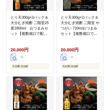
とり天300g×3パック＆
とり天300g×2パック＆
大分むぎ焼酎 二階堂25
大分むぎ焼酎 二階堂 や
度1800ml おつまみセ
つがい 720mlおつまみ
ット【複数個口で配
セット【複数個口で配
送】【配送不可地域：
送】【配送不可地域：
離島】
離島】
20,000円
20,000円
大分県 日出町
大分県 日出町