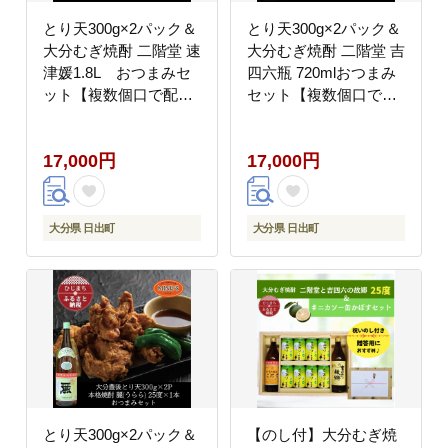
とり天300g×2パック＆
とり天300g×2パック＆
大分むぎ焼酎 二階堂 速
大分むぎ焼酎 二階堂 吉
津媛1.8L おつまみセ
四六瓶 720mlおつまみ
ット【複数個口で配
セット【複数個口で配
送】【配送不可地域：
送】【配送不可地域：
離島】
離島】
17,000円
17,000円
大分県 日出町
大分県 日出町
とり天300g×2パック＆
【のし付】大分むぎ焼