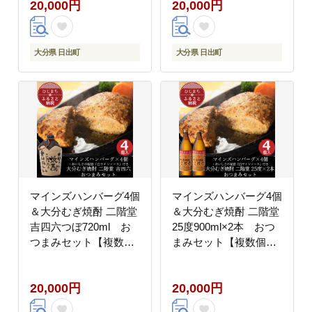
20,000円
20,000円
大分県 日出町
大分県 日出町
マインズハンバーグ4個
マインズハンバーグ4個
＆大分むぎ焼酎 二階堂
＆大分むぎ焼酎 二階堂
吉四六つぼ720ml お
25度900ml×2本 おつ
つまみセット【複数個
まみセット【複数個口
口で配送】【配送不可
で配送】【配送不可地
地域：離島】
域：離島】
20,000円
20,000円