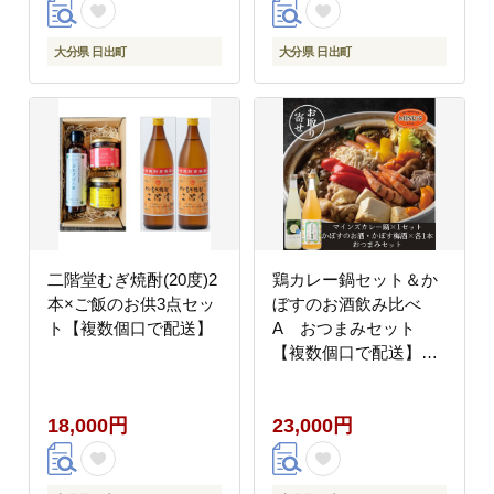
大分県 日出町
大分県 日出町
二階堂むぎ焼酎(20度)2
鶏カレー鍋セット＆か
本×ご飯のお供3点セッ
ぼすのお酒飲み比べ
ト【複数個口で配送】
A おつまみセット
【複数個口で配送】
【配送不可地域：離
島】
18,000円
23,000円