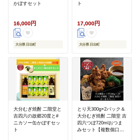
かぼすセット
ト
16,000円
17,000円
大分県 日出町
大分県 日出町
大分むぎ焼酎 二階堂と
とり天300g×2パック＆
吉四六の故郷20度と#
大分むぎ焼酎 二階堂 吉
ニカソー缶かぼすセッ
四六つぼ720mlおつま
ト
みセット【複数個口で
配送】【配送不可地