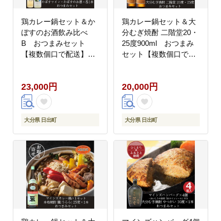
鶏カレー鍋セット＆か
鶏カレー鍋セット＆大
ぼすのお酒飲み比べ
分むぎ焼酎 二階堂20・
B おつまみセット
25度900ml おつまみ
【複数個口で配送】
セット【複数個口で配
【配送不可地域：離
送】【配送不可地域：
島】
離島】
23,000円
20,000円
大分県 日出町
大分県 日出町