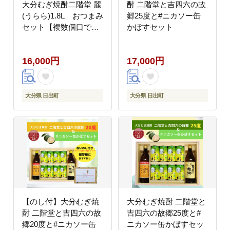
大分むぎ焼酎二階堂 麗
酎 二階堂と吉四六の故
(うらら)1.8L おつまみ
郷25度と#ニカソー缶
セット【複数個口で配
かぼすセット
送】【配送不可地域：
離島】
16,000円
17,000円
大分県 日出町
大分県 日出町
【のし付】大分むぎ焼
大分むぎ焼酎 二階堂と
酎 二階堂と吉四六の故
吉四六の故郷25度と#
郷20度と#ニカソー缶
ニカソー缶かぼすセッ