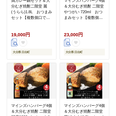
鶏カレー鍋セット＆大
マインズハンバーグ4個
分むぎ焼酎二階堂 麗
＆大分むぎ焼酎 二階堂
(うらら)1.8L おつまみ
やつがい 720ml おつ
セット【複数個口で配
まみセット【複数個口
送】【配送不可地域：
で配送】【配送不可地
離島】
域：離島】
19,000円
23,000円
大分県 日出町
大分県 日出町
マインズハンバーグ4個
マインズハンバーグ4個
＆大分むぎ焼酎 二階堂
＆大分むぎ焼酎二階堂