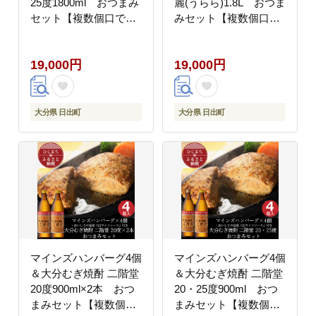
25度1800ml おつまみ
麗(うらら)1.8L おつま
セット【複数個口で配
みセット【複数個口で
送】【配送不可地域：
配送】【配送不可地
離島】
域：離島】
19,000円
19,000円
大分県 日出町
大分県 日出町
マインズハンバーグ4個
マインズハンバーグ4個
＆大分むぎ焼酎 二階堂
＆大分むぎ焼酎 二階堂
20度900ml×2本 おつ
20・25度900ml おつ
まみセット【複数個口
まみセット【複数個口