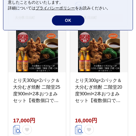
意したことものといたします。
詳細については
プライバシーポリシー
をお読みください。
大分県 日出町
大分県 日出町
OK
とり天300g×2パック＆
とり天300g×2パック＆
大分むぎ焼酎 二階堂25
大分むぎ焼酎 二階堂20
度900ml×2本おつまみ
度900ml×2本おつまみ
セット【複数個口で配
セット【複数個口で配
送】【配送不可地域：
送】【配送不可地域：
離島】
離島】
17,000円
16,000円