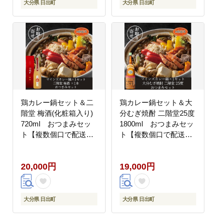
大分県 日出町
大分県 日出町
鶏カレー鍋セット＆二
鶏カレー鍋セット＆大
階堂 梅酒(化粧箱入り)
分むぎ焼酎 二階堂25度
720ml おつまみセッ
1800ml おつまみセッ
ト【複数個口で配送】
ト【複数個口で配送】
【配送不可地域：離
【配送不可地域：離
島】
島】
20,000円
19,000円
大分県 日出町
大分県 日出町