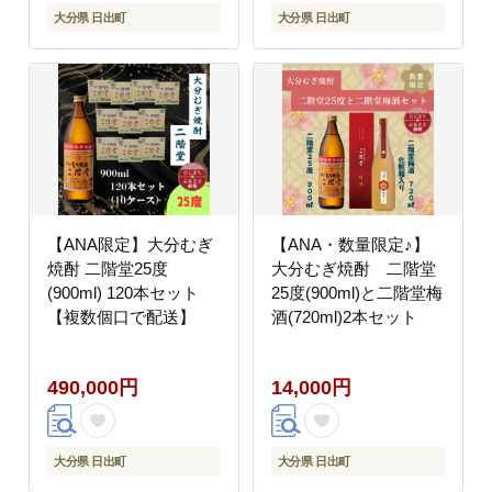
大分県 日出町
大分県 日出町
【ANA限定】大分むぎ
【ANA・数量限定♪】
焼酎 二階堂25度
大分むぎ焼酎 二階堂
(900ml) 120本セット
25度(900ml)と二階堂梅
【複数個口で配送】
酒(720ml)2本セット
490,000円
14,000円
大分県 日出町
大分県 日出町