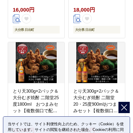
域：離島】
16,000円
18,000円
大分県 日出町
大分県 日出町
とり天300g×2パック＆
とり天300g×2パック＆
大分むぎ焼酎 二階堂25
大分むぎ焼酎 二階堂
度1800ml おつまみセ
20・25度900mlおつま
ット【複数個口で配
みセット【複数個口で
送】【配送不可地域：
配送】【配送不可地
離島】
域：離島】
当サイトでは、サイト利便性向上のため、クッキー（Cookie）を使
16,000円
17,000円
用しています。サイトの閲覧を継続された場合、Cookieの利用に同