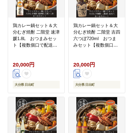
鶏カレー鍋セット＆大
鶏カレー鍋セット＆大
分むぎ焼酎 二階堂 速津
分むぎ焼酎 二階堂 吉四
媛1.8L おつまみセッ
六つぼ720ml おつま
ト【複数個口で配送】
みセット【複数個口で
【配送不可地域：離
配送】【配送不可地
島】
域：離島】
20,000円
20,000円
大分県 日出町
大分県 日出町