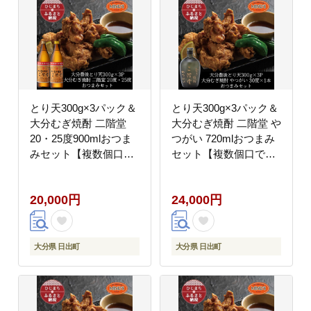
とり天300g×3パック＆
とり天300g×3パック＆
大分むぎ焼酎 二階堂
大分むぎ焼酎 二階堂 や
20・25度900mlおつま
つがい 720mlおつまみ
みセット【複数個口で
セット【複数個口で配
配送】【配送不可地
送】【配送不可地域：
域：離島】
離島】
20,000円
24,000円
大分県 日出町
大分県 日出町