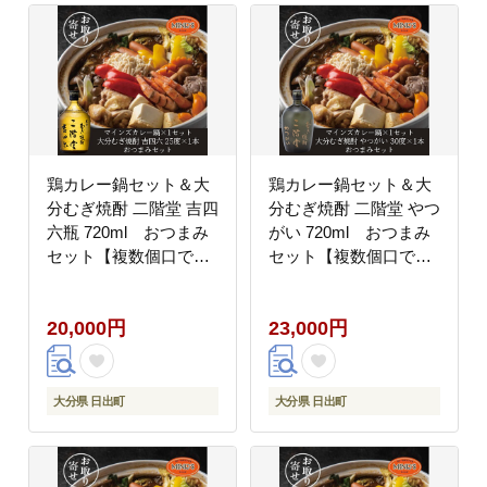
鶏カレー鍋セット＆大
鶏カレー鍋セット＆大
分むぎ焼酎 二階堂 吉四
分むぎ焼酎 二階堂 やつ
六瓶 720ml おつまみ
がい 720ml おつまみ
セット【複数個口で配
セット【複数個口で配
送】【配送不可地域：
送】【配送不可地域：
離島】
離島】
20,000円
23,000円
大分県 日出町
大分県 日出町