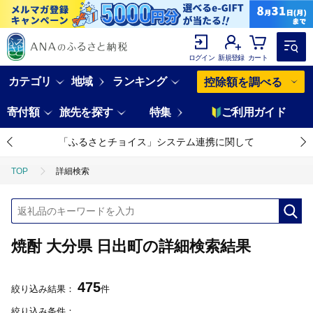
ログイン
新規登録
カート
カテゴリ
地域
ランキング
控除額を調べる
寄付額
旅先を探す
特集
ご利用ガイド
「ふるさとチョイス」システム連携に関して
TOP
詳細検索
焼酎 大分県 日出町の詳細検索結果
475
絞り込み結果：
件
絞り込み条件：