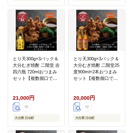
とり天300g×3パック＆
とり天300g×3パック＆
大分むぎ焼酎 二階堂 吉
大分むぎ焼酎 二階堂25
四六瓶 720mlおつまみ
度900ml×2本おつまみ
セット【複数個口で配
セット【複数個口で配
送】【配送不可地域：
送】【配送不可地域：
離島】
離島】
21,000円
20,000円
大分県 日出町
大分県 日出町