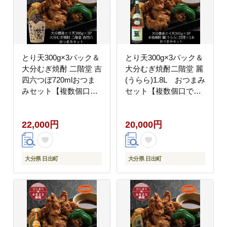
とり天300g×3パック＆
とり天300g×3パック＆
大分むぎ焼酎 二階堂 吉
大分むぎ焼酎二階堂 麗
四六つぼ720mlおつま
(うらら)1.8L おつまみ
みセット【複数個口で
セット【複数個口で配
配送】【配送不可地
送】【配送不可地域：
域：離島】
離島】
22,000円
20,000円
大分県 日出町
大分県 日出町