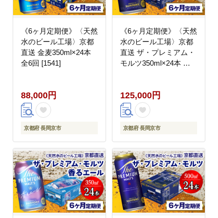
《6ヶ月定期便》〈天然
《6ヶ月定期便》〈天然
水のビール工場〉京都
水のビール工場〉京都
直送 金麦350ml×24本
直送 ザ・プレミアム・
全6回 [1541]
モルツ350ml×24本 全6
回 [1523]
88,000円
125,000円
京都府 長岡京市
京都府 長岡京市