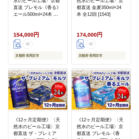
水のビール工場〉京都
然水のビール工場〉京
直送 プレモル《香る》
都直送 金麦350ml×24
エール500ml×24本 全6
本 全12回 [1543]
回 [1529]
154,000円
174,000円
京都府 長岡京市
京都府 長岡京市
《12ヶ月定期便》〈天
《12ヶ月定期便》〈天
然水のビール工場〉京
然水のビール工場〉京
都直送 ザ・プレミア
都直送 プレモル《香