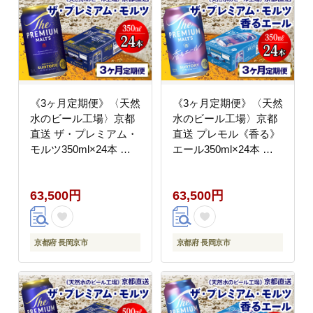
《3ヶ月定期便》〈天然
《3ヶ月定期便》〈天然
水のビール工場〉京都
水のビール工場〉京都
直送 ザ・プレミアム・
直送 プレモル《香る》
モルツ350ml×24本 全3
エール350ml×24本 全3
回 [1515]
回 [1519]
63,500円
63,500円
京都府 長岡京市
京都府 長岡京市