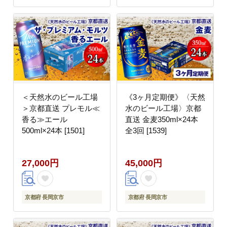
＜天然水のビール工場
《3ヶ月定期便》〈天然
＞京都直送 プレモル≪
水のビール工場〉京都
香る≫エール
直送 金麦350ml×24本
500ml×24本 [1501]
全3回 [1539]
27,000円
45,000円
京都府 長岡京市
京都府 長岡京市