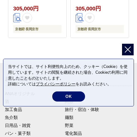
305,000円
305,000円
京都府 長岡京市
京都府 長岡京市
当サイトでは、サイト利便性向上のため、クッキー（Cookie）を使
用しています。サイトの閲覧を継続された場合、Cookieの利用に同
意したことものといたします。
お礼の品から探す
詳細については
プライバシーポリシー
をお読みください。
ANAオリジナル
定期便
OK
酒
肉類
加工食品
旅行・宿泊・体験
魚介類
麺類
日用品・雑貨
野菜
パン・菓子類
電化製品