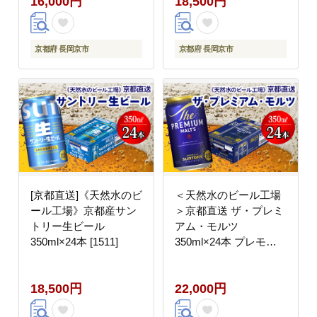
16,000円
18,500円
京都府 長岡京市
京都府 長岡京市
[京都直送]《天然水のビ
＜天然水のビール工場
ール工場》京都産サン
＞京都直送 ザ・プレミ
トリー生ビール
アム・モルツ
350ml×24本 [1511]
350ml×24本 プレモル
[1495]
18,500円
22,000円