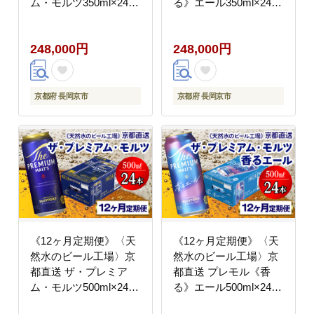
ム・モルツ350ml×24本
る》エール350ml×24本
全12回 [1531]
全12回 [1535]
248,000円
248,000円
京都府 長岡京市
京都府 長岡京市
《12ヶ月定期便》〈天
《12ヶ月定期便》〈天
然水のビール工場〉京
然水のビール工場〉京
都直送 ザ・プレミア
都直送 プレモル《香
ム・モルツ500ml×24本
る》エール500ml×24本
全12回 [1533]
全12回 [1537]