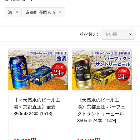
酒
京都府 長岡京市
並べ替え:
【＜天然水のビール工
《天然水のビール工
場＞京都直送】金麦
場》京都直送 パーフェ
350ml×24本 [1513]
クトサントリービール
350ml×24本 [1509]