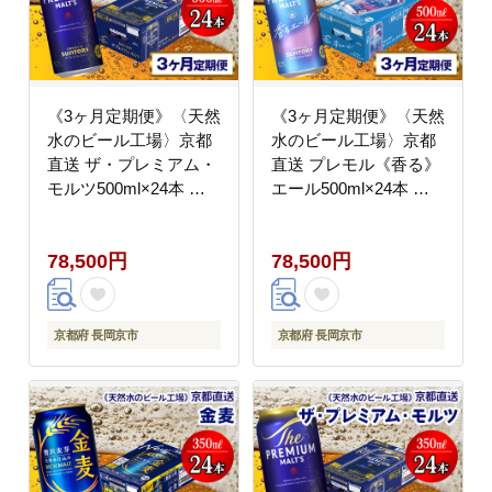
《3ヶ月定期便》〈天然
《3ヶ月定期便》〈天然
水のビール工場〉京都
水のビール工場〉京都
直送 ザ・プレミアム・
直送 プレモル《香る》
モルツ500ml×24本 全3
エール500ml×24本 全3
回 [1517]
回 [1521]
78,500円
78,500円
京都府 長岡京市
京都府 長岡京市